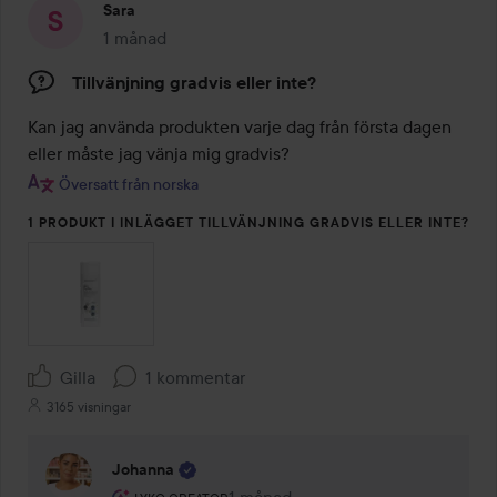
Sara
1 månad
Inlägget skapades 1 månad
Tillvänjning gradvis eller inte?
Kan jag använda produkten varje dag från första dagen 
eller måste jag vänja mig gradvis?
Översatt från norska
1 PRODUKT I INLÄGGET TILLVÄNJNING GRADVIS ELLER INTE?
Gilla
1 kommentar
3165 visningar
Johanna
Användarens roll: Lyko Creator.