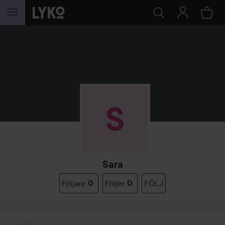
HOPPA TILL INNEHÅLLET
Sara
Följare
0
Följer
0
FÖLJ