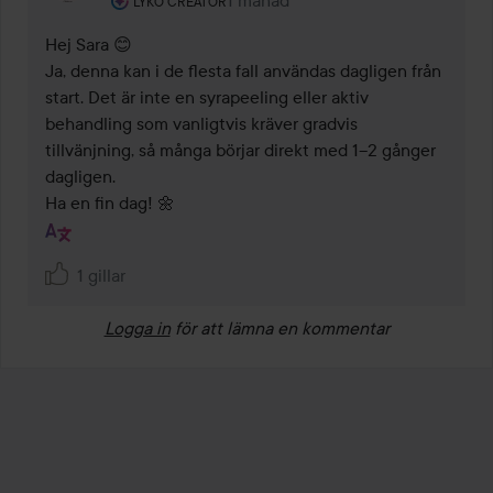
1 månad
Kommentaren lades 1 månad
LYKO CREATOR
Hej Sara 😊

Ja, denna kan i de flesta fall användas dagligen från 
start. Det är inte en syrapeeling eller aktiv 
behandling som vanligtvis kräver gradvis 
tillvänjning, så många börjar direkt med 1–2 gånger 
dagligen.

Ha en fin dag! 🌼
1 gillar
Logga in
för att lämna en kommentar