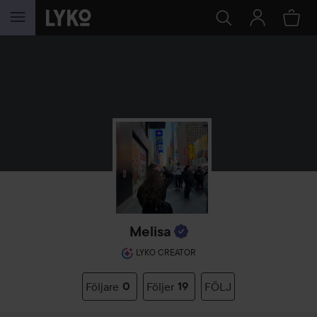
HOPPA TILL INNEHÅLLET
Melisa
LYKO CREATOR
Följare
0
Följer
19
FÖLJ