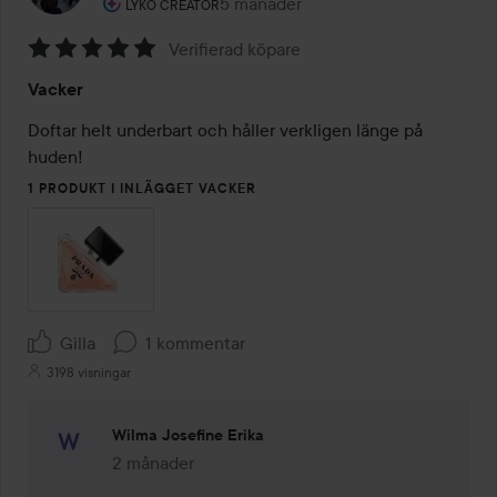
Användarens roll: Lyko Creator.
5 månader
Inlägget skapades 5 månader
LYKO CREATOR
Verifierad köpare
Betyg:
Vacker
5
av
Doftar helt underbart och håller verkligen länge på 
5
huden!
1 PRODUKT I INLÄGGET VACKER
Gilla
1 kommentar
3198 visningar
Wilma Josefine Erika
2 månader
Kommentaren lades 2 månader