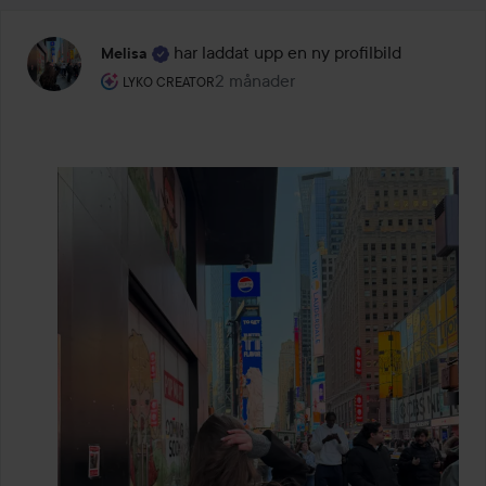
har laddat upp en ny profilbild
Melisa
Användarens roll: Lyko Creator.
2 månader
Inlägget skapades 2 månader
LYKO CREATOR