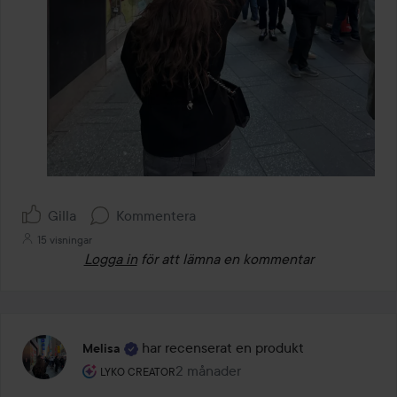
Gilla
Kommentera
15 visningar
Logga in
för att lämna en kommentar
har recenserat en produkt
Melisa
Användarens roll: Lyko Creator.
2 månader
Inlägget skapades 2 månader
LYKO CREATOR