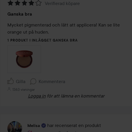
Verifierad köpare
Betyg:
Ganska bra
4
av
Mycket pigmenterad och lätt att applicera! Kan se lite 
5
orange ut på huden.
1 PRODUKT I INLÄGGET GANSKA BRA
Gilla
Kommentera
1363 visningar
Logga in
för att lämna en kommentar
har recenserat en produkt
Melisa