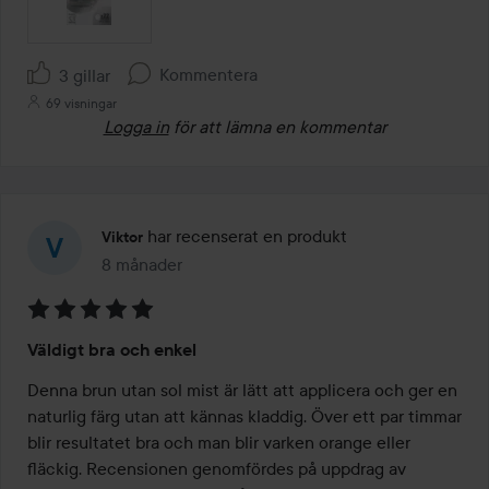
Kommentera
3 gillar
69 visningar
Logga in
för att lämna en kommentar
har recenserat en produkt
Viktor
8 månader
Inlägget skapades 8 månader
Betyg:
Väldigt bra och enkel
5
av
Denna brun utan sol mist är lätt att applicera och ger en 
5
naturlig färg utan att kännas kladdig. Över ett par timmar 
blir resultatet bra och man blir varken orange eller 
fläckig. Recensionen genomfördes på uppdrag av 