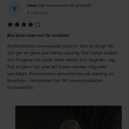
har recenserat en produkt
Viktor
8 månader
Inlägget skapades 8 månader
Betyg:
Bra brun utan sol för ansiktet
4
av
Ansiktsmisten överraskade positivt. Den är riktigt lätt 
5
och ger en glow som känns naturlig. Den torkar snabbt 
och fungerar bra under både serum och dagkräm. Jag 
fick en jämn ton utan att huden kändes oljig eller 
igentäppt. Recensionen genomfördes på uppdrag av 
Smartson - testpiloten har fått prova produkten 
kostnadsfritt.