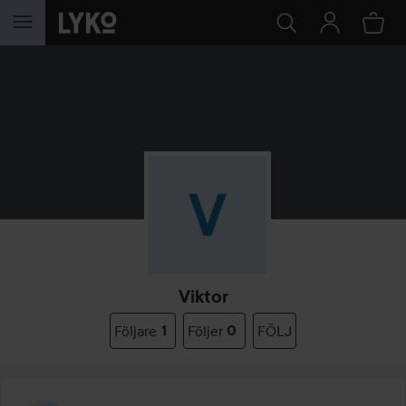
HOPPA TILL INNEHÅLLET
Viktor
Följare
1
Följer
0
FÖLJ