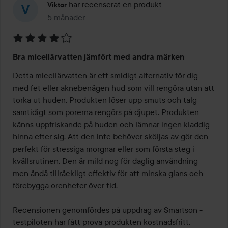
har recenserat en produkt
Viktor
5 månader
Inlägget skapades 5 månader
Betyg:
Bra micellärvatten jämfört med andra märken
4
av
Detta micellärvatten är ett smidigt alternativ för dig 
5
med fet eller aknebenägen hud som vill rengöra utan att 
torka ut huden. Produkten löser upp smuts och talg 
samtidigt som porerna rengörs på djupet. Produkten 
känns uppfriskande på huden och lämnar ingen kladdig 
hinna efter sig. Att den inte behöver sköljas av gör den 
perfekt för stressiga morgnar eller som första steg i 
kvällsrutinen. Den är mild nog för daglig användning 
men ändå tillräckligt effektiv för att minska glans och 
förebygga orenheter över tid.

Recensionen genomfördes på uppdrag av Smartson - 
testpiloten har fått prova produkten kostnadsfritt.