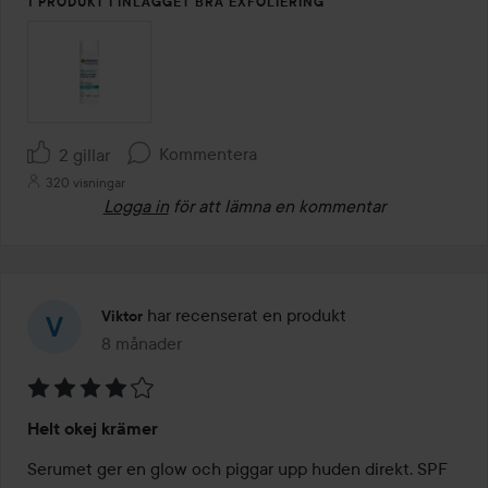
1 PRODUKT I INLÄGGET BRA EXFOLIERING
Kommentera
2 gillar
320 visningar
Logga in
för att lämna en kommentar
har recenserat en produkt
Viktor
8 månader
Inlägget skapades 8 månader
Betyg:
Helt okej krämer
4
av
Serumet ger en glow och piggar upp huden direkt. SPF 