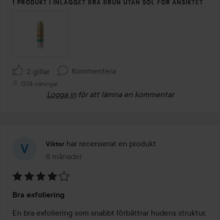
1 PRODUKT I INLÄGGET BRA BRUN UTAN SOL FÖR ANSIKTET
Kommentera
2 gillar
1338 visningar
Logga in
för att lämna en kommentar
har recenserat en produkt
Viktor
8 månader
Inlägget skapades 8 månader
Betyg:
Bra exfoliering
4
av
En bra exfoliering som snabbt förbättrar hudens struktur. 