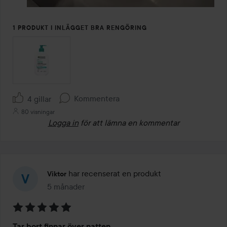
1 PRODUKT I INLÄGGET BRA RENGÖRING
Kommentera
4 gillar
80 visningar
Logga in
för att lämna en kommentar
har recenserat en produkt
Viktor
5 månader
Inlägget skapades 5 månader
Betyg:
Tar bort finnar över natten