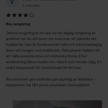
5 månader
Inlägget skapades 5 månader
Betyg:
Bra rengöring
4
av
Denna rengöring är ett bra val för daglig rengöring av 
5
ansiktet om du vill ha en ren hud utan att påverka din 
hudbarriär. Den är förvånansvärt mild och känns behaglig 
även vid morgon och kvällsrutin. Salicylsyran hjälper till 
att hålla porerna rena och motverka finnar. Efter 
användning känns huden ren, fräsch och mindre oljig. En 
stabil basprodukt för kombinerad till fet hud.

Recensionen genomfördes på uppdrag av Smartson - 
testpiloten har fått prova produkten kostnadsfritt.