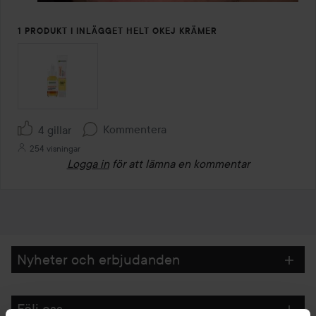
1 PRODUKT I INLÄGGET HELT OKEJ KRÄMER
Kommentera
4 gillar
254 visningar
Logga in
för att lämna en kommentar
Nyheter och erbjudanden
Följ oss