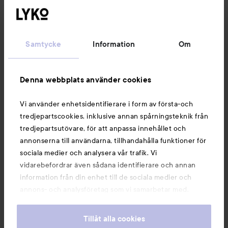
Kundservice
Samtycke
Information
Om
Information
Denna webbplats använder cookies
Du kanske också gillar
Vi använder enhetsidentifierare i form av första-och
tredjepartscookies, inklusive annan spårningsteknik från
tredjepartsutövare, för att anpassa innehållet och
annonserna till användarna, tillhandahålla funktioner för
sociala medier och analysera vår trafik. Vi
vidarebefordrar även sådana identifierare och annan
information från din enhet till de sociala medier och
annons- och analysföretag som vi samarbetar med.
Dessa kan i sin tur kombinera informationen med annan
information som du har tillhandahållit eller som de har
Tillåt alla cookies
samlat in när du har använt deras tjänster. Du godkänner