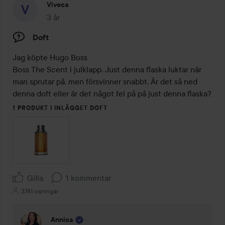
Viveca
3 år
Inlägget skapades 3 år
Doft
Jag köpte Hugo Boss

Boss The Scent i julklapp. Just denna flaska luktar när 
man sprutar på, men försvinner snabbt. Är det så ned 
denna doft eller är det något fel på på just denna flaska?
1 PRODUKT I INLÄGGET DOFT
Gilla
1 kommentar
3741 visningar
Annica