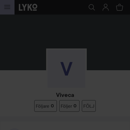
HOPPA TILL INNEHÅLLET
Viveca
Följare
0
Följer
0
FÖLJ