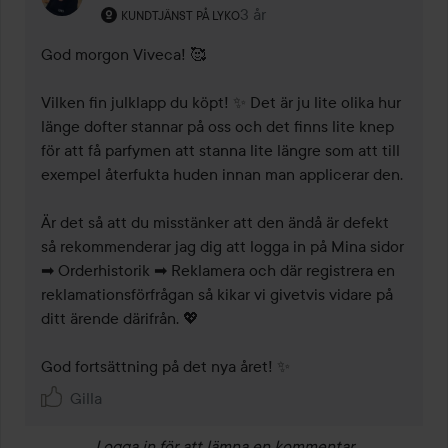
Användarens roll: Kundtjänst på Lyko.
3 år
Kommentaren lades 3 år
KUNDTJÄNST PÅ LYKO
God morgon Viveca! 🥰 

Vilken fin julklapp du köpt! ✨ Det är ju lite olika hur 
länge dofter stannar på oss och det finns lite knep 
för att få parfymen att stanna lite längre som att till 
exempel återfukta huden innan man applicerar den.  

Är det så att du misstänker att den ändå är defekt 
så rekommenderar jag dig att logga in på Mina sidor 
➡ Orderhistorik ➡ Reklamera och där registrera en 
reklamationsförfrågan så kikar vi givetvis vidare på 
ditt ärende därifrån. 💖 

God fortsättning på det nya året! ✨ 
Gilla
Logga in
för att lämna en kommentar