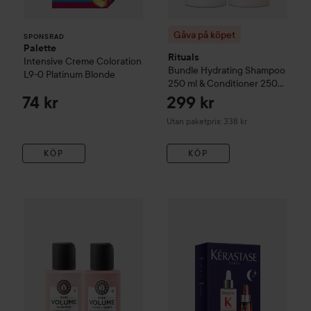
Gåva på köpet
SPONSRAD
Palette
Rituals
Intensive Creme Coloration
Bundle Hydrating Shampoo
L9-0 Platinum Blonde
250 ml & Conditioner 250
ml
74 kr
299 kr
Utan paketpris: 338 kr
KÖP
KÖP
Kérastase
Genesis
Magic Nigh
maria nila
Pure Volume
Bundle Shampoo 100 ml & Condition