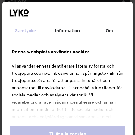
Följ oss
Kundservice
Samtycke
Information
Om
Information
Denna webbplats använder cookies
Du kanske också gillar
Vi använder enhetsidentifierare i form av första-och
tredjepartscookies, inklusive annan spårningsteknik från
tredjepartsutövare, för att anpassa innehållet och
annonserna till användarna, tillhandahålla funktioner för
sociala medier och analysera vår trafik. Vi
vidarebefordrar även sådana identifierare och annan
information från din enhet till de sociala medier och
annons- och analysföretag som vi samarbetar med.
Dessa kan i sin tur kombinera informationen med annan
information som du har tillhandahållit eller som de har
Tillåt alla cookies