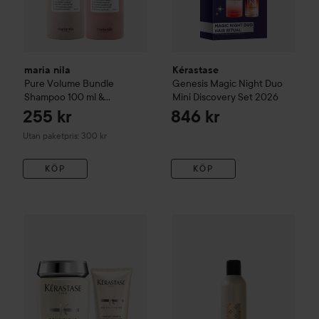
maria nila
Kérastase
Pure Volume
Bundle
Genesis
Magic Night Duo
Shampoo 100 ml &
Mini Discovery Set 2026
Conditioner 100 ml
255 kr
846 kr
Utan paketpris: 300 kr
KÖP
KÖP
839 kr
Davines
More Inside
This is a
Kérastase
Densifique Duo
Utan paketpris: 845 kr