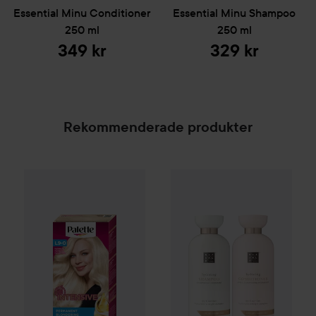
Essential
Minu Conditioner
Essential
Minu Shampoo
250 ml
250 ml
349 kr
329 kr
Rekommenderade produkter
Palette
Intensive Creme Coloration
L9-0 Platinum 
SPONSRAD
Gåva på köpet
Rituals
Bundle 