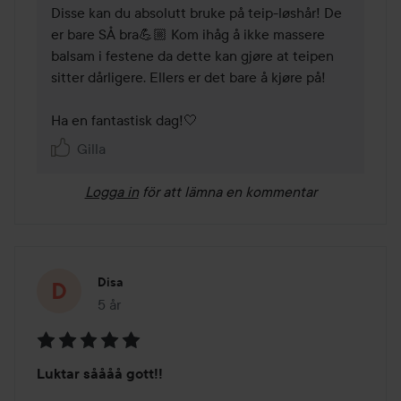
Disse kan du absolutt bruke på teip-løshår! De 
er bare SÅ bra💪🏼 Kom ihåg å ikke massere 
balsam i festene da dette kan gjøre at teipen 
sitter dårligere. Ellers er det bare å kjøre på!

Ha en fantastisk dag!🤍
Gilla
Logga in
för att lämna en kommentar
Disa
5 år
Inlägget skapades 5 år
Betyg:
Luktar såååå gott!!
5