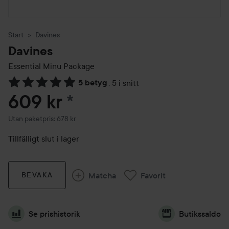
Start
Davines
Davines
Essential Minu Package
5 betyg
,
5 i snitt
Hoppa till Betyg & kommentarer
609 kr
*
Utan paketpris: 678 kr
Tillfälligt slut i lager
Matcha
Favorit
BEVAKA
Se prishistorik
Butikssaldo