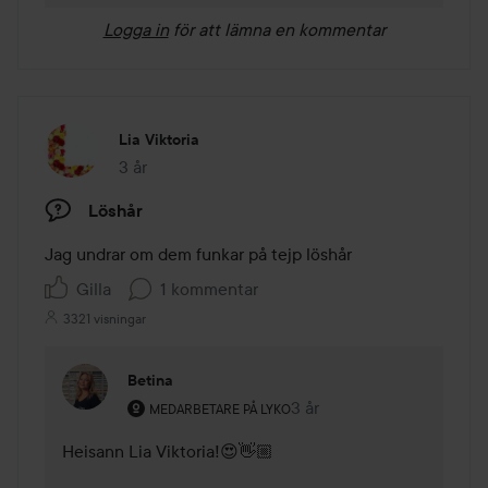
Logga in
för att lämna en kommentar
Lia Viktoria
3 år
Inlägget skapades 3 år
Löshår
Jag undrar om dem funkar på tejp löshår 
Gilla
1 kommentar
3321 visningar
Betina
Användarens roll: Medarbetare på Lyko.
3 år
Kommentaren lades 3 år
MEDARBETARE PÅ LYKO
Heisann Lia Viktoria!😍👋🏼
