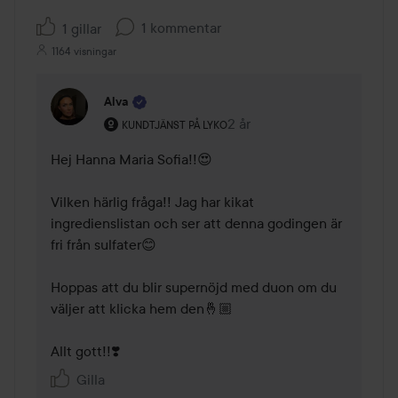
1 kommentar
1 gillar
1164 visningar
Alva
Användarens roll: Kundtjänst på Lyko.
2 år
Kommentaren lades 2 år
KUNDTJÄNST PÅ LYKO
Hej Hanna Maria Sofia!!😍 

Vilken härlig fråga!! Jag har kikat 
ingredienslistan och ser att denna godingen är 
fri från sulfater😊 

Hoppas att du blir supernöjd med duon om du 
väljer att klicka hem den🤞🏼 

Allt gott!!❣️ 
Gilla