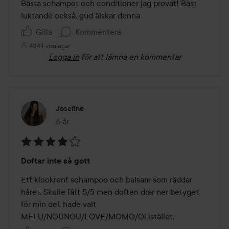
av
Bästa schampot och conditioner jag provat! Bäst 
5
luktande också, gud älskar denna
Gilla
Kommentera
4844 visningar
Logga in
för att lämna en kommentar
Josefine
6 år
Inlägget skapades 6 år
Betyg:
Doftar inte så gott
4
av
Ett klockrent schampoo och balsam som räddar 
5
håret. Skulle fått 5/5 men doften drar ner betyget 
för min del, hade valt 
MELU/NOUNOU/LOVE/MOMO/Oi istället. 