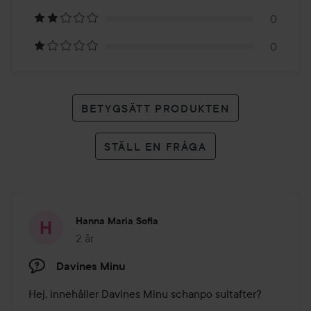
betyg
0
0
BETYGSÄTT PRODUKTEN
STÄLL EN FRÅGA
Hanna Maria Sofia
2 år
Inlägget skapades 2 år
Davines Minu
Hej, innehåller Davines Minu schanpo sultafter?
