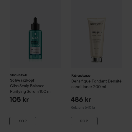
Schwarzkopf
Gliss
Scalp Balance Purifying Serum
10
Kérastase
Densifique
Fondant 
SPONSRAD
Kérastase
SPONSRAD
Schwarzkopf
Densifique
Fondant Densité
Gliss
Scalp Balance
conditioner
200 ml
Purifying Serum
100 ml
105 kr
486 kr
Rekommenderat pris 540 kr
Rek. pris 540 kr
KÖP
KÖP