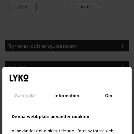
KÖP
KÖP
Nyheter och erbjudanden
Följ oss
Kundservice
Samtycke
Information
Om
Information
Denna webbplats använder cookies
Du kanske också gillar
Vi använder enhetsidentifierare i form av första-och