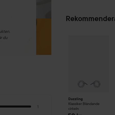
Rekommendera
ukten.
Dazzling
Klassiker
Bländand
är du
Dazzling
Klassiker
Bländande
1
cirkeln