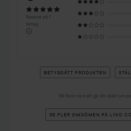
5
Baserat
Baserat på 1
på
betyg
i
1
betyg
BETYGSÄTT PRODUKTEN
STÄ
Bli först med att ge din åsikt om p
SE FLER OMDÖMEN PÅ LYKO C