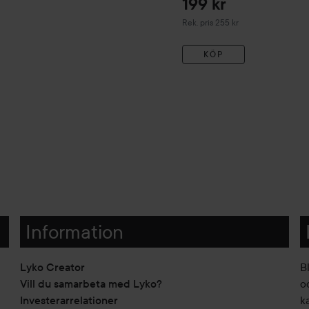
199 kr
Rekommenderat pris 255 kr
Rek. pris 255 kr
KÖP
Information
Lyko Creator
B
Vill du samarbeta med Lyko?
o
Investerarrelationer
k