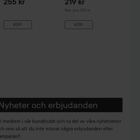
255 kr
219 kr
Rekommenderat pris 309 kr
Rek. pris 309 kr
KÖP
KÖP
Nyheter och erbjudanden
li medlem i vår kundklubb och ta del av våra nyhetsbrev
ch sms så att du inte missar några erbjudanden eller
ampanjer!