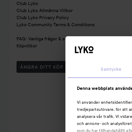
Club Lyko
Club Lyko Allmänna Villkor
Club Lyko Privacy Policy
Lyko Community Terms & Conditions
FAQ- Vanliga frågor & svar
Köpvillkor
ÅNGRA DITT KÖP
Samtycke
Denna webbplats använde
Vi använder enhetsidentifier
tredjepartsutövare, för att 
analysera vår trafik. Vi vida
och annons- och analysföret
som du har tillhandahållit el