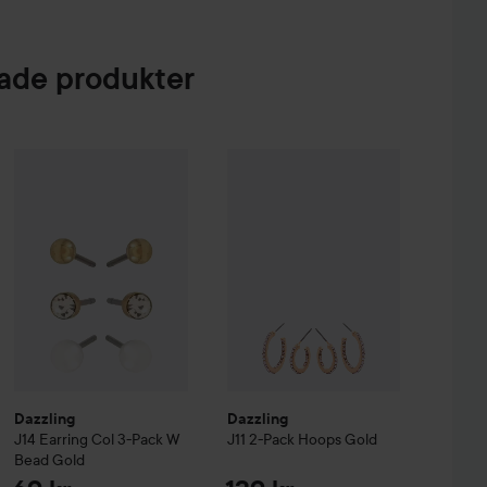
de produkter
e cirkeln
Dazzling
J14 Earring Col 3-Pack W Bead
Dazzling
J11 2-Pack Hoops
Gold
Gold
59 kr
69 kr
129
Dazzling
Dazzling
J14 Earring Col 3-Pack W
J11 2-Pack Hoops
Gold
Bead
Gold