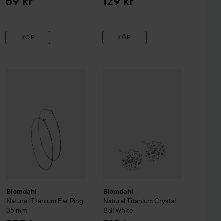
69 kr
129 kr
KÖP
KÖP
Blomdahl
Natural Titanium
199 kr
Ear Ring
35 mm
255 kr
rystal Bezel
5 mm
Blomdahl
Natural Titanium
Crystal 
Rekommenderat pris 255 kr
Blomdahl
Blomdahl
Natural Titanium
Ear Ring
Natural Titanium
Crystal
35 mm
Ball White