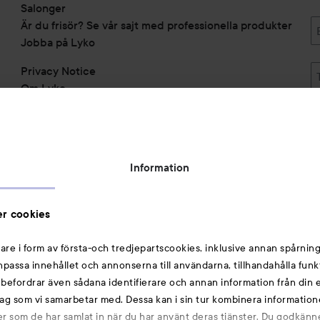
Salonger
Är du frisör? Se vår sajt med professionella produkter
Jobba på Lyko
Privacy Notice
Om Lyko
Tillgänglighetsredogörelse
Topplista
Rabattkoder
Information
Michael Edwards Fragrances of the World
Cookie Consent
r cookies
Privacy Notice for Suppliers and other Business
Partners
are i form av första-och tredjepartscookies, inklusive annan spårning
anpassa innehållet och annonserna till användarna, tillhandahålla funk
Du kanske också gillar
rebefordrar även sådana identifierare och annan information från din e
ag som vi samarbetar med. Dessa kan i sin tur kombinera informatio
ler som de har samlat in när du har använt deras tjänster. Du godkänne
Smink