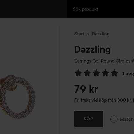
Start
Dazzling
Dazzling
Earrings Col Round Circles W
1 bet
Hoppa till Betyg & komment
79 kr
Fri frakt vid köp från 300 k
Match
KÖP