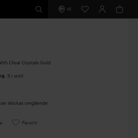
SE
ith Clear Crystals
Gold
yg
,
5 i snitt
arer
r, kan skickas omgående
a
Favorit