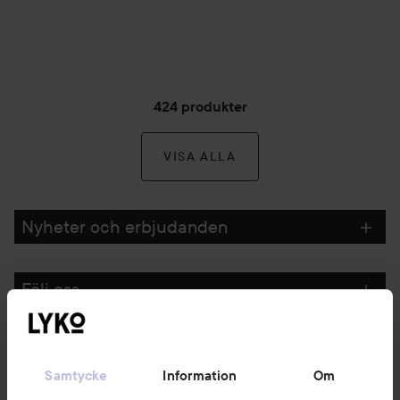
424 produkter
VISA ALLA
Nyheter och erbjudanden
Följ oss
Kundservice
Samtycke
Information
Om