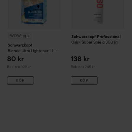
WOW-pris
Schwarzkopf Professional
Osis+
Super Shield
300 ml
Schwarzkopf
Blonde
Ultra Lightener
L1++
80 kr
138 kr
Rekommenderat pris 109 kr
Rekommenderat pris 245 kr
Rek. pris 109 kr
Rek. pris 245 kr
KÖP
KÖP