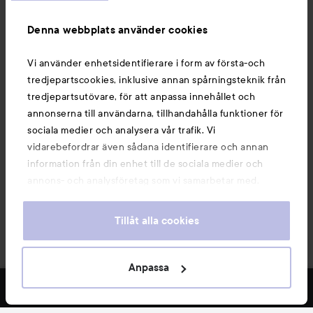
Information
Denna webbplats använder cookies
Du kanske också gillar
Vi använder enhetsidentifierare i form av första-och
tredjepartscookies, inklusive annan spårningsteknik från
tredjepartsutövare, för att anpassa innehållet och
annonserna till användarna, tillhandahålla funktioner för
sociala medier och analysera vår trafik. Vi
vidarebefordrar även sådana identifierare och annan
information från din enhet till de sociala medier och
annons- och analysföretag som vi samarbetar med.
Dessa kan i sin tur kombinera informationen med annan
information som du har tillhandahållit eller som de har
Tillåt alla cookies
samlat in när du har använt deras tjänster. Du godkänner
våra cookies vid fortsatt användande av vår webbplats.
Copyright 2026
För information om hur du kan ändra inställningarna för
Anpassa
E-handel av Avensia
cookies, se vår
Cookie Policy
FILTRERA
MEST SÅLDA