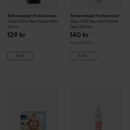
Schwarzkopf Professional
Schwarzkopf Professional
Fibre Clinix
Fibre Sealer Mini
Osis+
2ND Day Hair
Refresh
30 ml
Dust
300 ml
129 kr
140 kr
Rekommenderat pris 245 kr
Rek. pris 245 kr
KÖP
KÖP
80 kr
WOW-pris
Schwarzkopf
Blonde
Ultra Lightener
Schwarzkopf Professional
L1++
Osi
Rekommenderat pris 