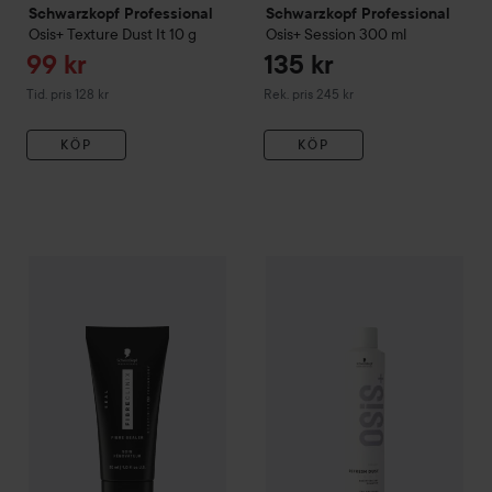
Schwarzkopf Professional
Schwarzkopf Professional
Osis+
Texture
Dust It
10 g
Osis+
Session
300 ml
Reapris
99 kr
135 kr
Tidigare pris 128 kr
Rekommenderat pris 245 kr
Tid. pris 128 kr
Rek. pris 245 kr
KÖP
KÖP
Schwarzkopf Professional
Fibre Clinix
Fibre Sealer Mini
30 ml
1
Schwarzkopf Professional
Osi