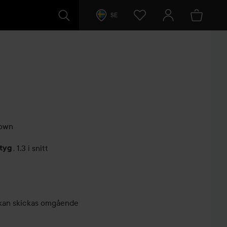
SE
rown
etyg
,
1.3 i snitt
arer
r, kan skickas omgående