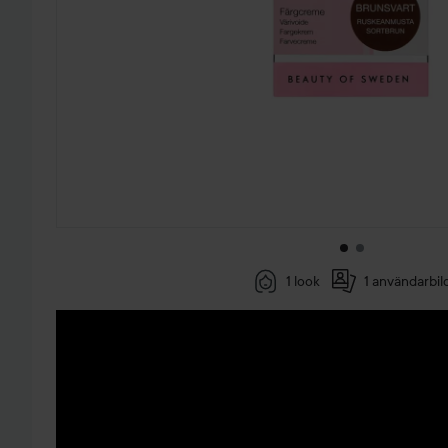
1 look
1 användarbil