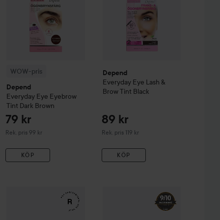
WOW-pris
Depend
Everyday Eye
Lash &
Depend
Brow Tint
Black
Everyday Eye
Eyebrow
Tint
Dark Brown
79 kr
89 kr
Rekommenderat pris 99 kr
Rekommenderat pris 119 kr
Rek. pris 99 kr
Rek. pris 119 kr
KÖP
KÖP
kblond
Schwarzkopf
Brow Tint
Dark Brown
9
99 kr
WOW-pris
RefectoCil
Eyelash & Eyebrow Tint
3 Natural Brown
Re