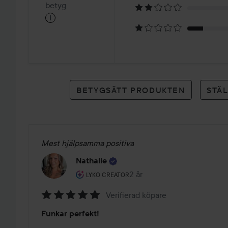
på
betyg
i
19
betyg
BETYGSÄTT PRODUKTEN
STÄ
Mest hjälpsamma positiva
Nathalie
Användarens roll: Lyko Creator.
2 år
Inlägget skapades 2 år
LYKO CREATOR
Verifierad köpare
Betyg:
Funkar perfekt!
5