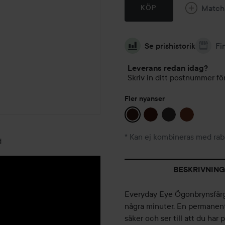
Match
KÖP
Se prishistorik
Fi
Leverans redan idag?
Skriv in ditt postnummer för
Fler nyanser
* Kan ej kombineras med rab
d
BESKRIVNING
Everyday Eye Ögonbrynsfärg 
några minuter. En permanent 
säker och ser till att du ha