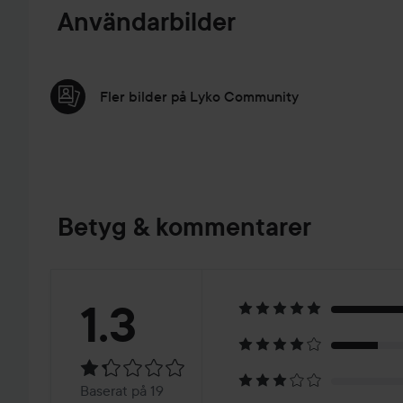
Användarbilder
Fler bilder på Lyko Community
Betyg & kommentarer
Betyg:
1.3
1.3
Baserat
Baserat på 19