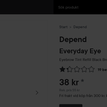
Start
Depend
Depend
Everyday Eye
Eyebrow Tint Refill
Black B
19 b
Hoppa till Betyg & komment
38 kr
*
Rekommenderat pris 55 kr
Rek. pris 55 kr
Fri frakt vid köp från 300 k