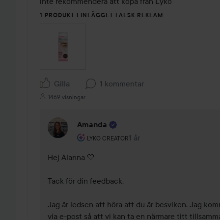
inte rekommendera att köpa från Lyko
1 PRODUKT I INLÄGGET FALSK REKLAM
Gilla
1 kommentar
1469 visningar
Amanda
Användarens roll: Lyko Creator.
1 år
Kommentaren lades 1 år
LYKO CREATOR
Hej Alanna 🤍

Tack för din feedback.

Jag är ledsen att höra att du är besviken. Jag kom
via e-post så att vi kan ta en närmare titt tillsamma