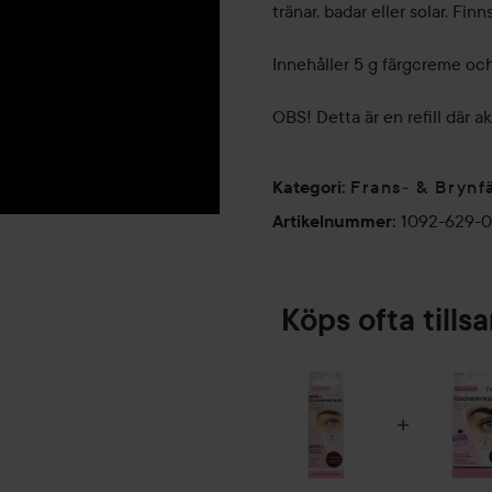
tränar, badar eller solar. Fin
Innehåller 5 g färgcreme och
OBS! Detta är en refill där a
Frans- & Brynf
Kategori
:
1092-629-
Artikelnummer
:
Köps ofta till