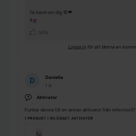
Ta hand om dig 🌸❤
Gilla
Logga in
för att lämna en komm
Daniella
1 år
Inlägget skapades 1 år
Aktivator
Funkar denna till en annan aktivator från refectocil?
1 PRODUKT I INLÄGGET AKTIVATOR