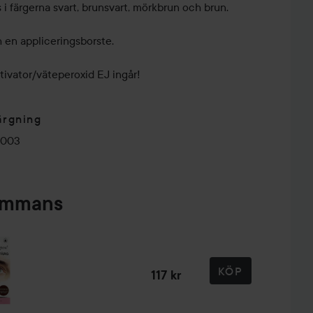
ns i färgerna svart, brunsvart, mörkbrun och brun.
 en appliceringsborste.
ktivator/väteperoxid EJ ingår!
ärgning
0003
sammans
KÖP
117 kr