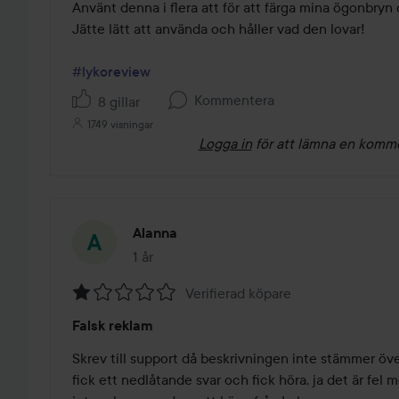
av
Använt denna i flera att för att färga mina ögonbryn 
5
Jätte lätt att använda och håller vad den lovar!

#lykoreview
Kommentera
8 gillar
1749 visningar
Logga in
för att lämna en komm
Alanna
1 år
Inlägget skapades 1 år
Verifierad köpare
Betyg:
Falsk reklam
1
av
Skrev till support då beskrivningen inte stämmer öv
5
fick ett nedlåtande svar och fick höra, ja det är fel m