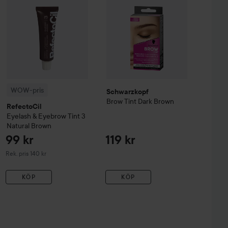
WOW-pris
Schwarzkopf
Brow Tint
Dark Brown
RefectoCil
Eyelash & Eyebrow Tint
3
Natural Brown
99 kr
119 kr
Rekommenderat pris 140 kr
Rek. pris 140 kr
KÖP
KÖP