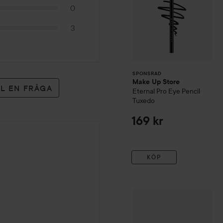
0
3
SPONSRAD
Make Up Store
LL EN FRÅGA
Eternal Pro Eye Pencil
Tuxedo
169 kr
KÖP
Coloran
Ögonbrynsfärg
Mör