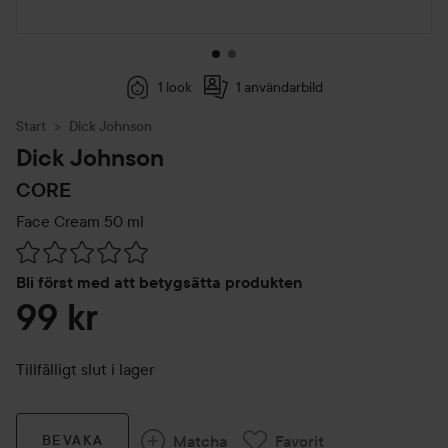
1 look
1 användarbild
Start
Dick Johnson
Dick Johnson
CORE
Face Cream
50 ml
Hoppa till Betyg & kommentarer
Bli först med att betygsätta produkten
99 kr
Tillfälligt slut i lager
Matcha
Favorit
BEVAKA