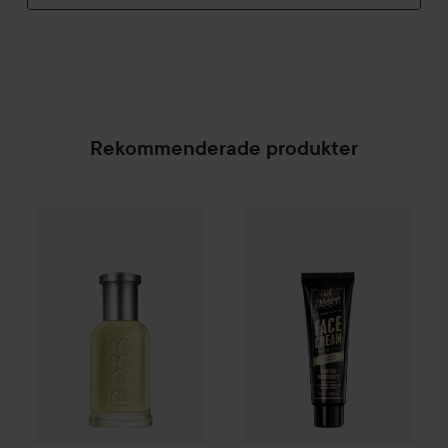
Rekommenderade produkter
Dick Johnson
Face Cream Mas
Combo Deal 25%
Hugo Boss
Eau de Toilette for Me
SPONSRAD