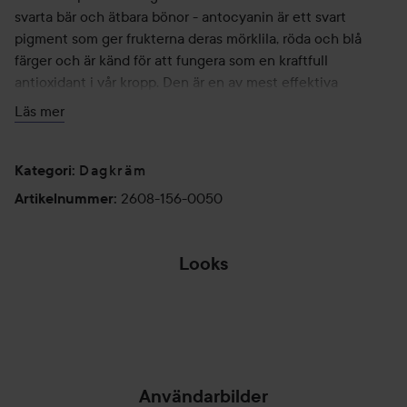
svarta bär och ätbara bönor - antocyanin är ett svart
pigment som ger frukterna deras mörklila, röda och blå
färger och är känd för att fungera som en kraftfull
antioxidant i vår kropp. Den är en av mest effektiva
antioxidanten av flavonoider, och hjälper bland annat till
Läs mer
att lindra allergier.
Ansiktskräm 50ml
Dagkräm
Kategori
:
Phyto Black & Organic Berry Complex
2608-156-0050
Artikelnummer
:
Rik på antioxidanter
Vegansk
Looks
50 ml
NEW MAGICAL
FACE SERUM
Användarbilder