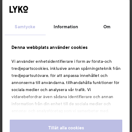
Kundservice
Samtycke
Information
Om
Information
Denna webbplats använder cookies
Du kanske också gillar
Vi använder enhetsidentifierare i form av första-och
tredjepartscookies, inklusive annan spårningsteknik från
tredjepartsutövare, för att anpassa innehållet och
annonserna till användarna, tillhandahålla funktioner för
sociala medier och analysera vår trafik. Vi
vidarebefordrar även sådana identifierare och annan
information från din enhet till de sociala medier och
annons- och analysföretag som vi samarbetar med.
Dessa kan i sin tur kombinera informationen med annan
information som du har tillhandahållit eller som de har
Tillåt alla cookies