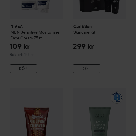
NIVEA
Carl&Son
MEN
Sensitive Mosituriser
Skincare Kit
Face Cream
75 ml
109 kr
299 kr
Rekommenderat pris 125 kr
Rek. pris 125 kr
KÖP
KÖP
Dick Johnson
Golden Shower Hair & Body Wash
150 ml
179 k
ACO
For Men Face Cream Moi