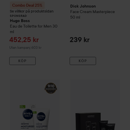
Combo Deal 25%
Dick Johnson
Se villkor på produktsidan
Face Cream Masterpiece
SPONSRAD
50 ml
Hugo Boss
Eau de Toilette for Men
30
ml
Reapris
452,25 kr
239 kr
Utan kampanj 603 kr
KÖP
KÖP
Carl&Son
Skincare Kit
109 kr
299 kr
NIVEA
MEN
Sensitive Mosituriser Face Cream
75 ml
Rekommenderat pr