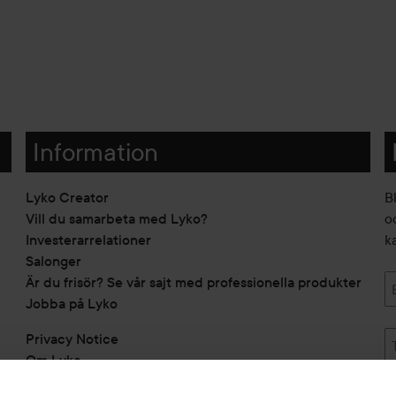
Information
Lyko Creator
B
Vill du samarbeta med Lyko?
o
Investerarrelationer
k
Salonger
Är du frisör? Se vår sajt med professionella produkter
Jobba på Lyko
Privacy Notice
Om Lyko
Tillgänglighetsredogörelse