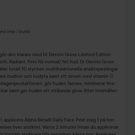
nns inte i butik
 gör den klarare med Dr Dennis Gross Limited Edition
th, Radiant, Firm för normal/ fet hud. Dr Dennis Gross
ller totalt 10 stycken multifunktionella ansiktspeelingar
nare hudton och hudyta samt ett serum med vitamin C
ollagenproduktionen, gör huden fastare, minimerar fina
ckar samt ger huden ett strålande glow. Kitet innehåller:
 applicera Alpha Beta® Daily Face Peel steg 1 på torr,
elser över ansiktet. Vänta 2 minuter innan du applicerar
fortsätt applicera tills servetten känns torr. Applicera