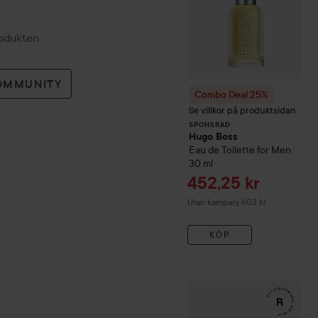
rodukten
OMMUNITY
Combo Deal 25%
Se villkor på produktsidan
SPONSRAD
Hugo Boss
Eau de Toilette for Men
30 ml
Reapris
452,25 kr
Utan kampanj 603 kr
KÖP
WOW-pris
RefectoCil
Eyela