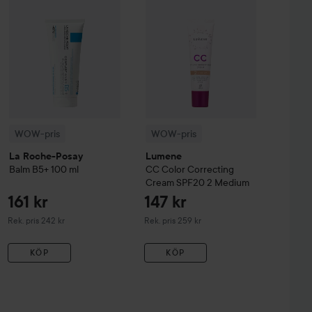
WOW-pris
WOW-pris
La Roche-Posay
Lumene
Balm B5+
100 ml
CC
Color Correcting
Cream SPF20
2 Medium
161 kr
147 kr
Rekommenderat pris 242 kr
Rekommenderat pris 259 kr
Rek. pris 242 kr
Rek. pris 259 kr
KÖP
KÖP