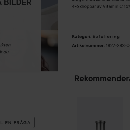
 BILDER
4-6 droppar av Vitamin C 15
Exfoliering
Kategori
:
ukten.
1827-283-
Artikelnummer
:
är du
Rekommendera
Combo Deal 25%
SPONSRAD
LL EN FRÅGA