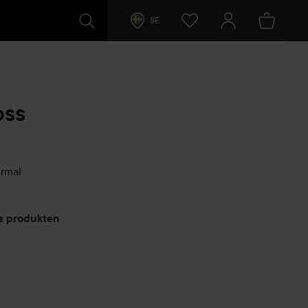
SE
oss
ormal
arer
ta produkten