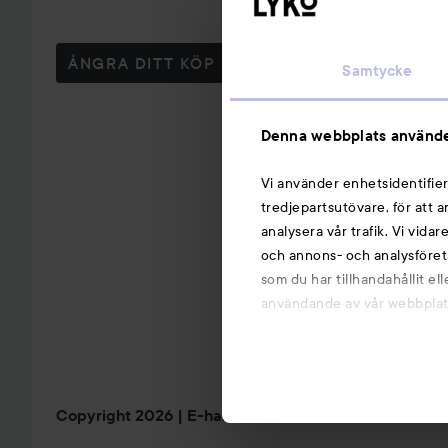
ÅNGRA DITT KÖP
Samtycke
Denna webbplats använde
Vi använder enhetsidentifier
tredjepartsutövare, för att 
analysera vår trafik. Vi vida
och annons- och analysföret
som du har tillhandahållit el
användande av vår webbplats.
Copyright 2026
E-handel av Avensia