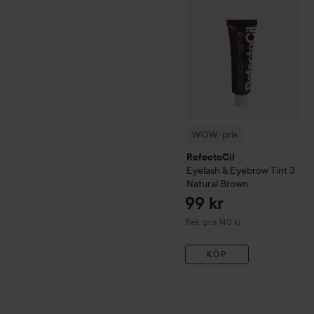
WOW-pris
RefectoCil
Eyelash & Eyebrow Tint
3
Natural Brown
99 kr
Rekommenderat pris 140 kr
Rek. pris 140 kr
KÖP