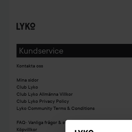
Kundservice
Kontakta oss
Mina sidor
Club Lyko
Club Lyko Allmänna Villkor
Club Lyko Privacy Policy
Lyko Community Terms & Conditions
FAQ- Vanliga frågor & svar
Köpvillkor