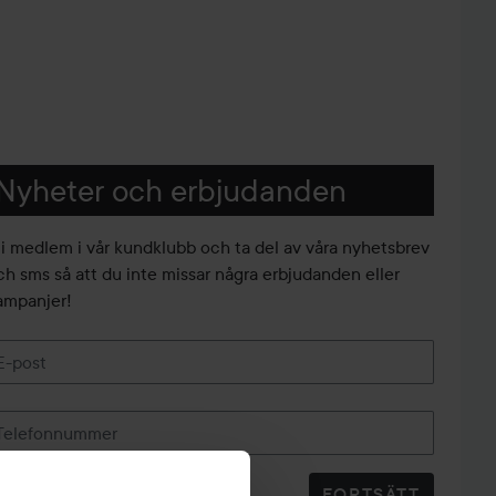
Nyheter och erbjudanden
li medlem i vår kundklubb och ta del av våra nyhetsbrev
ch sms så att du inte missar några erbjudanden eller
ampanjer!
E-post
Telefonnummer
FORTSÄTT