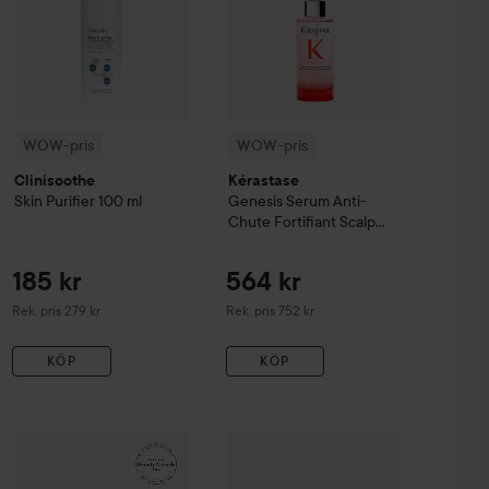
WOW-pris
WOW-pris
Clinisoothe
Kérastase
Skin Purifier
100 ml
Genesis
Serum Anti-
Chute Fortifiant Scalp
Serum
90 ml
185 kr
564 kr
Rekommenderat pris 279 kr
Rekommenderat pris 752 kr
Rek. pris 279 kr
Rek. pris 752 kr
KÖP
KÖP
99 kr
161 kr
sh & Eyebrow Tint
WOW-pris
La Roche-Posay
3 Natural Brown
Balm B5+
WOW-pris
100 ml
Lumene
CC
Color Corre
Rekommenderat pris 140 kr
Rekommenderat pris 242 kr