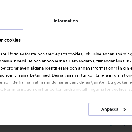
Topplista
Rabattkoder
Information
Michael Edwards Fragrances of the World
Cookie Consent
r cookies
Privacy Notice for Suppliers and other Business
Partners
are i form av första-och tredjepartscookies, inklusive annan spårning
anpassa innehållet och annonserna till användarna, tillhandahålla funk
Du kanske också gillar
rebefordrar även sådana identifierare och annan information från din e
ag som vi samarbetar med. Dessa kan i sin tur kombinera informatio
ler som de har samlat in när du har använt deras tjänster. Du godkänne
Smink
 För information om hur du kan ändra inställningarna för cookies, s
Hårnålar
Hårsnoddar
Anpassa