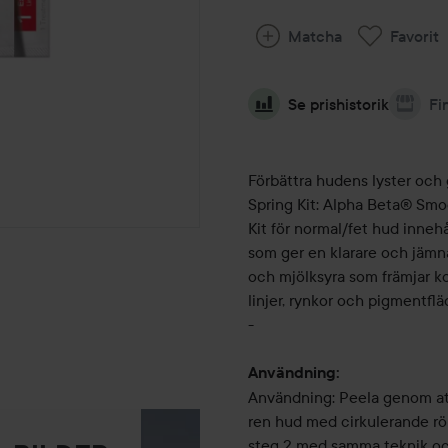
Matcha
Favorit
Se prishistorik
Fi
Förbättra hudens lyster och
Spring Kit: Alpha Beta® Smoo
Kit för normal/fet hud innehå
som ger en klarare och jäm
och mjölksyra som främjar k
linjer, rynkor och pigmentflä
-
Användning:
Användning: Peela genom att
ren hud med cirkulerande rör
steg 2 med samma teknik och 