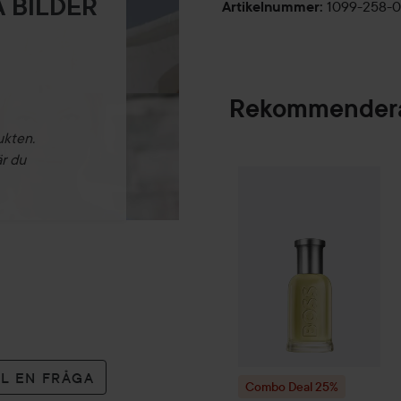
 BILDER
1099-258-
Artikelnummer
:
Rekommendera
ukten.
är du
Combo Deal 25%
SPONSRAD
LL EN FRÅGA
Combo Deal 25%