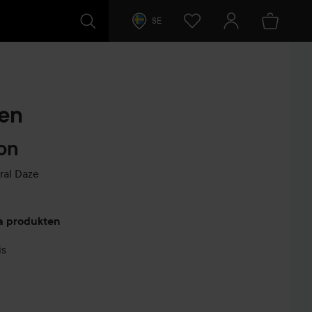
SE
den
ion
ral Daze
arer
ta produkten
is