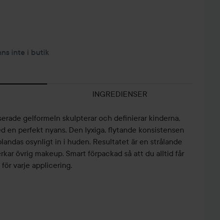
nns inte i butik
INGREDIENSER
erade gelformeln skulpterar och definierar kinderna,
d en perfekt nyans. Den lyxiga, flytande konsistensen
landas osynligt in i huden. Resultatet är en strålande
kar övrig makeup. Smart förpackad så att du alltid får
ör varje applicering.