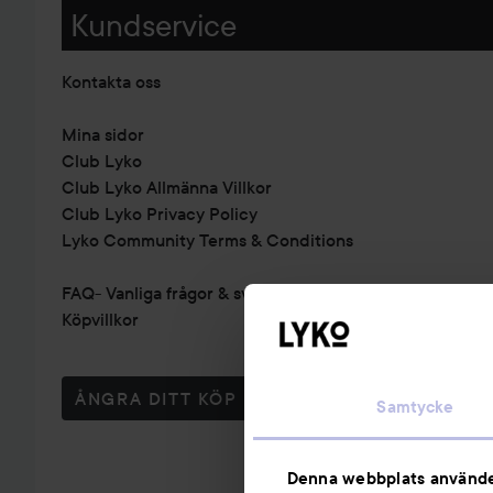
Kundservice
Kontakta oss
Mina sidor
Club Lyko
Club Lyko Allmänna Villkor
Club Lyko Privacy Policy
Lyko Community Terms & Conditions
FAQ- Vanliga frågor & svar
Köpvillkor
ÅNGRA DITT KÖP
Samtycke
Denna webbplats använde