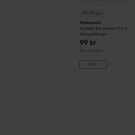
WOW-pris
RefectoCil
Eyelash & Eyebrow Tint
3
Natural Brown
99 kr
Rekommenderat pris 140 kr
Rek. pris 140 kr
KÖP