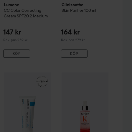
Lumene
Clinisoothe
CC
Color Correcting
Skin Purifier
100 ml
Cream SPF20
2 Medium
147 kr
164 kr
Rekommenderat pris 259 kr
Rekommenderat pris 279 kr
Rek. pris 259 kr
Rek. pris 279 kr
KÖP
KÖP
99 kr
161 kr
sh & Eyebrow Tint
WOW-pris
La Roche-Posay
3 Natural Brown
Balm B5+
WOW-pris
100 ml
Kérastase
Genesis
Serum 
Rekommenderat pris 140 kr
Rekommenderat pris 242 kr