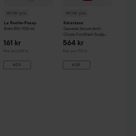
WOW-pris
WOW-pris
La Roche-Posay
Kérastase
Balm B5+
100 ml
Genesis
Serum Anti-
Chute Fortifiant Scalp
Serum
90 ml
161 kr
564 kr
Rekommenderat pris 242 kr
Rekommenderat pris 752 kr
Rek. pris 242 kr
Rek. pris 752 kr
KÖP
KÖP