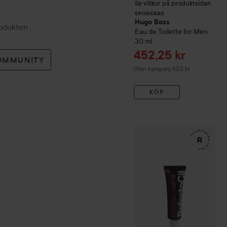
Se villkor på produktsidan
SPONSRAD
Hugo Boss
rodukten
Eau de Toilette for Men
30 ml
Reapris
452,25 kr
OMMUNITY
Utan kampanj 603 kr
KÖP
WOW-pris
RefectoCil
Eyela