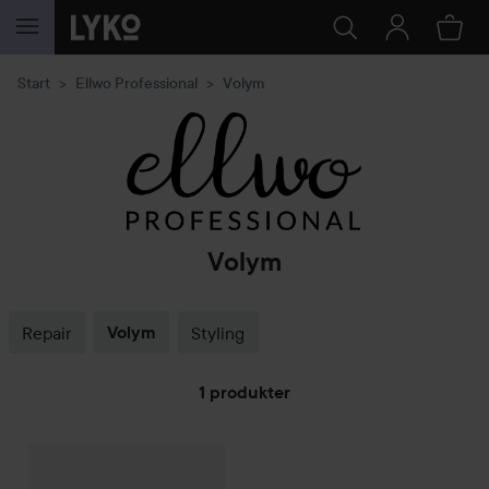
HOPPA TILL INNEHÅLLET
Start
Ellwo Professional
Volym
Volym
Repair
Volym
Styling
1 produkter
HOPPA TILL FILTRERA
Kampanj 62%
Ellwo Professional
Volumizing
Ellwo Conditione