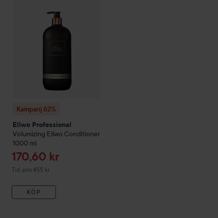
Kampanj 62%
Ellwo Professional
Volumizing
Ellwo Conditioner
1000 ml
Reapris
170,60 kr
Tidigare pris 455 kr
Tid. pris 455 kr
KÖP