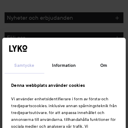
Nyheter och erbjudanden
Följ oss
Kundservice
Samtycke
Information
Om
Information
Denna webbplats använder cookies
Du kanske också gillar
Vi använder enhetsidentifierare i form av första-och
tredjepartscookies, inklusive annan spårningsteknik från
tredjepartsutövare, för att anpassa innehållet och
annonserna till användarna, tillhandahålla funktioner för
sociala medier och analysera vår trafik. Vi