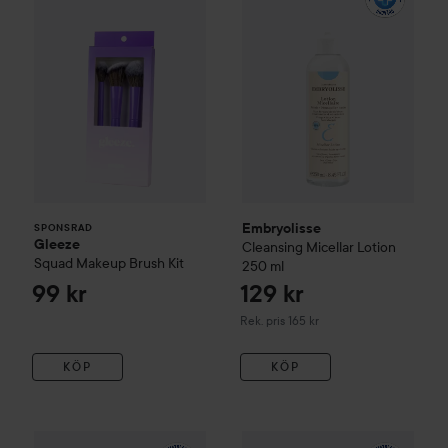
Embryolisse
SPONSRAD
Gleeze
Cleansing
Micellar Lotion
Squad Makeup Brush Kit
250 ml
99 kr
129 kr
Rekommenderat pris 165 kr
Rek. pris 165 kr
KÖP
KÖP
180 k
Embryolisse
Milky Make Up Remover Emulsion
La Roche-Posay
Rosaliac
200 ml
Clea