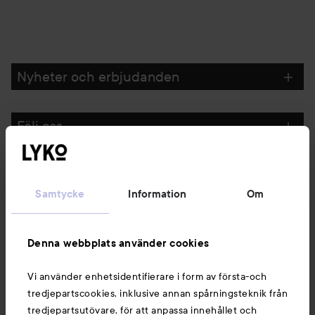
Nyheter och erbjudanden
Följ oss
Kundservice
Samtycke
Information
Om
Information
Denna webbplats använder cookies
Du kanske också gillar
Vi använder enhetsidentifierare i form av första-och
tredjepartscookies, inklusive annan spårningsteknik från
tredjepartsutövare, för att anpassa innehållet och