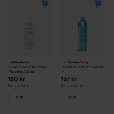
Rekommende
Embryolisse
La Roche-Posay
Milky Make Up Remover
Rosaliac
Cleansing Gel
195
Emulsion
200 ml
ml
180 kr
167 kr
Rekommenderat pris 235 kr
Rekommenderat pris 229 kr
Rek. pris 235 kr
Rek. pris 229 kr
KÖP
KÖP