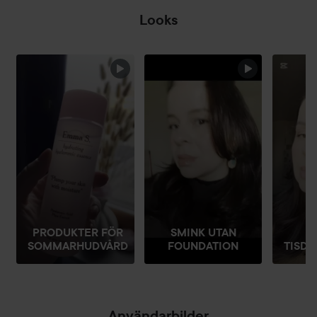
Looks
HOPPA ÖVER SEKTIONEN
PRODUKTER FÖR
SMINK UTAN
SOMMARHUDVÅRD
FOUNDATION
TISD
Användarbilder