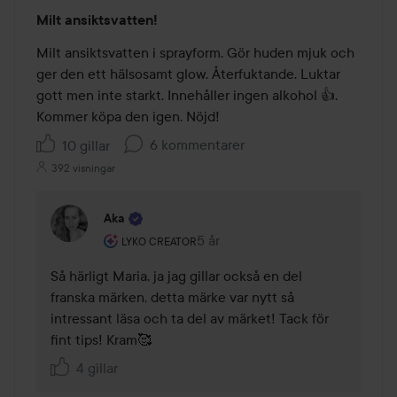
Betyg:
Milt ansiktsvatten!
4
av
Milt ansiktsvatten i sprayform. Gör huden mjuk och 
5
ger den ett hälsosamt glow. Återfuktande. Luktar 
gott men inte starkt. Innehåller ingen alkohol 👍. 
Kommer köpa den igen. Nöjd!
6 kommentarer
10 gillar
392 visningar
Aka
Användarens roll: Lyko Creator.
5 år
Kommentaren lades 5 år
LYKO CREATOR
Så härligt Maria, ja jag gillar också en del 
franska märken, detta märke var nytt så 
intressant läsa och ta del av märket! Tack för 
fint tips! Kram🥰
4 gillar