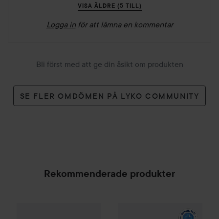
VISA ÄLDRE (5 TILL)
Logga in
för att lämna en kommentar
Bli först med att ge din åsikt om produkten
SE FLER OMDÖMEN PÅ LYKO COMMUNITY
Rekommenderade produkter
Gleeze
Squad Makeup Brush Kit
99 kr
Embryolisse
Cleansing
Micella
SPONSRAD