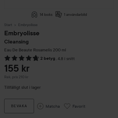
14 looks
1 användarbild
Start
Embryolisse
Embryolisse
Cleansing
Eau De Beaute Rosamelis
200 ml
2 betyg
,
4.8 i snitt
Hoppa till Betyg & kommentarer
155 kr
Rekommenderat pris 210 kr
Rek. pris 210 kr
Tillfälligt slut i lager
Matcha
Favorit
BEVAKA