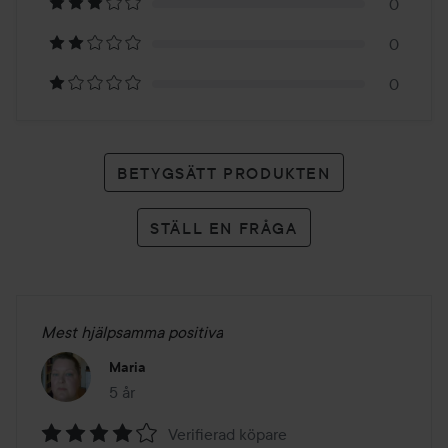
2
0
betyg
0
0
BETYGSÄTT PRODUKTEN
STÄLL EN FRÅGA
Mest hjälpsamma positiva
Maria
5 år
Inlägget skapades 5 år
Verifierad köpare