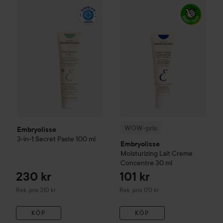
230 kr
Embryolisse
3-in-1 Secret Paste
WOW-pris
100 ml
Embryolisse
Moistur
Rekommenderat pris 310 kr
WOW-pris
Embryolisse
3-in-1 Secret Paste
100 ml
Embryolisse
Moisturizing
Lait Creme
Concentre
30 ml
230 kr
101 kr
Rekommenderat pris 310 kr
Rekommenderat pris 170 kr
Rek. pris 310 kr
Rek. pris 170 kr
KÖP
KÖP