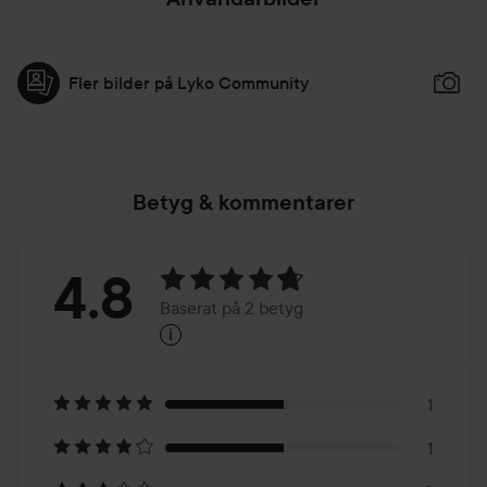
Fler bilder på Lyko Community
Betyg & kommentarer
Betyg:
4.8
Baserat på 2 betyg
i
4.8
Baserat
på
1
1