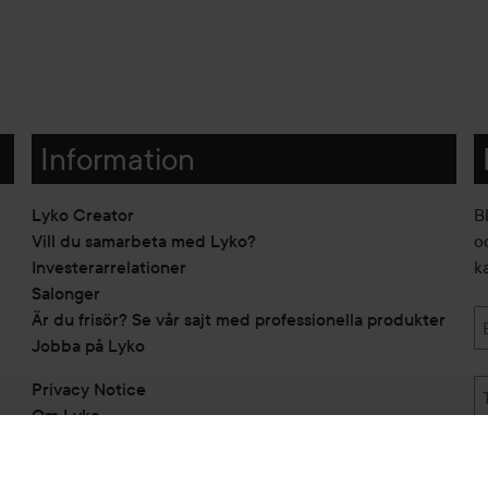
Information
Lyko Creator
B
Vill du samarbeta med Lyko?
o
Investerarrelationer
k
Salonger
Är du frisör? Se vår sajt med professionella produkter
Jobba på Lyko
Privacy Notice
Om Lyko
Tillgänglighetsredogörelse