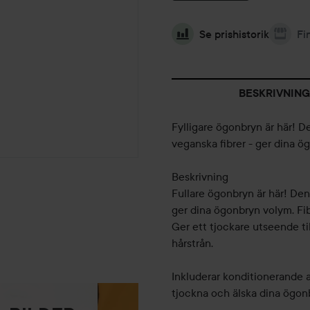
Se prishistorik
Fi
BESKRIVNING
Fylligare ögonbryn är här! 
veganska fibrer - ger dina ö
Beskrivning
Fullare ögonbryn är här! De
ger dina ögonbryn volym. Fib
Ger ett tjockare utseende ti
hårstrån.
Inkluderar konditionerande ar
tjockna och älska dina ögon