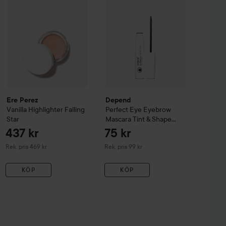
Ere Perez
Depend
Vanilla Highlighter
Falling
Perfect Eye
Eyebrow
Star
Mascara Tint & Shape
Medium Brown
437 kr
75 kr
Rekommenderat pris 469 kr
Rekommenderat pris 99 kr
Rek. pris 469 kr
Rek. pris 99 kr
KÖP
KÖP