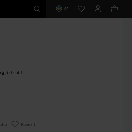
SE
yg
,
5 i snitt
arer
cha
Favorit