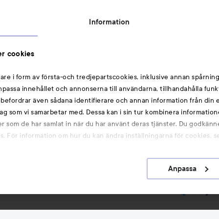
Topplista
Rabattkoder
Information
Michael Edwards Fragrances of the World
Cookie Consent
r cookies
Privacy Notice for Suppliers and other Business
Partners
are i form av första-och tredjepartscookies, inklusive annan spårning
anpassa innehållet och annonserna till användarna, tillhandahålla funk
Du kanske också gillar
rebefordrar även sådana identifierare och annan information från din e
ag som vi samarbetar med. Dessa kan i sin tur kombinera informatio
ler som de har samlat in när du har använt deras tjänster. Du godkänne
Smink
 För information om hur du kan ändra inställningarna för cookies, s
Hårnålar
Hårsnoddar
Anpassa