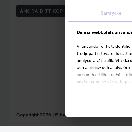
ÅNGRA DITT KÖP
Samtycke
Denna webbplats använde
Vi använder enhetsidentifier
tredjepartsutövare, för att 
analysera vår trafik. Vi vida
och annons- och analysföret
som du har tillhandahållit el
användande av vår webbplats.
Copyright 2026
E-handel av Avensia