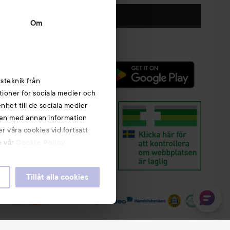
Följ oss
Om
steknik från
tioner för sociala medier och
nhet till de sociala medier
nen med annan information
r våra cookies vid fortsatt
e vår
Cookie Policy
Tillåt alla cookies