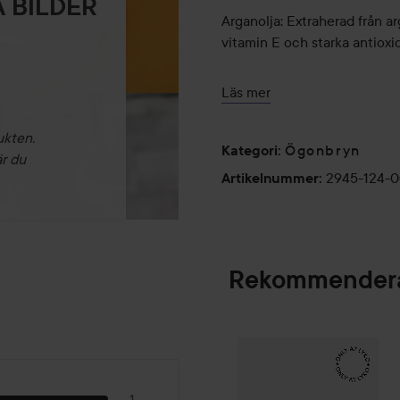
 BILDER
Arganolja: Extraherad från ar
vitamin E och starka antioxi
Torka av överflödig produkt 
Läs mer
pannans inre hörn till det yt
ukten.
Upprepa tills önskat utseen
Ögonbryn
Kategori
:
är du
2945-124-
Artikelnummer
:
3 g
Rekommendera
Make Up Store
Et
SPONSRAD
1