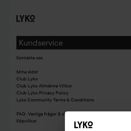
Kundservice
Kontakta oss
Mina sidor
Club Lyko
Club Lyko Allmänna Villkor
Club Lyko Privacy Policy
Lyko Community Terms & Conditions
FAQ- Vanliga frågor & svar
Köpvillkor