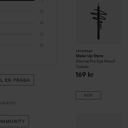
0
0
0
0
SPONSRAD
Make Up Store
Eternal Pro Eye Pencil
Tuxedo
169 kr
LL EN FRÅGA
KÖP
rodukten
IDUN Minerals
Browgel Pe
OMMUNITY