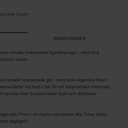
nns inte i butik
INGREDIENSER
Denna tonade texturerade ögonbrynsgel - med små
gonbryn volym.
nna tonade texturerade gel - med små veganska fibrer -
rerna fäster vid hud + hår för ett volymistiskt utseende.
ll tunnare eller överplockade bryn och definierar
ganolja. Finns i en nyans som passar alla. Tona, tämja,
bryn dagligen!