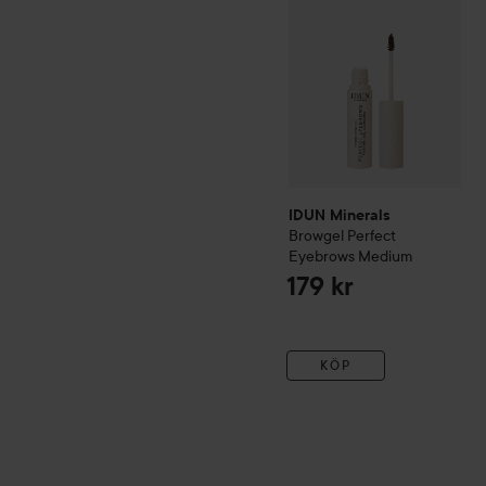
IDUN Minerals
Browgel Perfect
Eyebrows
Medium
179 kr
KÖP