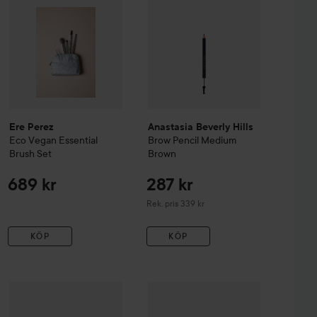
Ere Perez
Anastasia Beverly Hills
Eco Vegan Essential
Brow Pencil
Medium
Brush Set
Brown
689 kr
287 kr
Rekommenderat pris 339 kr
Rek. pris 339 kr
KÖP
KÖP
rfect Eyebrows
Medium
437 kr
179 kr
Ere Perez
Vanilla Highlighter
Depend
Falling Star
Perfect Eye
Eyebrow Masca
Rekommenderat pris 469 kr