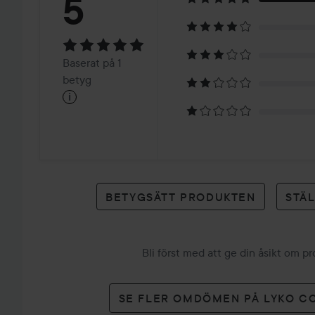
Betyg:
5
5
Baserat
Baserat på 1
på
betyg
i
1
betyg
BETYGSÄTT PRODUKTEN
STÄ
Bli först med att ge din åsikt om p
SE FLER OMDÖMEN PÅ LYKO C