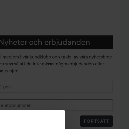
Nyheter och erbjudanden
li medlem i vår kundklubb och ta del av våra nyhetsbrev
ch sms så att du inte missar några erbjudanden eller
ampanjer!
E-post
Telefonnummer
FORTSÄTT