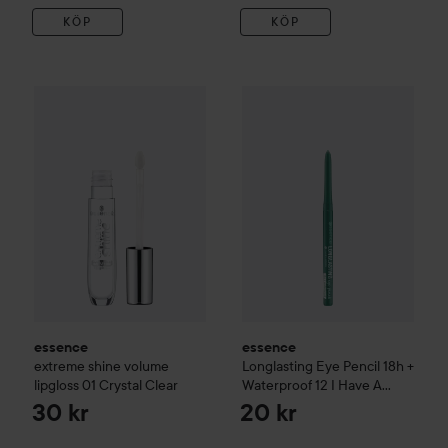
KÖP
KÖP
essence
extreme shine volume lipgloss
essence
Longlasting Eye Penc
01 Crystal Clear
30 k
essence
essence
extreme shine volume
Longlasting Eye Pencil 18h +
lipgloss
01 Crystal Clear
Waterproof
12 I Have A
Green
30 kr
20 kr