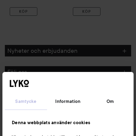
KÖP
KÖP
Nyheter och erbjudanden
Följ oss
Kundservice
Samtycke
Information
Om
Information
Denna webbplats använder cookies
Du kanske också gillar