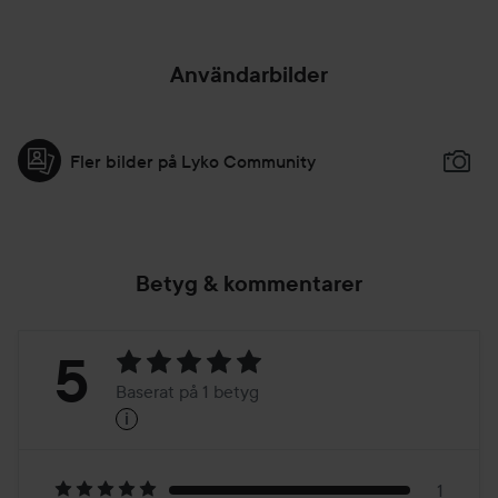
Användarbilder
Fler bilder på Lyko Community
Betyg & kommentarer
Betyg:
5
Baserat på 1 betyg
i
5
Baserat
1