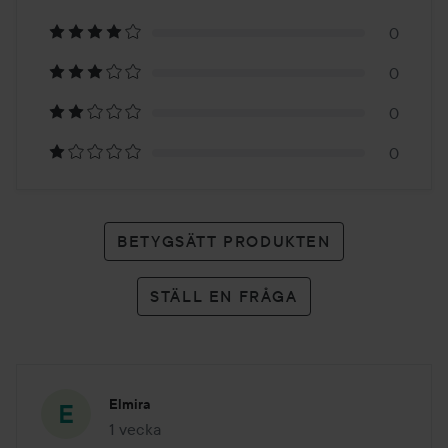
på
0
1
0
betyg
0
0
BETYGSÄTT PRODUKTEN
STÄLL EN FRÅGA
Elmira
1 vecka
Inlägget skapades 1 vecka