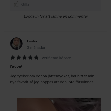
Gilla
Logga in
för att lämna en kommentar
Emilia
3 månader
Inlägget skapades 3 månader
Verifierad köpare
Betyg:
Favvo!
5
av
Jag tycker om denna jättemycket, har hittat min 
5
nya favorit så jag hoppas att den inte försvinner.