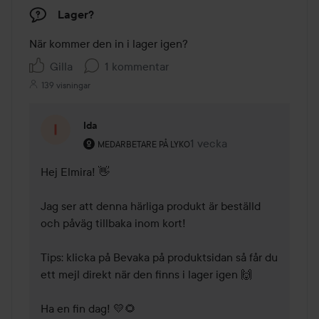
Lager?
När kommer den in i lager igen?
Gilla
1 kommentar
139 visningar
Ida
Användarens roll: Medarbetare på Lyko.
1 vecka
Kommentaren lades 1 vec
MEDARBETARE PÅ LYKO
Hej Elmira! 👋

Jag ser att denna härliga produkt är beställd 
och påväg tillbaka inom kort!

Tips: klicka på Bevaka på produktsidan så får du 
ett mejl direkt när den finns i lager igen 🙌

Ha en fin dag! 💛🌻