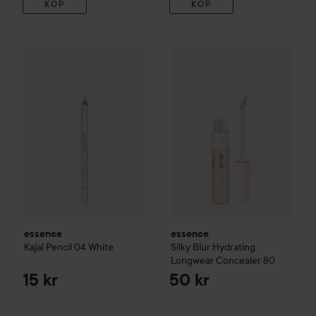
KÖP
KÖP
essence
Kajal Pencil
04 White
essence
Silky Blur Hydrating
15 kr
essence
essence
Kajal Pencil
04 White
Silky Blur Hydrating
Longwear Concealer
80
15 kr
50 kr