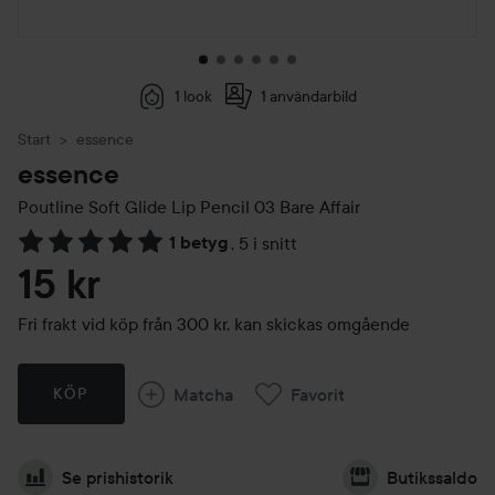
1 look
1 användarbild
Start
essence
essence
Poutline Soft Glide Lip Pencil
03 Bare Affair
1 betyg
,
5 i snitt
Hoppa till Betyg & kommentarer
15 kr
Fri frakt vid köp från 300 kr, kan skickas omgående
Matcha
Favorit
KÖP
Se prishistorik
Butikssaldo