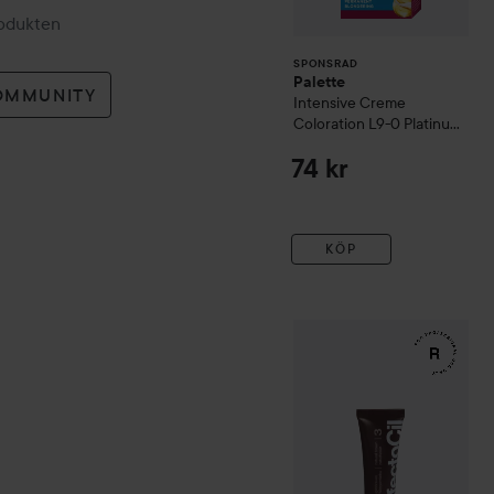
rodukten
SPONSRAD
Palette
OMMUNITY
Intensive Creme
Coloration
L9-0 Platinum
Blonde
74 kr
KÖP
WOW-pris
RefectoCil
Eyela