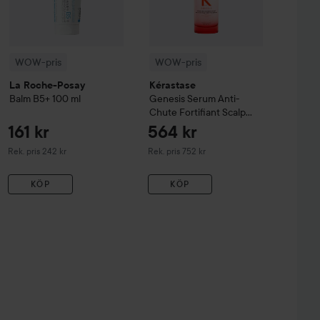
WOW-pris
WOW-pris
La Roche-Posay
Kérastase
Balm B5+
100 ml
Genesis
Serum Anti-
Chute Fortifiant Scalp
Serum
90 ml
161 kr
564 kr
Rekommenderat pris 242 kr
Rekommenderat pris 752 kr
Rek. pris 242 kr
Rek. pris 752 kr
KÖP
KÖP