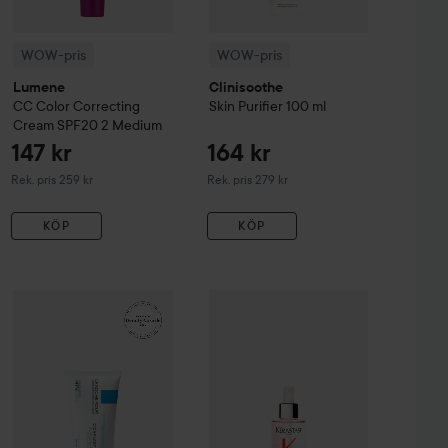
WOW-pris
WOW-pris
Lumene
Clinisoothe
CC
Color Correcting
Skin Purifier
100 ml
Cream SPF20
2 Medium
147 kr
164 kr
Rekommenderat pris 259 kr
Rekommenderat pris 279 kr
Rek. pris 259 kr
Rek. pris 279 kr
KÖP
KÖP
99 kr
161 kr
sh & Eyebrow Tint
WOW-pris
La Roche-Posay
3 Natural Brown
Balm B5+
WOW-pris
100 ml
Kérastase
Genesis
Serum 
Rekommenderat pris 140 kr
Rekommenderat pris 242 kr