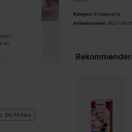
Kroppsolja
Kategori
:
1823-134-0
Artikelnummer
:
ukten.
är du
Rekommendera
Palette
Intensive
SPONSRAD
LL EN FRÅGA