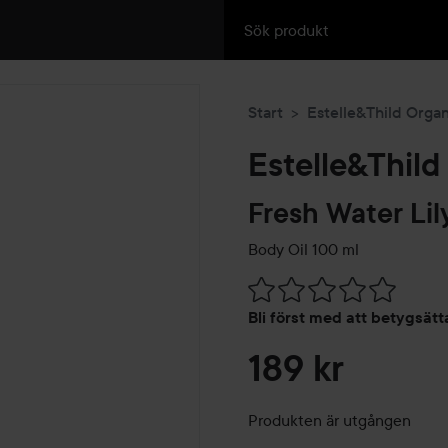
Start
Estelle&Thild Orga
Estelle&Thild
Fresh Water Lil
Body Oil
100 ml
Hoppa till Betyg & komment
Bli först med att betygsät
189 kr
Produkten är utgången