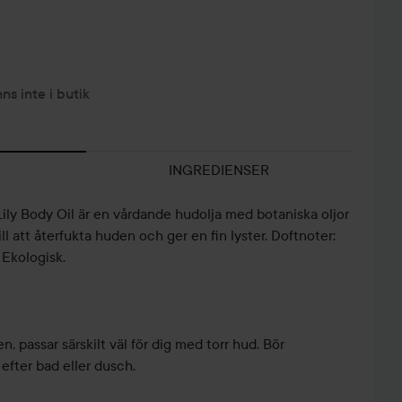
nns inte i butik
INGREDIENSER
Lily Body Oil är en vårdande hudolja med botaniska oljor
ll att återfukta huden och ger en fin lyster. Doftnoter:
 Ekologisk.
n, passar särskilt väl för dig med torr hud. Bör
 efter bad eller dusch.