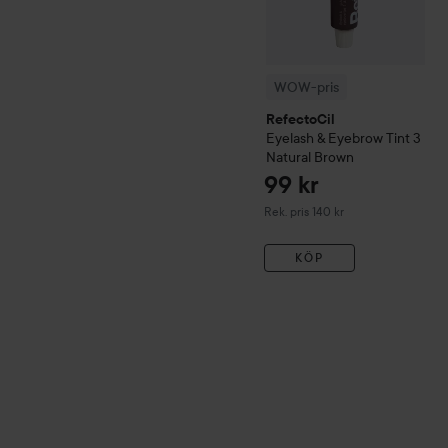
WOW-pris
RefectoCil
Eyelash & Eyebrow Tint
3
Natural Brown
99 kr
Rekommenderat pris 140 kr
Rek. pris 140 kr
KÖP