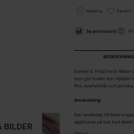
Matcha
Favorit
Se prishistorik
Fi
BESKRIVNING
Estelle & Thild Fresh Water 
som gör huden len. Hjälper ti
Ros, svartvinbär och persika.
Användning:
Kan användas till hela kroppe
appliceras på torr hud direkt
 BILDER
100 ml