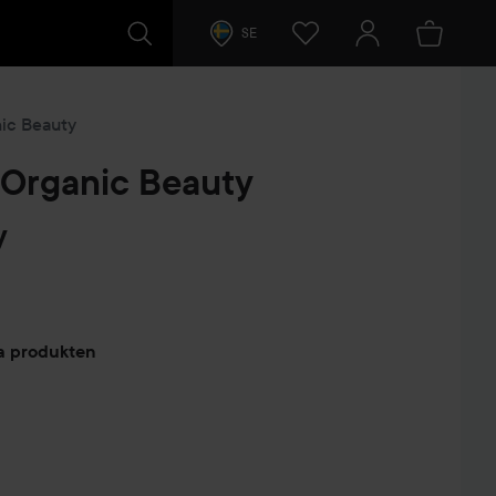
SE
nic Beauty
 Organic Beauty
y
arer
ta produkten