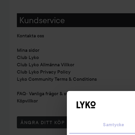
Kundservice
Kontakta oss
Mina sidor
Club Lyko
Club Lyko Allmänna Villkor
Club Lyko Privacy Policy
Lyko Community Terms & Conditions
FAQ- Vanliga frågor & svar
Köpvillkor
ÅNGRA DITT KÖP
Samtycke