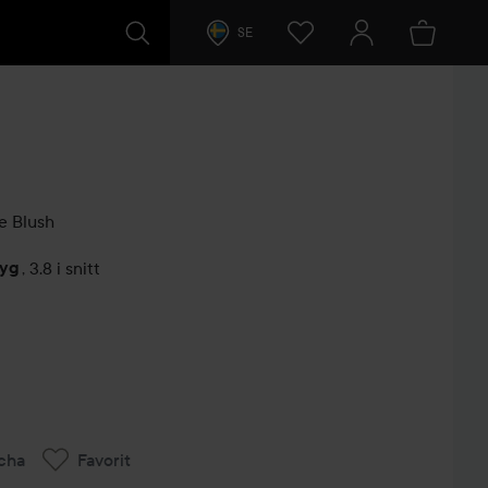
SE
 Blush
tyg
,
3.8 i snitt
arer
cha
Favorit