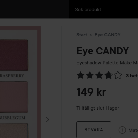
Start
Eye CANDY
Eye CANDY
Eyeshadow Palette
Make Me
3 be
Hoppa till Betyg & komment
149 kr
Tillfälligt slut i lager
Mat
BEVAKA