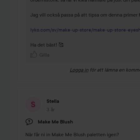
Jag vill också passa på att tipsa om denna primer
lyko.com/sv/make-up-store/make-up-store-eyes
Ha det bäst! 🥰 
Gilla
Logga in
för att lämna en komm
Stella
3 år
Inlägget skapades 3 år
Make Me Blush
När får ni in Make Me Blush paletten igen? 