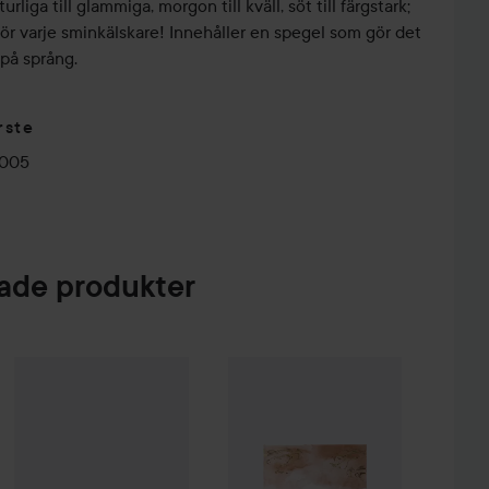
liga till glammiga, morgon till kväll, söt till färgstark;
för varje sminkälskare! Innehåller en spegel som gör det
 på språng.
rste
0005
de produkter
eup Brush Kit
e.l.f.
Perfect 10 Eyeshadow Palette
Ethereal
99 kr
149 kr
Lumene
Nordic Neutrals Eyeshado