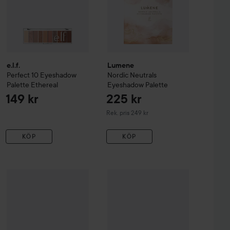
e.l.f.
Lumene
Perfect 10 Eyeshadow
Nordic Neutrals
Palette
Ethereal
Eyeshadow Palette
149 kr
225 kr
Rekommenderat pris 249 kr
Rek. pris 249 kr
KÖP
KÖP
ream & Sugar
Wet n Wild
10-Pan Palette
Lights Off
Unleashia
Mood Shower Eye Palet
69 kr
139 kr