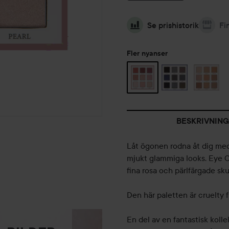
Se prishistorik
Fi
Fler nyanser
BESKRIVNING
Låt ögonen rodna åt dig med 
mjukt glammiga looks. Eye C
fina rosa och pärlfärgade skug
Den här paletten är cruelty 
En del av en fantastisk kol