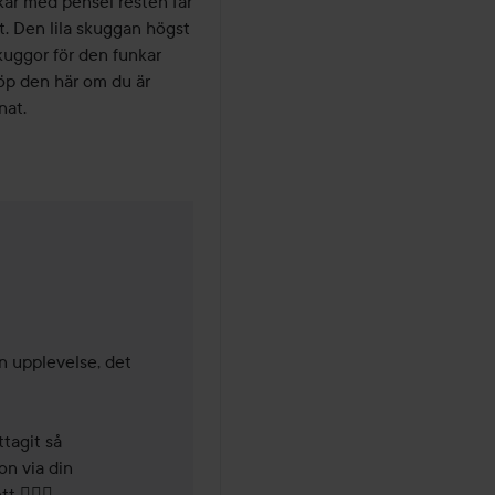
ar med pensel resten får 
. Den lila skuggan högst 
skuggor för den funkar 
Köp den här om du är 
nat.
 år
n upplevelse, det 
agit så 
n via din 
️‍♀️🤍 
