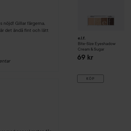
 nöjd! Gillar färgerna, 
r det ändå fint och lätt 
e.l.f.
Bite-Size Eyeshadow
Cream & Sugar
69 kr
entar
KÖP