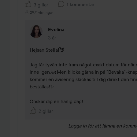
1 kommentar
3 gillar
2971 visningar
Evelina
3 år
Kommentaren lades 3 år
Hejsan Stella!👋

Jag får tyvärr inte fram något exakt datum för när
inne igen.🤔 Men klicka gärna in på "Bevaka"-kna
kommer en avisering skickas till dig direkt den fin
beställas!✨

Önskar dig en härlig dag!
2 gillar
Logga in
för att lämna en komm