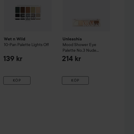
Wet n Wild
Unleashia
10-Pan Palette
Lights Off
Mood Shower Eye
Palette
No.3 Nude
Shower
139 kr
214 kr
KÖP
KÖP