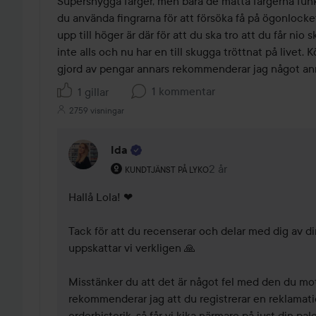
Supersnygga färger, men bara de matta färgerna funk
5
du använda fingrarna för att försöka få på ögonlocket
upp till höger är där för att du ska tro att du får nio 
inte alls och nu har en till skugga tröttnat på livet. 
gjord av pengar annars rekommenderar jag något an
1 kommentar
1 gillar
2759 visningar
Ida
Användarens roll: Kundtjänst på Lyko.
2 år
Kommentaren lades 2
KUNDTJÄNST PÅ LYKO
Hallå Lola! ❤ 

Tack för att du recenserar och delar med dig av di
uppskattar vi verkligen 🙏 

Misstänker du att det är något fel med den du mott
rekommenderar jag att du registrerar en reklamatio
orderhistorik, så får vi kika närmare på just din palett 