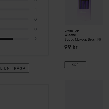
1
0
0
SPONSRAD
Gleeze
2
Squad Makeup Brush Kit
99 kr
KÖP
LL EN FRÅGA
e.l.f.
Bite-Size Eyeshadow
C