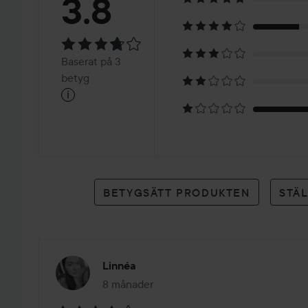
Betyg:
3.8
3.8
Baserat
Baserat på 3
på
betyg
i
3
betyg
BETYGSÄTT PRODUKTEN
STÄ
Linnéa
8 månader
Inlägget skapades 8 månader