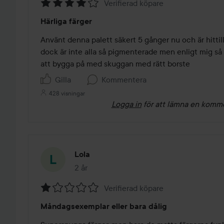
Verifierad köpare
Betyg:
Härliga färger
4
av
Använt denna palett säkert 5 gånger nu och är hittills
5
dock är inte alla så pigmenterade men enligt mig så ä
att bygga på med skuggan med rätt borste
Gilla
Kommentera
428 visningar
Logga in
för att lämna en komm
Lola
2 år
Inlägget skapades 2 år
Verifierad köpare
Betyg:
Måndagsexemplar eller bara dålig
1
av