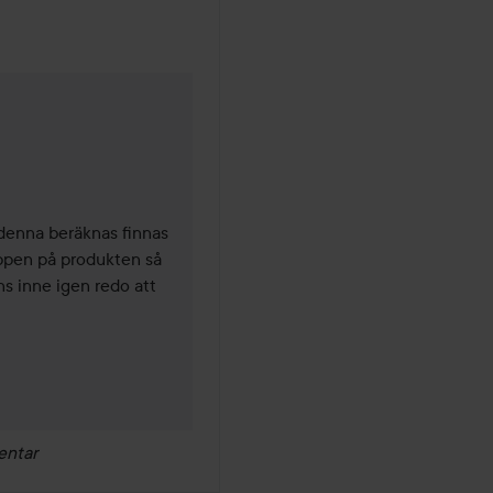
 denna beräknas finnas 
ppen på produkten så 
ns inne igen redo att 
entar