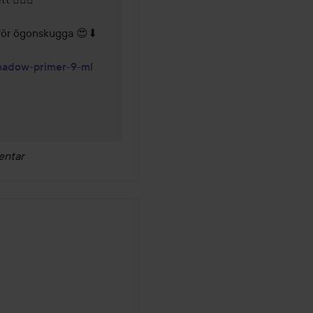
 för ögonskugga 😍⬇ 

hadow-primer-9-ml
entar