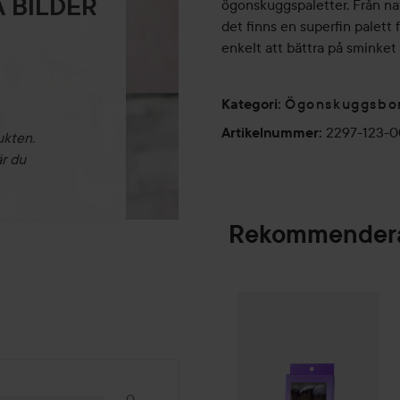
 BILDER
ögonskuggspaletter. Från natur
det finns en superfin palett 
enkelt att bättra på sminket
Ögonskuggsbo
Kategori
:
2297-123-
Artikelnummer
:
ukten.
är du
Rekommendera
Gleeze
Squad Mak
SPONSRAD
0