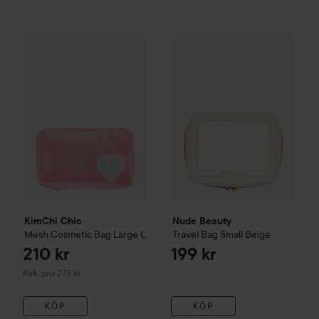
Nude Beauty
210 kr
Travel Bag Small
KimChi Chic
Mesh Cosmetic Bag Large
L
Rekommenderat pris 279 kr
KimChi Chic
Nude Beauty
Mesh Cosmetic Bag Large
L
Travel Bag Small
Beige
210 kr
199 kr
Rekommenderat pris 279 kr
Rek. pris 279 kr
KÖP
KÖP