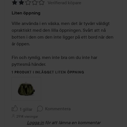
Verifierad köpare
Betyg:
Liten öppning
2
av
Ville använda i en väska, men det är tyvärr väldigt 
5
opraktiskt med den lilla öppningen. Svårt att nå 
botten i den om den inte ligger på ett bord när den 
är öppen. 

Fin och rymlig, men inte bra om du inte har 
pyttesmå händer.
1 PRODUKT I INLÄGGET LITEN ÖPPNING
Kommentera
1 gillar
2914 visningar
Logga in
för att lämna en kommentar