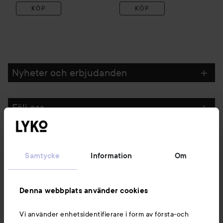
KÖP
KÖP
Nyheter och erbjudanden
Följ oss
Kundservice
Samtycke
Information
Om
Information
Denna webbplats använder cookies
Du kanske också gillar
Vi använder enhetsidentifierare i form av första-och