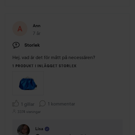
Ann
7 år
Inlägget skapades 7 år
Storlek
Hej, vad är det för mått på necessären?
1 PRODUKT I INLÄGGET STORLEK
1 kommentar
1 gillar
3374 visningar
Lisa