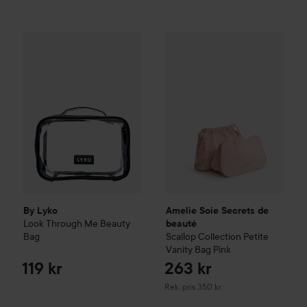
By Lyko
Look Through Me Beauty Bag
119 kr
Amelie Soie Secrets de beau
By Lyko
Amelie Soie Secrets de
Look Through Me Beauty
beauté
Bag
Scallop Collection Petite
Vanity Bag Pink
119 kr
263 kr
Rekommenderat pris 350 kr
Rek. pris 350 kr