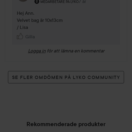
Användarens roll: Medarbetare på Lyko.
7 år
Kommentaren lades 7 år
MEDARBETARE PÅ LYKO
Hej Ann. 

Velvet bag är 10x13cm

/ Lisa
Gilla
Logga in
för att lämna en kommentar
SE FLER OMDÖMEN PÅ LYKO COMMUNITY
Rekommenderade produkter