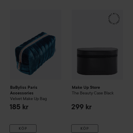
BaByliss Paris Accessories
Velvet Make Up Bag
Make Up Store
The Beauty Ca
185 kr
BaByliss Paris
Make Up Store
The Beauty Case
Black
Accessories
Velvet Make Up Bag
185 kr
299 kr
KÖP
KÖP