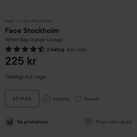
Start
Face Stockholm
Face Stockholm
Velvet Bag Orange
Orange
2 betyg
,
4.6 i snitt
Hoppa till Betyg & kommentarer
225 kr
Tillfälligt slut i lager
Matcha
Favorit
BEVAKA
Se prishistorik
Finns inte i butik