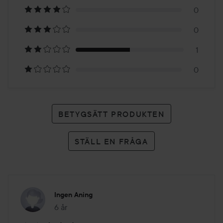
0
2
0
betyg
1
0
BETYGSÄTT PRODUKTEN
STÄLL EN FRÅGA
Ingen Aning
6 år
Inlägget skapades 6 år