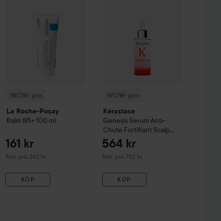
WOW-pris
WOW-pris
La Roche-Posay
Kérastase
Balm B5+
100 ml
Genesis
Serum Anti-
Chute Fortifiant Scalp
Serum
90 ml
161 kr
564 kr
Rekommenderat pris 242 kr
Rekommenderat pris 752 kr
Rek. pris 242 kr
Rek. pris 752 kr
KÖP
KÖP