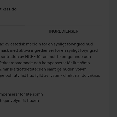
tikssaldo
INGREDIENSER
ad av estetisk medicin för en synligt föryngrad hud.
tmask med aktiva ingredienser för en synligt föryngrad
entration av NCEF för en multi-korrigerande och
 Verkar reparerande och kompenserar för lite sömn
n, minska trötthetstecken samt ge huden volym.
re och utvilad hud fylld av lyster - direkt när du vaknar.
mpenserar för lite sömn
ch ger volym åt huden