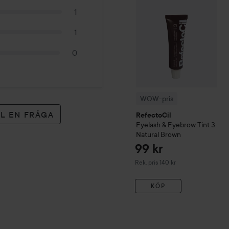
1
1
0
WOW-pris
LL EN FRÅGA
RefectoCil
Eyelash & Eyebrow Tint
3
Natural Brown
99 kr
Rekommenderat pris 140 kr
Rek. pris 140 kr
KÖP