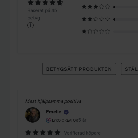
4.7
Baserat
Baserat på 45
på
betyg
i
45
betyg
BETYGSÄTT PRODUKTEN
STÄ
Mest hjälpsamma positiva
Emelie
Användarens roll: Lyko Creator.
5 år
Inlägget skapades 5 år
LYKO CREATOR
Verifierad köpare