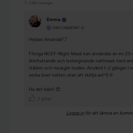
2342 visningar
Emma
Användarens roll: Lyko Creator.
1 år
Kommentaren lades 1 år
LYKO CREATOR
Hejsan Amanda!🤍 

Filorga NCEF-Night Mask kan användas av en 23-år
återfuktande och lystergivande nattmask med anti
stärker och mjukgör huden. Använd 1–2 gånger i ve
verka över natten utan att skölja av!🫧🌞 

Ha det bäst! 😍
2 gillar
Logga in
för att lämna en komm