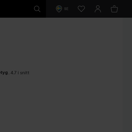
SE
etyg
,
4.7 i snitt
arer