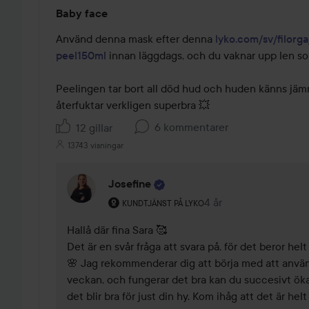
Betyg:
Baby face
5
av
Använd denna mask efter denna 
lyko.com/sv/filorga
5
peel150ml
 innan läggdags, och du vaknar upp len som
Peelingen tar bort all död hud och huden känns jämn
återfuktar verkligen superbra 💥
6 kommentarer
12 gillar
13743 visningar
Josefine
Användarens roll: Kundtjänst på Lyko.
4 år
Kommentaren lades 4
KUNDTJÄNST PÅ LYKO
Hallå där fina Sara 🥰

Det är en svår fråga att svara på, för det beror helt
🌸 Jag rekommenderar dig att börja med att använ
veckan, och fungerar det bra kan du succesivt öka p
det blir bra för just din hy. Kom ihåg att det är hel