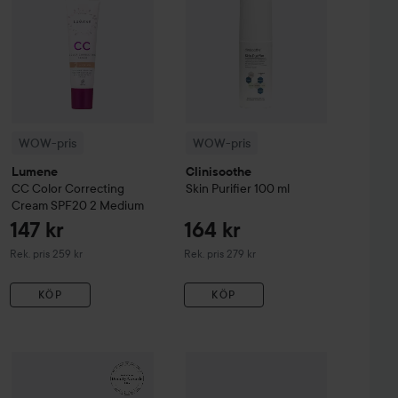
WOW-pris
WOW-pris
Lumene
Clinisoothe
CC
Color Correcting
Skin Purifier
100 ml
Cream SPF20
2 Medium
147 kr
164 kr
Rekommenderat pris 259 kr
Rekommenderat pris 279 kr
Rek. pris 259 kr
Rek. pris 279 kr
KÖP
KÖP
99 kr
161 kr
sh & Eyebrow Tint
WOW-pris
La Roche-Posay
3 Natural Brown
Balm B5+
WOW-pris
100 ml
Kérastase
Genesis
Serum 
Rekommenderat pris 140 kr
Rekommenderat pris 242 kr