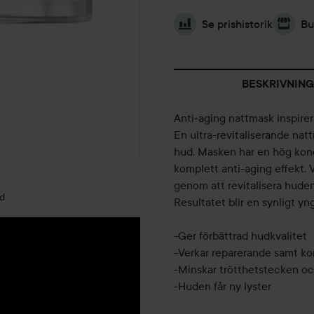
Se prishistorik
Bu
BESKRIVNING
Anti-aging nattmask inspirer
En ultra-revitaliserande nat
hud. Masken har en hög konc
komplett anti-aging effekt.
genom att revitalisera hude
ld
Resultatet blir en synligt yng
-Ger förbättrad hudkvalitet
-Verkar reparerande samt ko
-Minskar trötthetstecken o
-Huden får ny lyster