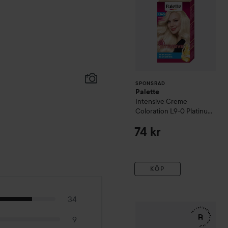
50 ml
SPONSRAD
Palette
Intensive Creme
Coloration
L9-0 Platinum
Blonde
74 kr
KÖP
34
WOW-pris
RefectoCil
Eyela
9