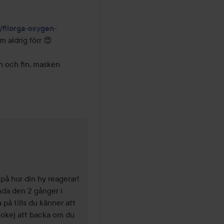
/filorga-oxygen-
 aldrig förr 😍

 och fin, masken 
 år
 på hur din hy reagerar! 
da den 2 gånger i 
å tills du känner att 
t okej att backa om du 