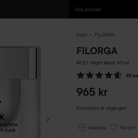
Start
FILORGA
FILORGA
NCEF-Night Mask
50 ml
45 b
Hoppa till Betyg & komment
965 kr
Produkten är utgången
Matcha
Favorit