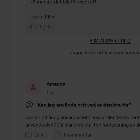
känner att det blir för mycket!

Lycka till ⭐
1 gillar
VISA ÄLDRE (5 TILL)
Logga in
för att lämna en komm
Amanda
1 år
Inlägget skapades 1 år
Kan jag använda och vad är den bra för?
Kan en 23 åring använda den? Vad är den bra för och
använda den? Då man fick en liten förpackning av d
Gilla
1 kommentar