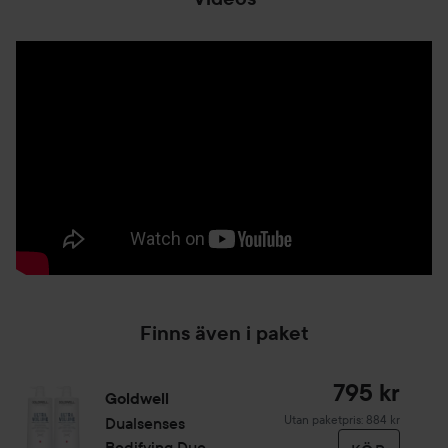
Finns även i paket
795 kr
Goldwell
Utan paketpris: 884 kr
Dualsenses
Bodifying Duo