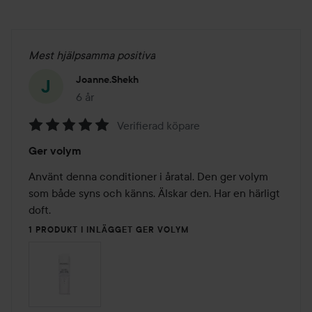
Mest hjälpsamma positiva
Joanne.shekh
6 år
Inlägget skapades 6 år
Verifierad köpare
Betyg:
Ger volym
5
av
Använt denna conditioner i åratal. Den ger volym 
5
som både syns och känns. Älskar den. Har en härligt 
doft. 
1 PRODUKT I INLÄGGET GER VOLYM