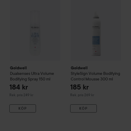
Goldwell
Goldwell
Dualsenses Ultra Volume
StyleSign
Volume
Bodifying
Bodifying Spray
150 ml
Control Mousse
300 ml
184 kr
185 kr
Rekommenderat pris 249 kr
Rekommenderat pris 269 kr
Rek. pris 249 kr
Rek. pris 269 kr
KÖP
KÖP