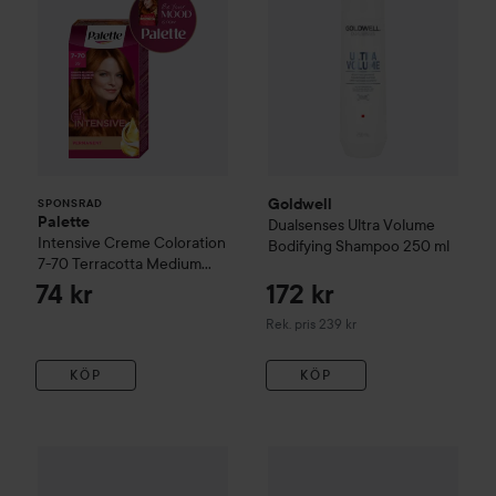
Goldwell
SPONSRAD
Palette
Dualsenses Ultra Volume
Intensive Creme Coloration
Bodifying Shampoo
250 ml
7-70 Terracotta Medium
Blonde
74 kr
172 kr
Rekommenderat pris 239 kr
Rek. pris 239 kr
KÖP
KÖP
795 kr
Goldwell
Dualsenses
Ultra Volume
Goldwell
Bodifying Duo
Dualsenses
Ultra Vo
Utan paketpris: 884 kr