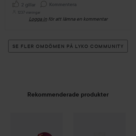
Kommentera
2 gillar
1237 visningar
Logga in
för att lämna en kommentar
SE FLER OMDÖMEN PÅ LYKO COMMUNITY
Rekommenderade produkter
Palette
Intensive Creme Coloration
7-70 Terracott
Goldwell
Dualsenses Ultra Vo
SPONSRAD