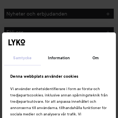
Nyheter och erbjudanden
Följ oss
Kundservice
Samtycke
Information
Om
Information
Denna webbplats använder cookies
Du kanske också gillar
Vi använder enhetsidentifierare i form av första-och
tredjepartscookies, inklusive annan spårningsteknik från
tredjepartsutövare, för att anpassa innehållet och
annonserna till användarna, tillhandahålla funktioner för
sociala medier och analysera vår trafik. Vi