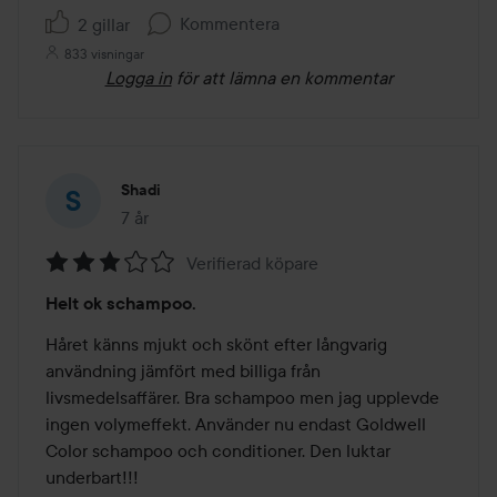
Kommentera
2 gillar
833 visningar
Logga in
för att lämna en kommentar
Shadi
7 år
Inlägget skapades 7 år
Verifierad köpare
Betyg:
Helt ok schampoo.
3
av
Håret känns mjukt och skönt efter långvarig 
5
användning jämfört med billiga från 
livsmedelsaffärer. Bra schampoo men jag upplevde 
ingen volymeffekt. Använder nu endast Goldwell 
Color schampoo och conditioner. Den luktar 
underbart!!!