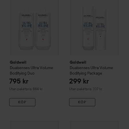
Goldwell
Goldwell
Dualsenses
Ultra Volume
Dualsenses
Ultra Volume
Bodifying Duo
Bodifying Package
795 kr
299 kr
Utan paketpris: 884 kr
Utan paketpris: 337 kr
KÖP
KÖP
184
Goldwell
Dualsenses Ultra Volume
Goldwell
Bodifying Spray
StyleSign
Volume
150 ml
Bod
Rekomm