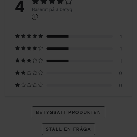
Betyg:
4
Baserat på 3 betyg
i
4
Baserat
på
1
1
3
1
betyg
0
0
BETYGSÄTT PRODUKTEN
STÄLL EN FRÅGA