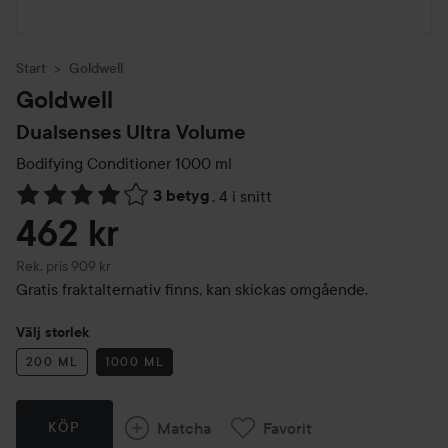
Start
Goldwell
Goldwell
Dualsenses Ultra Volume
Bodifying Conditioner
1000 ml
3 betyg
,
4 i snitt
Hoppa till Betyg & kommentarer
462 kr
Rekommenderat pris 909 kr
Rek. pris 909 kr
Gratis fraktalternativ finns, kan skickas omgående.
Välj storlek
200 ML
1000 ML
Matcha
Favorit
KÖP