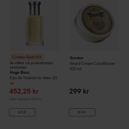
Combo Deal 25%
Gordon
Se villkor på produktsidan
Beard Cream Conditioner
SPONSRAD
100 ml
Hugo Boss
Eau de Toilette for Men
30
ml
Reapris
452,25 kr
299 kr
Utan kampanj 603 kr
KÖP
KÖP