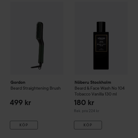
Gordon
Beard Straightening Brush
499 kr
Nõberu Stockholm
Beard & Fa
Gordon
Nõberu Stockholm
Beard Straightening Brush
Beard & Face Wash No 104
Tobacco Vanilla
130 ml
499 kr
180 kr
Rekommenderat pris 224 kr
Rek. pris 224 kr
KÖP
KÖP