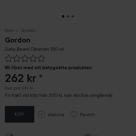
Start
Gordon
Gordon
Daily Beard Cleanser
150 ml
Hoppa till Betyg & kommentarer
Bli först med att betygsätta produkten
262 kr
*
Rekommenderat pris 349 kr
Rek. pris 349 kr
Fri frakt vid köp från 300 kr, kan skickas omgående
Matcha
Favorit
KÖP