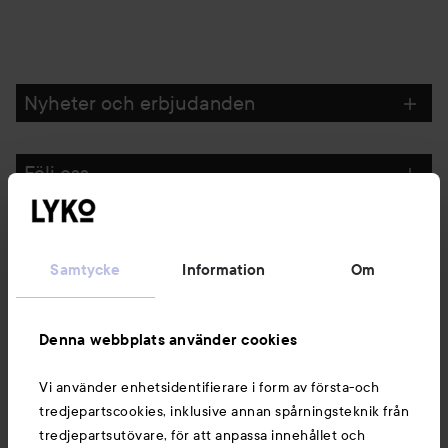
Nyheter och erbjudanden
Följ oss
Kundservice
Samtycke
Information
Om
Information
Denna webbplats använder cookies
Du kanske också gillar
Vi använder enhetsidentifierare i form av första-och
tredjepartscookies, inklusive annan spårningsteknik från
tredjepartsutövare, för att anpassa innehållet och