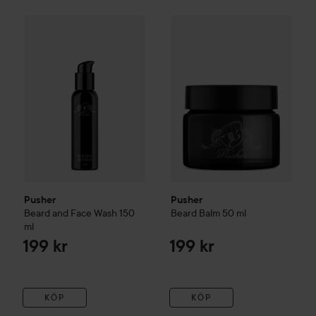
Pusher
Beard and Face Wash
150 ml
Pusher
Beard Balm
50 ml
199 kr
199 k
Pusher
Pusher
Beard and Face Wash
150
Beard Balm
50 ml
ml
199 kr
199 kr
KÖP
KÖP