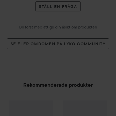
STÄLL EN FRÅGA
Bli först med att ge din åsikt om produkten
SE FLER OMDÖMEN PÅ LYKO COMMUNITY
Rekommenderade produkter
Gordon
Beard Cream Conditio
Combo Deal 25%
Hugo Boss
Eau de Toilette for Me
SPONSRAD