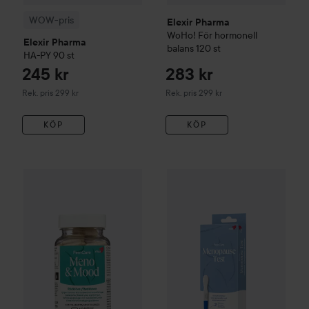
WOW-pris
Elexir Pharma
WoHo!
För hormonell
Elexir Pharma
balans
120 st
HA-PY
90 st
245 kr
283 kr
Rekommenderat pris 299 kr
Rekommenderat pris 299 kr
Rek. pris 299 kr
Rek. pris 299 kr
KÖP
KÖP
232 kr
RFSU
FemCare Meno & Mood
60 st
RFSU
Menopause Test 2-pack
Rekommenderat pris 299 kr