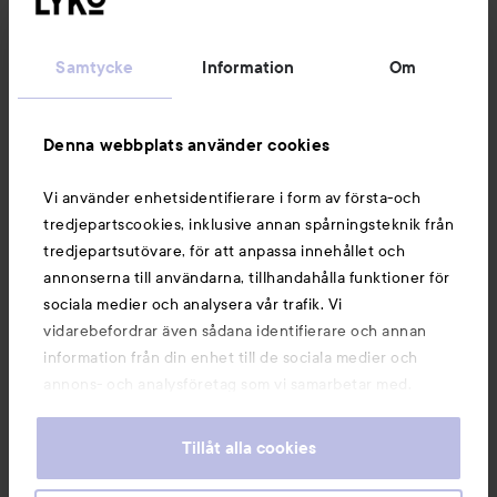
Kundservice
Samtycke
Information
Om
Information
Denna webbplats använder cookies
Du kanske också gillar
Vi använder enhetsidentifierare i form av första-och
tredjepartscookies, inklusive annan spårningsteknik från
tredjepartsutövare, för att anpassa innehållet och
annonserna till användarna, tillhandahålla funktioner för
sociala medier och analysera vår trafik. Vi
vidarebefordrar även sådana identifierare och annan
information från din enhet till de sociala medier och
annons- och analysföretag som vi samarbetar med.
Dessa kan i sin tur kombinera informationen med annan
information som du har tillhandahållit eller som de har
Tillåt alla cookies
samlat in när du har använt deras tjänster. Du godkänner
våra cookies vid fortsatt användande av vår webbplats.