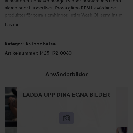
klimakteriet upplever många kvinnor problem med torra
slemhinnor i underlivet. Prova gärna RFSU´s vårdande
produkter för torra slemhinnor; Intim Wash Oil samt Intim
Relief Balm. Kan användas för daglig intimvård. Kapseln är
Läs mer
22 mm lång, 8 mm bred och går bra att dela på mitten.
Kvinnohälsa
Användning:
Kategori
:
Rekommenderad dos: 4 kapslar dagligen under 14 dagar,
1425-192-0060
Artikelnummer
:
därefter underhållsdos med 2 kapslar dagligen. Överskrid
inte rekommenderad dos. Kosttillskott bör inte användas
som alternativ till en varierad kost och en hälsosam livsstil.
Användarbilder
60 kapslar
LADDA UPP DINA EGNA BILDER
60 st