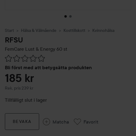
Start
Hälsa & Välmående
Kosttillskott
Kvinnohälsa
RFSU
FemCare Lust & Energy
60 st
Hoppa till Betyg & kommentarer
Bli först med att betygsätta produkten
185 kr
Rekommenderat pris 239 kr
Rek. pris 239 kr
Tillfälligt slut i lager
Matcha
Favorit
BEVAKA