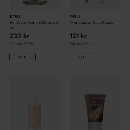
RFSU
RFSU
FemCare Meno & Mood
60
Menopause Test 2-pack
st
232 kr
121 kr
Rekommenderat pris 299 kr
Rekommenderat pris 149 kr
Rek. pris 299 kr
Rek. pris 149 kr
KÖP
KÖP
RFSU
Velvet Lube
79 kr
40 ml
99 kr
RFSU
FemCare Intim Wash Oil
150 ml
Rekommenderat pris 89 kr