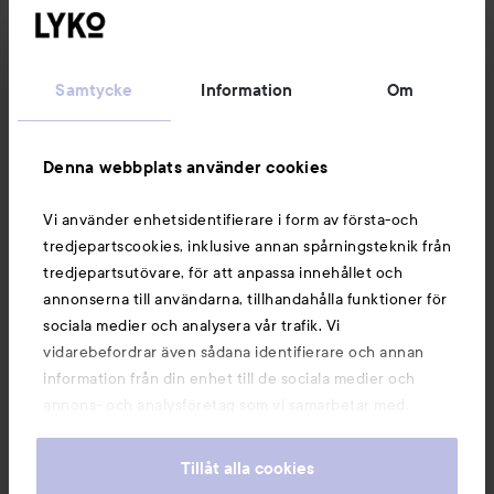
Kundservice
Samtycke
Information
Om
Information
Denna webbplats använder cookies
Du kanske också gillar
Vi använder enhetsidentifierare i form av första-och
tredjepartscookies, inklusive annan spårningsteknik från
tredjepartsutövare, för att anpassa innehållet och
annonserna till användarna, tillhandahålla funktioner för
sociala medier och analysera vår trafik. Vi
vidarebefordrar även sådana identifierare och annan
information från din enhet till de sociala medier och
annons- och analysföretag som vi samarbetar med.
Dessa kan i sin tur kombinera informationen med annan
information som du har tillhandahållit eller som de har
Tillåt alla cookies
samlat in när du har använt deras tjänster. Du godkänner