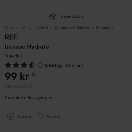
1 användarbild
Start
Hår
Hårvård
Schampo & Balsam
Schampo
REF.
Intense Hydrate
Travelkit
8 betyg
,
3.6 i snitt
Hoppa till Betyg & kommentarer
99 kr
*
Rekommenderat pris 220 kr
Rek. pris 220 kr
Produkten är utgången
Matcha
Favorit