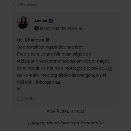
709 visningar
Annica
Användarens roll: Kundtjänst på Lyko.
4 år
Kommentaren lades 4 år
KUNDTJÄNST PÅ LYKO
Hej Charlotta 💖 

God fortsättning på det nya året ✨ 

Precis som Jenny här ovan säger; en 
reklamation rekommenderas om det är något 
som inte är ok när man mottagit sitt paket. Jag 
tar kontakt med dig direkt denna gången så 
håll koll i inkorgen 📧 

😍
Gilla
VISA ÄLDRE (1 TILL)
Logga in
för att lämna en kommentar