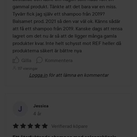
gammal produkt. Tänkte att det bara var en miss. 
Tyvärr fick jag själv ett shampoo från 2019? 
Balsamet prod. 2021 så den var väl ok. Känns sådär 
att få ett shampoo från 2019. Kanske dags att rensa 
lagret om det nu är så att de ligger många gamla 
produkter kvar. Inte helt schysst mot REF heller då 
produkterna säkert är bättre nya
Gilla
Kommentera
117 visningar
Logga in
för att lämna en kommentar
Jessica
4 år
Inlägget skapades 4 år
Verifierad köpare
Betyg: