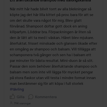
Ett återfuktande shampoo med salongskänsla
5
av
När mitt hår hade blivit torrt av alla blekningar så 
5
köpte jag det här lilla kittet på prov, bara för att se 
om det skulle vara något för mig. Blev glatt 
förvånad. Shampoot doftar gott dock en aning 
killparfym. Löddrar bra. Förpackningen är liten så 
den är lätt att ta med i väskan. Håret blev mjukare, 
återfuktat, frisset minskade och glansen ökade efter 
en omgång av shampoo och balsam. Vill tillägga att 
schamponera två gånger och sen ha i balsam ett 
par minuter för bästa resultat. Mini-duon är så söt. 
Passar den som behöver återfuktande shampoo och 
balsam men som inte vill lägga för mycket pengar 
på stora flaskor utan vill testa i mindre format innan 
man bestämmer sig för att köpa i full storlek 
#tävling
Gilla
Kommentera
794 visningar