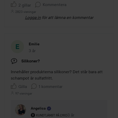
Kommentera
2 gillar
2823 visningar
Logga in
för att lämna en kommentar
Emilie
3 år
Inlägget skapades 3 år
Silikoner?
Innehåller produkterna silikoner? Det står bara att 
schampot är sulfatfritt. 
Gilla
1 kommentar
97 visningar
Angelica
Användarens roll: Kundtjänst på Lyko.
3 år
Kommentaren lades 3 år
KUNDTJÄNST PÅ LYKO