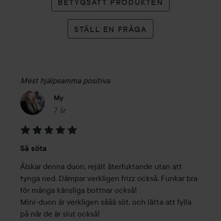
BETYGSÄTT PRODUKTEN
STÄLL EN FRÅGA
Mest hjälpsamma positiva
My
7 år
Inlägget skapades 7 år
Betyg:
Så söta
5
av
Älskar denna duon, rejält återfuktande utan att 
5
tynga ned. Dämpar verkligen frizz också. Funkar bra 
för många känsliga bottnar också!

Mini-duon är verkligen sååå söt, och lätta att fylla 
på när de är slut också!