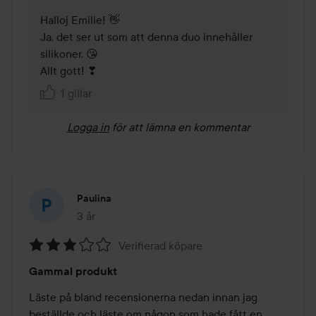
Halloj Emilie! 👋

Ja, det ser ut som att denna duo innehåller 
silikoner. 😘

Allt gott! ❣
1 gillar
Logga in
för att lämna en kommentar
Paulina
3 år
Inlägget skapades 3 år
Verifierad köpare
Betyg:
Gammal produkt
3
av
Läste på bland recensionerna nedan innan jag 
5
beställde och läste om någon som hade fått en 