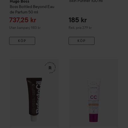
Skin Purifier
100 ml
Hugo Boss
Boss Bottled Beyond Eau
de Parfum
50 ml
Reapris
737,25 kr
185 kr
Rekommenderat pris 279 kr
Utan kampanj 983 kr
Rek. pris 279 kr
KÖP
KÖP
WOW-pris
RefectoCil
Eyelash & Eyebrow Tint
WOW-pris
Lumene
3 Natural Bro
CC
Color C