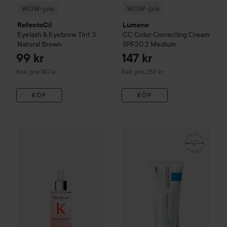
WOW-pris
WOW-pris
RefectoCil
Lumene
Eyelash & Eyebrow Tint
3
CC
Color Correcting Cream
Natural Brown
SPF20
2 Medium
99 kr
147 kr
Rekommenderat pris 140 kr
Rekommenderat pris 259 kr
Rek. pris 140 kr
Rek. pris 259 kr
KÖP
KÖP
WOW-pris
Kérastase
Genesis
Serum Anti-Chute Fortifiant S
WOW-pris
La Roche-Posay
Ba