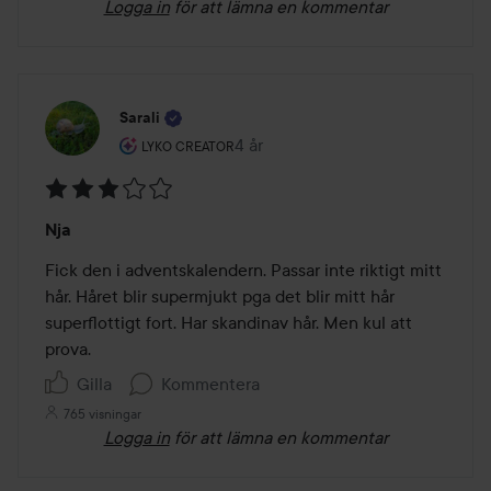
Logga in
för att lämna en kommentar
Sarali
Användarens roll: Lyko Creator.
4 år
Inlägget skapades 4 år
LYKO CREATOR
Betyg:
Nja
3
av
Fick den i adventskalendern. Passar inte riktigt mitt 
5
hår. Håret blir supermjukt pga det blir mitt hår 
superflottigt fort. Har skandinav hår. Men kul att 
prova.
Gilla
Kommentera
765 visningar
Logga in
för att lämna en kommentar