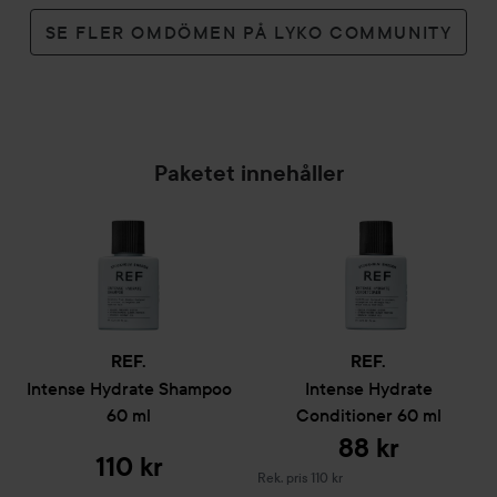
SE FLER OMDÖMEN PÅ LYKO COMMUNITY
Paketet innehåller
REF.
REF.
Intense Hydrate
Shampoo
Intense Hydrate
60 ml
Conditioner
60 ml
88 kr
110 kr
Rekommenderat pris 110 kr
Rek. pris 110 kr