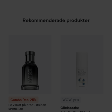
Rekommenderade produkter
WOW-pris
Clinisoothe
Skin Pur
Combo Deal 25%
Hugo Boss
Boss Bottled Beyond E
SPONSRAD
Combo Deal 25%
WOW-pris
Se villkor på produktsidan
Clinisoothe
SPONSRAD