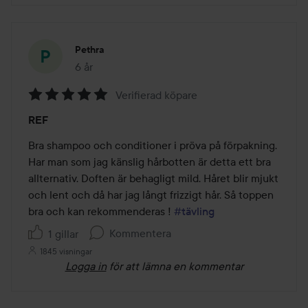
Pethra
6 år
Inlägget skapades 6 år
Verifierad köpare
Betyg:
REF
5
av
Bra shampoo och conditioner i pröva på förpakning. 
5
Har man som jag känslig hårbotten är detta ett bra 
allternativ. Doften är behagligt mild. Håret blir mjukt 
och lent och då har jag långt frizzigt hår. Så toppen 
bra och kan rekommenderas ! 
#tävling
Kommentera
1 gillar
1845 visningar
Logga in
för att lämna en kommentar