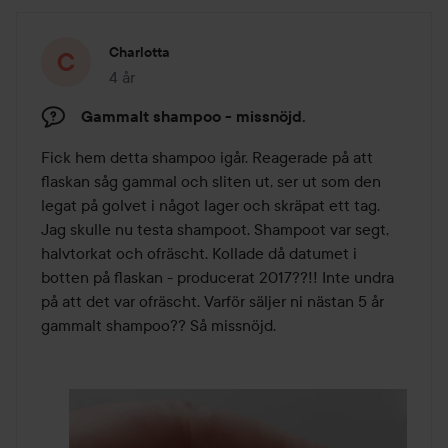
Charlotta
4 år
Inlägget skapades 4 år
Gammalt shampoo - missnöjd.
Fick hem detta shampoo igår. Reagerade på att 
flaskan såg gammal och sliten ut, ser ut som den 
legat på golvet i något lager och skräpat ett tag. 
Jag skulle nu testa shampoot. Shampoot var segt, 
halvtorkat och ofräscht. Kollade då datumet i 
botten på flaskan - producerat 2017??!! Inte undra 
på att det var ofräscht. Varför säljer ni nästan 5 år 
gammalt shampoo?? Så missnöjd.