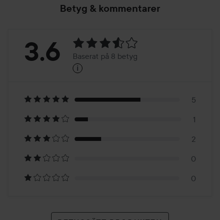
Betyg & kommentarer
Betyg:
3.6
Baserat på 8 betyg
i
3.6
Baserat
på
5
1
8
2
betyg
0
0