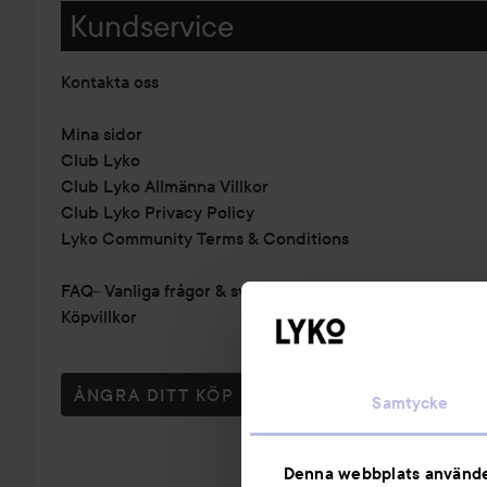
Kundservice
Kontakta oss
Mina sidor
Club Lyko
Club Lyko Allmänna Villkor
Club Lyko Privacy Policy
Lyko Community Terms & Conditions
FAQ- Vanliga frågor & svar
Köpvillkor
ÅNGRA DITT KÖP
Samtycke
Denna webbplats använde