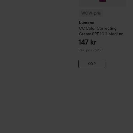
WOW-pris
Lumene
CC
Color Correcting
Cream SPF20
2 Medium
147 kr
Rekommenderat pris 259 kr
Rek. pris 259 kr
KÖP