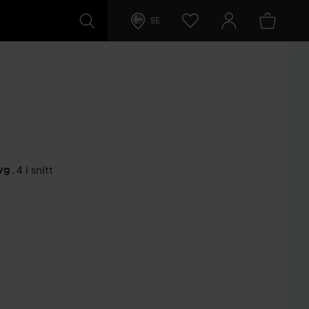
SE
yg
,
4 i snitt
arer