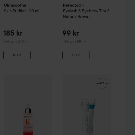
Clinisoothe
RefectoCil
Skin Purifier
100 ml
Eyelash & Eyebrow Tint
3
Natural Brown
185 kr
99 kr
Rekommenderat pris 279 kr
Rekommenderat pris 140 kr
Rek. pris 279 kr
Rek. pris 140 kr
KÖP
KÖP
147 kr
r Correcting Cream SPF20
WOW-pris
Kérastase
Genesis
2 Medium
WOW-pris
Serum Anti-Chute Fortifiant Scal
La Roche-Posay
Balm B
Rekommenderat pris 259 kr