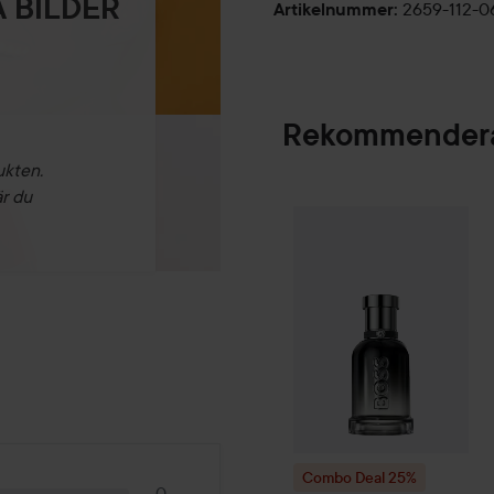
 BILDER
2659-112-
Artikelnummer
:
Rekommendera
ukten.
är du
Combo Deal 25%
SPONSRAD
Combo Deal 25%
0