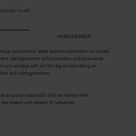
nns inte i butik
INGREDIENSER
ing i pulverform. Varje portion innehåller en utvald
 samt näringsämnen och innehåller också levande
t och smidigt sätt att få i dig en blandning av
 fibrer och näringsämnen.
or) av pulver med 400-600 ml vatten eller
 din shaker och skaka i 15 sekunder.