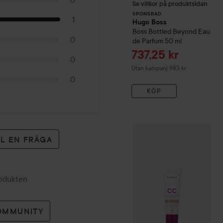
Se villkor på produktsidan
SPONSRAD
1
Hugo Boss
Boss Bottled Beyond Eau
0
de Parfum
50 ml
Reapris
737,25 kr
0
Utan kampanj 983 kr
0
KÖP
WOW-pris
Lumene
CC
Colo
LL EN FRÅGA
rodukten
OMMUNITY