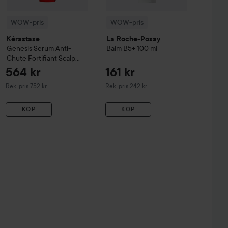
WOW-pris
WOW-pris
Kérastase
La Roche-Posay
Genesis
Serum Anti-
Balm B5+
100 ml
Chute Fortifiant Scalp
Serum
90 ml
564 kr
161 kr
Rekommenderat pris 752 kr
Rekommenderat pris 242 kr
Rek. pris 752 kr
Rek. pris 242 kr
KÖP
KÖP