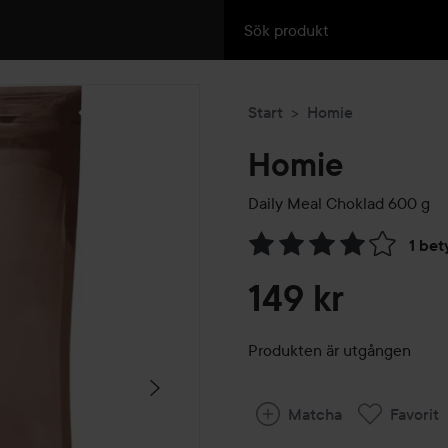
Start
Homie
Homie
Daily Meal Choklad
600 g
1 bet
Hoppa till Betyg & komment
149 kr
Produkten är utgången
Matcha
Favorit