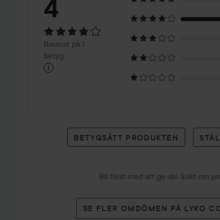
Betyg:
4
4
Baserat
Baserat på 1
på
betyg
i
1
betyg
BETYGSÄTT PRODUKTEN
STÄ
Bli först med att ge din åsikt om p
SE FLER OMDÖMEN PÅ LYKO C