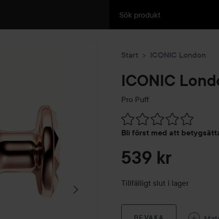
Start
ICONIC London
ICONIC Lond
Pro Puff
Hoppa till Betyg & komment
Bli först med att betygsät
539 kr
Tillfälligt slut i lager
Mat
BEVAKA