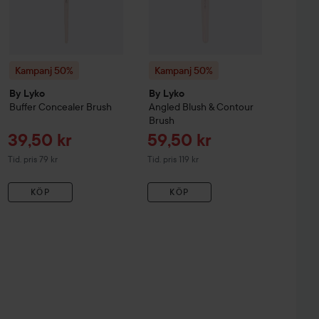
Kampanj 50%
Kampanj 50%
By Lyko
By Lyko
Buffer Concealer Brush
Angled Blush & Contour
Brush
Reapris
Reapris
39,50 kr
59,50 kr
Tidigare pris 79 kr
Tidigare pris 119 kr
Tid. pris 79 kr
Tid. pris 119 kr
KÖP
KÖP