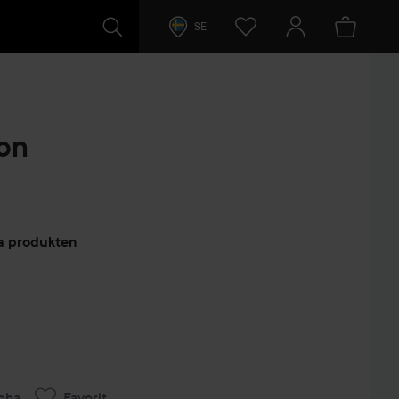
SE
on
arer
ta produkten
cha
Favorit