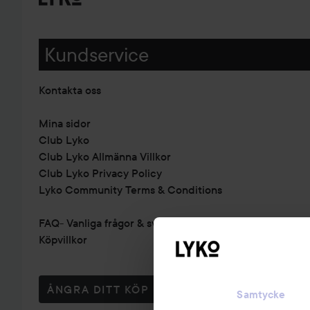
Kundservice
Kontakta oss
Mina sidor
Club Lyko
Club Lyko Allmänna Villkor
Club Lyko Privacy Policy
Lyko Community Terms & Conditions
FAQ- Vanliga frågor & svar
Köpvillkor
ÅNGRA DITT KÖP
Samtycke