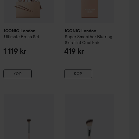
ICONIC London
ICONIC London
Ultimate Brush Set
Super Smoother Blurring
Skin Tint
Cool Fair
1 119 kr
419 kr
KÖP
KÖP
Reapris
an Tanning Mist Original
75 ml
39,50 kr
369 kr
Kampanj 50%
By Lyko
Buffer Concealer Brush
Kampanj 50%
By Lyko
Angled Blush
Tidigare pris 79 kr