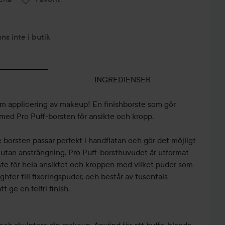
nns inte i butik
INGREDIENSER
om applicering av makeup! En finishborste som gör
w med Pro Puff-borsten för ansikte och kropp.
borsten passar perfekt i handflatan och gör det möjligt
tå utan ansträngning. Pro Puff-borsthuvudet är utformat
ste för hela ansiktet och kroppen med vilket puder som
ighter till fixeringspuder, och består av tusentals
 ge en felfri finish.