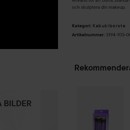
Använd för att buffa, blanda
och skulptera din makeup.
Kabukiborste
Kategori
:
3194-103-
Artikelnummer
:
Rekommendera
Gleeze
Squad Mak
SPONSRAD
 BILDER