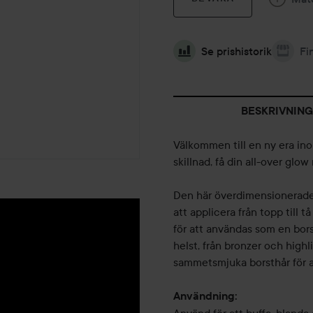
Se prishistorik
Fi
BESKRIVNING
Välkommen till en ny era in
skillnad, få din all-over glo
Den här överdimensionerade 
att applicera från topp till 
för att användas som en bor
helst, från bronzer och highl
sammetsmjuka borsthår för att
Användning: