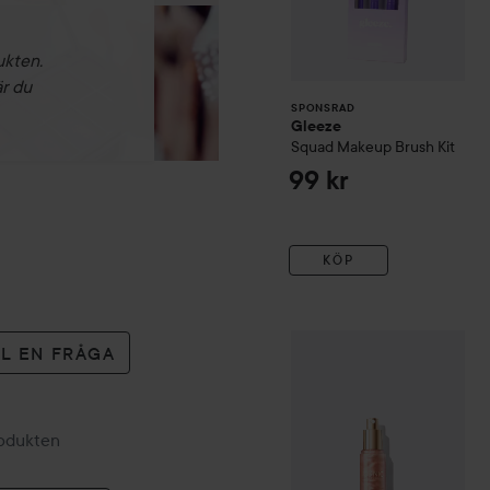
ukten.
är du
SPONSRAD
Gleeze
Squad Makeup Brush Kit
99 kr
KÖP
ICONIC London
Prep-Set-T
LL EN FRÅGA
rodukten