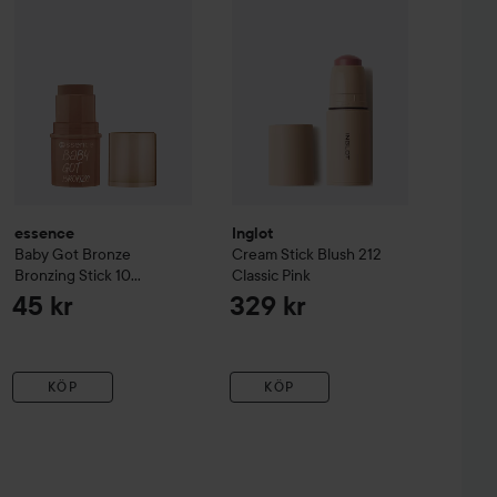
essence
Inglot
Baby Got Bronze
Cream Stick Blush
212
Bronzing Stick
10
Classic Pink
Cinnamon Spice
45 kr
329 kr
KÖP
KÖP