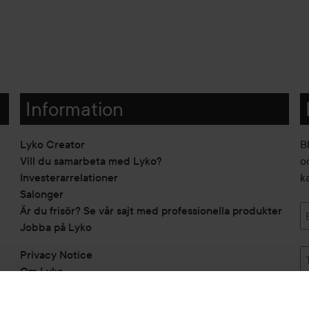
Information
Lyko Creator
B
Vill du samarbeta med Lyko?
o
Investerarrelationer
k
Salonger
Är du frisör? Se vår sajt med professionella produkter
Jobba på Lyko
Privacy Notice
Om Lyko
Tillgänglighetsredogörelse