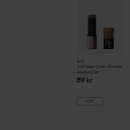
e.l.f.
Soft Glam Cream Bronzer
Medium/Tan
89 kr
KÖP