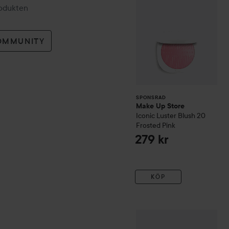
rodukten
OMMUNITY
SPONSRAD
Make Up Store
Iconic Luster Blush
20
Frosted Pink
279 kr
KÖP
e.l.f.
Soft Glam Cream Bron