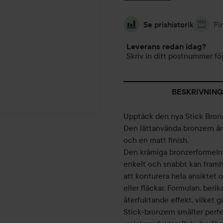
Se prishistorik
Fi
Leverans redan idag?
Skriv in ditt postnummer för
BESKRIVNING
Upptäck den nya Stick Bron
Den lättanvända bronzern är 
och en matt finish.
Den krämiga bronzerformeln,
enkelt och snabbt kan framhä
att konturera hela ansiktet 
eller fläckar. Formulan, ber
återfuktande effekt, vilket g
Stick-bronzern smälter per