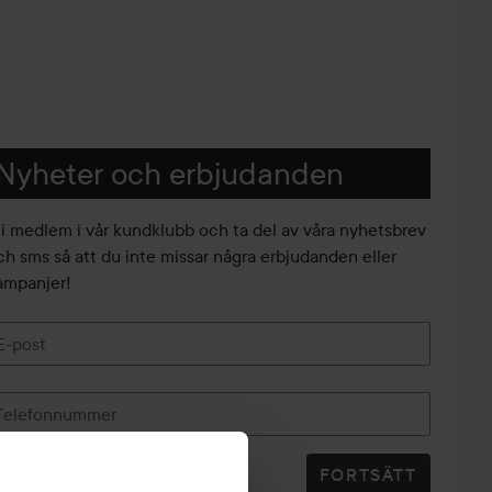
Nyheter och erbjudanden
li medlem i vår kundklubb och ta del av våra nyhetsbrev
ch sms så att du inte missar några erbjudanden eller
ampanjer!
E-post
Telefonnummer
FORTSÄTT