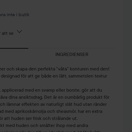
nns inte i butik
 att se
INGREDIENSER
zer och skapa den perfekta "våta" konturen med den!
designad för att ge både en lätt, sammetslen textur
 applicerad med en svamp eller borste, gör att du
va dina ansiktsdrag. Det är en oumbärlig produkt för
och lämnar effekten av naturligt slät hud utan ränder
ikad med aprikoskärnolja och sheasmör, har en extra
ör att huden ser frisk och strålande ut.
fekt med huden och smälter ihop med andra