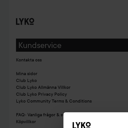
Kundservice
Kontakta oss
Mina sidor
Club Lyko
Club Lyko Allmänna Villkor
Club Lyko Privacy Policy
Lyko Community Terms & Conditions
FAQ- Vanliga frågor & svar
Köpvillkor