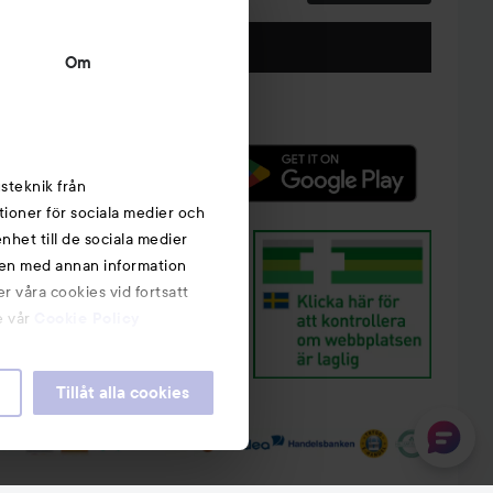
Följ oss
Om
steknik från
tioner för sociala medier och
nhet till de sociala medier
nen med annan information
r våra cookies vid fortsatt
e vår
Cookie Policy
Tillåt alla cookies