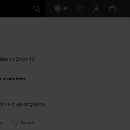
SE
Biscuit Brown 13
arer
ta produkten
r, kan skickas omgående
a
Favorit