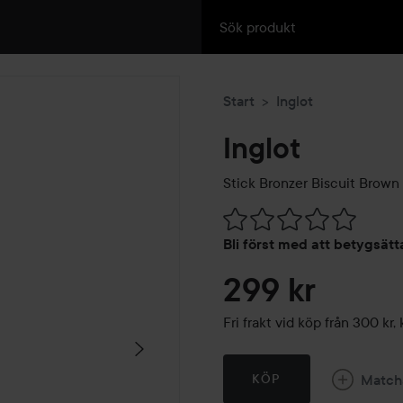
Start
Inglot
Inglot
Stick Bronzer Biscuit Brown
Hoppa till Betyg & komment
Bli först med att betygsät
299 kr
Fri frakt vid köp från 300 k
Match
KÖP