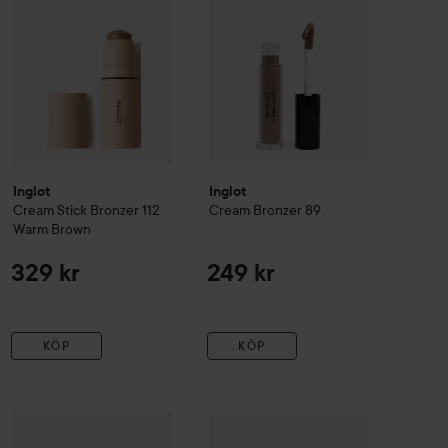
Inglot
Inglot
Cream Stick Bronzer
112
Cream Bronzer
89
Warm Brown
329 kr
249 kr
KÖP
KÖP
zer
essence
Medium/Tan
Baby Got Bronze Bronzing Stick
Inglot
Cream Stick Blush
10 Cinnamon Spice
212 Classi
89 kr
45