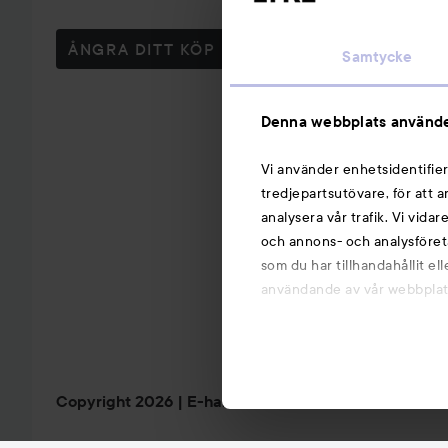
ÅNGRA DITT KÖP
Samtycke
Denna webbplats använde
Vi använder enhetsidentifier
tredjepartsutövare, för att 
analysera vår trafik. Vi vida
och annons- och analysföret
som du har tillhandahållit el
användande av vår webbplats.
Copyright 2026
E-handel av Avensia