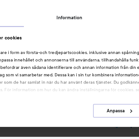
Topplista
Rabattkoder
Information
Michael Edwards Fragrances of the World
Cookie Consent
r cookies
Privacy Notice for Suppliers and other Business
Partners
are i form av första-och tredjepartscookies, inklusive annan spårning
anpassa innehållet och annonserna till användarna, tillhandahålla funk
Du kanske också gillar
rebefordrar även sådana identifierare och annan information från din e
ag som vi samarbetar med. Dessa kan i sin tur kombinera informatio
ler som de har samlat in när du har använt deras tjänster. Du godkänne
Smink
 För information om hur du kan ändra inställningarna för cookies, s
Hårnålar
Hårsnoddar
Anpassa