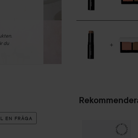
- perfekt för resor
Vårdingredienser:
- Aprikoskärnolja
- Sheasmör
ukten.
är du
Användning:
9 g
Rekommendera
LL EN FRÅGA
Make Up Store
Ico
SPONSRAD