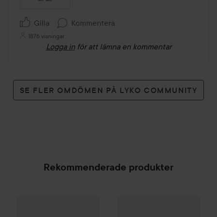
Gilla
Kommentera
1876 visningar
Logga in
för att lämna en kommentar
SE FLER OMDÖMEN PÅ LYKO COMMUNITY
Rekommenderade produkter
WOW-pris
Lumene
CC
Color C
Combo Deal 25%
Hugo Boss
Boss Bottled Beyond E
SPONSRAD