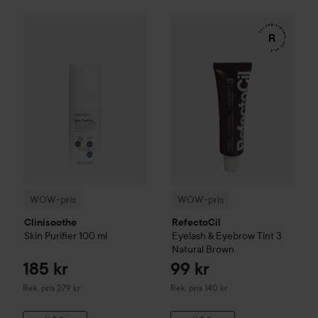
185 kr
WOW-pris
Clinisoothe
Skin Purifier
WOW-pris
100 ml
RefectoCil
Eyelash 
Rekommenderat pris 279 kr
WOW-pris
WOW-pris
Clinisoothe
RefectoCil
Skin Purifier
100 ml
Eyelash & Eyebrow Tint
3
Natural Brown
185 kr
99 kr
Rekommenderat pris 279 kr
Rekommenderat pris 140 kr
Rek. pris 279 kr
Rek. pris 140 kr