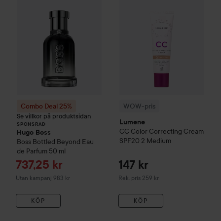
Combo Deal 25%
WOW-pris
Se villkor på produktsidan
Lumene
SPONSRAD
CC
Color Correcting Cream
Hugo Boss
SPF20
2 Medium
Boss Bottled Beyond Eau
de Parfum
50 ml
Reapris
737,25 kr
147 kr
Rekommenderat pris 259 kr
Utan kampanj 983 kr
Rek. pris 259 kr
KÖP
KÖP