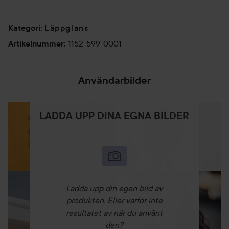
Mandelolja: Fuktgivande, regenererande.
Shea smör: Fuktgivande, konditionering, lugnande.
Läppglans
Kategori
:
Vitamin E: Anti-oxidant.
InstaplumpTM: Mix av ingredienser för en lip-plumping
1152-599-0001
Artikelnummer
:
effekt (ingefärsrotolja, sojabönolja, chilli).
Användarbilder
Oparfymerat. Kliniskt testat.
3 g
LADDA UPP DINA EGNA BILDER
Ladda upp din egen bild av
produkten. Eller varför inte
resultatet av när du använt
den?