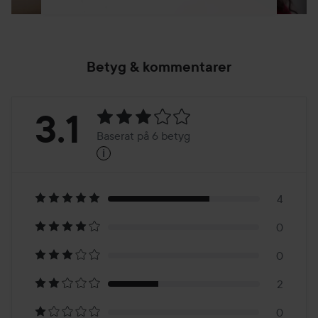
Betyg & kommentarer
Betyg:
3.1
Baserat på 6 betyg
i
3.1
Baserat
på
4
0
6
0
betyg
2
0