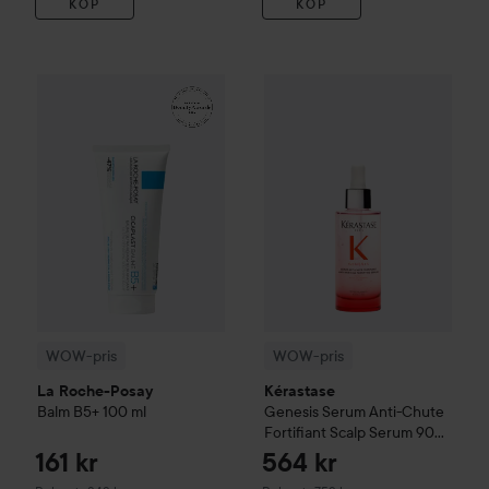
KÖP
KÖP
161 kr
WOW-pris
La Roche-Posay
Balm B5+
WOW-pris
100 ml
Kérastase
Genesis
S
Rekommenderat pris 242 kr
WOW-pris
WOW-pris
La Roche-Posay
Kérastase
Balm B5+
100 ml
Genesis
Serum Anti-Chute
Fortifiant Scalp Serum
90
ml
161 kr
564 kr