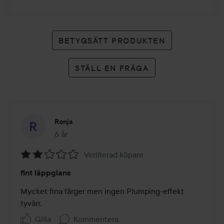
BETYGSÄTT PRODUKTEN
STÄLL EN FRÅGA
Ronja
6 år
Inlägget skapades 6 år
Verifierad köpare
Betyg:
fint läppglans
2
av
Mycket fina färger men ingen Plumping-effekt 
5
tyvärr.
Gilla
Kommentera