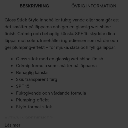
ÖVRIG INFORMATION
BESKRIVNING
Gloss Stick Stylo innehåller fuktgivande oljor som gör att
det smälter på läpparna och ger en glansig wet shine-
finish. Crèmig och behaglig känsla. SPF 15 skyddar dina
läppar mot solen. Innehåller ingredienser som vårdar och
ger plumping-effekt – för mjuka, släta och fylliga läppar.
Gloss stick med en glansig wet shine-finish
Crèmig formula som smälter på läpparna
Behaglig känsla
Skir, transparent färg
SPF 15
Fuktgivande och vårdande formula
Plumping-effekt
Stylo-format stick
AKTIVA INGREDIENSER:
Jojobaolja: Fuktgivande, lugnande och mjukgörande.
Läs mer