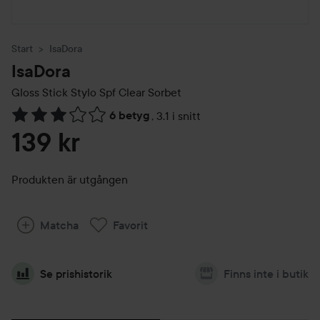
Start
IsaDora
IsaDora
Gloss Stick Stylo Spf
Clear Sorbet
6 betyg
,
3.1 i snitt
Hoppa till Betyg & kommentarer
139 kr
Produkten är utgången
Matcha
Favorit
Se prishistorik
Finns inte i butik