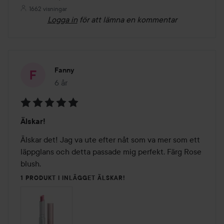
1662 visningar
Logga in
för att lämna en kommentar
Fanny
6 år
Inlägget skapades 6 år
Betyg:
Älskar!
5
av
Älskar det! Jag va ute efter nåt som va mer som ett 
5
läppglans och detta passade mig perfekt. Färg Rose 
blush.
1 PRODUKT I INLÄGGET ÄLSKAR!