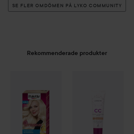
SE FLER OMDÖMEN PÅ LYKO COMMUNITY
Rekommenderade produkter
Palette
Intensive Creme Coloration
L9-0 Platinum 
WOW-pris
Lumene
CC
Color C
SPONSRAD