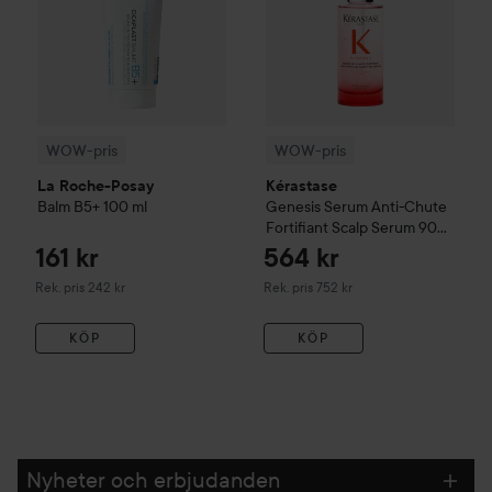
WOW-pris
WOW-pris
La Roche-Posay
Kérastase
Balm B5+
100 ml
Genesis
Serum Anti-Chute
Fortifiant Scalp Serum
90
ml
161 kr
564 kr
Rekommenderat pris 242 kr
Rekommenderat pris 752 kr
Rek. pris 242 kr
Rek. pris 752 kr
KÖP
KÖP
Nyheter och erbjudanden