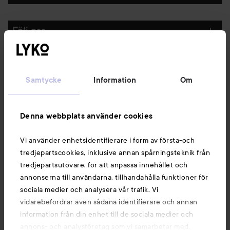
Följ oss
Kundservice
Samtycke
Information
Om
Information
Denna webbplats använder cookies
Du kanske också gillar
Vi använder enhetsidentifierare i form av första-och
tredjepartscookies, inklusive annan spårningsteknik från
tredjepartsutövare, för att anpassa innehållet och
annonserna till användarna, tillhandahålla funktioner för
sociala medier och analysera vår trafik. Vi
vidarebefordrar även sådana identifierare och annan
information från din enhet till de sociala medier och
annons- och analysföretag som vi samarbetar med.