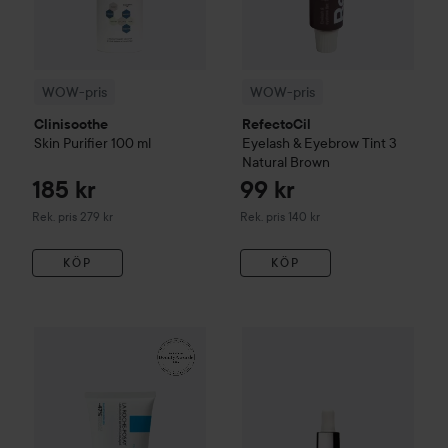
WOW-pris
WOW-pris
Clinisoothe
RefectoCil
Skin Purifier
100 ml
Eyelash & Eyebrow Tint
3
Natural Brown
185 kr
99 kr
Rekommenderat pris 279 kr
Rekommenderat pris 140 kr
Rek. pris 279 kr
Rek. pris 140 kr
KÖP
KÖP
161 kr
WOW-pris
La Roche-Posay
Balm B5+
WOW-pris
100 ml
Kérastase
Genesis
S
Rekommenderat pris 242 kr