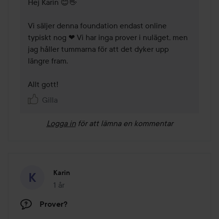
Hej Karin 😊👋

Vi säljer denna foundation endast online 
typiskt nog ❤ Vi har inga prover i nuläget, men 
jag håller tummarna för att det dyker upp 
längre fram. 

Allt gott! 
Gilla
Logga in
för att lämna en kommentar
Karin
1 år
Inlägget skapades 1 år
Prover?