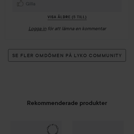
Gilla
VISA ÄLDRE (5 TILL)
Logga in
för att lämna en kommentar
SE FLER OMDÖMEN PÅ LYKO COMMUNITY
Rekommenderade produkter
Make Up Store
Cover All Mix
The Original
179 kr
Lumene
Invisible Illumination
SPONSRAD