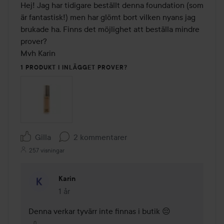
Hej! Jag har tidigare beställt denna foundation (som 
är fantastisk!) men har glömt bort vilken nyans jag 
brukade ha. Finns det möjlighet att beställa mindre 
prover? 

Mvh Karin
1 PRODUKT I INLÄGGET PROVER?
Gilla
2 kommentarer
257 visningar
Karin
1 år
Kommentaren lades 1 år
Denna verkar tyvärr inte finnas i butik 😔