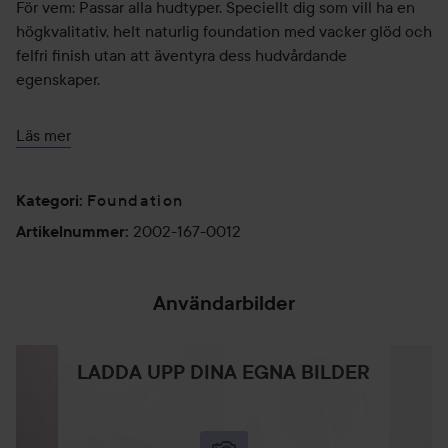
För vem: Passar alla hudtyper. Speciellt dig som vill ha en
högkvalitativ, helt naturlig foundation med vacker glöd och
felfri finish utan att äventyra dess hudvårdande
egenskaper.
Fördelar
Läs mer
Unik serumteknologi som bekämpar hudens tecken på
åldrande. Produkten innehåller en effektiv resveratrol-
förening från druvkärnor som förebygger hudens åldrande.
Foundation
Kategori
:
Ger ett medeltäckande slutresultat
2002-167-0012
Artikelnummer
:
Minskar synliga linjer och rynkor. Produkten har en härligt
lätt och luftig formula som känns bekväm på huden. Den
lätta konsistensen lägger sig inte i fina linjer och rynkor.
Användarbilder
Antioxidanter från C- och E-vitamin skyddar huden mot
förtidigt åldrande.
LADDA UPP DINA EGNA BILDER
Användning:
Applicera Flawless Serum Foundation med hjälp av
fingrarna eller med Juice Beauty's foundationborste efter