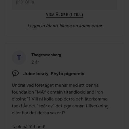
Gilla
VISA ÄLDRE (1 TILL)
Logga in
för att lämna en kommentar
Thegeswenberg
2 år
Inlägget skapades 2 år
Juice beaty, Phyto pigments
Undrar vad företaget menar med att denna 
foundation "MAY contain titandioxid and iron 
dioxine"? Vill ni kolla upp detta och återkomma 
tack! Är det "spår av" det pga annan tillverkning, 
eller har det dessa saker i?

Tack på förhand!
