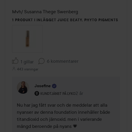
Mvh/ Susanna Thege Swenberg
1 PRODUKT I INLÄGGET JUICE BEATY, PHYTO PIGMENTS
6 kommentarer
1 gillar
443 visningar
Josefine
Användarens roll: Kundtjänst på Lyko.
2 år
Kommentaren lades 2 år
KUNDTJÄNST PÅ LYKO
Nu har jag fått svar och de meddelar att alla 
nyanser av denna foundation innehåller både 
titandioxid och järnoxid, men i varierande 
mängd beroende på nyans 💗 