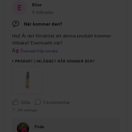
Elise
9 månader
Inlägget skapades 9 månader
När kommer den?
Hej! Är det förväntat att denna produkt kommer 
tillbaka? Eventuellt när?
Översatt från norska
1 PRODUKT I INLÄGGET NÄR KOMMER DEN?
Gilla
1 kommentar
314 visningar
Frida