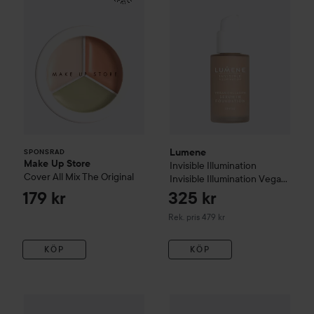
Lumene
SPONSRAD
Make Up Store
Invisible Illumination
Cover All Mix
The Original
Invisible Illumination Vegan
Collagen Serum in
179 kr
325 kr
Foundation SPF30
No.2
Rekommenderat pris 479 kr
Rek. pris 479 kr
KÖP
KÖP
essence
Silky Blur Hydrating Longwear Foundation
110
75 kr
Revolution Beauty London
Sk