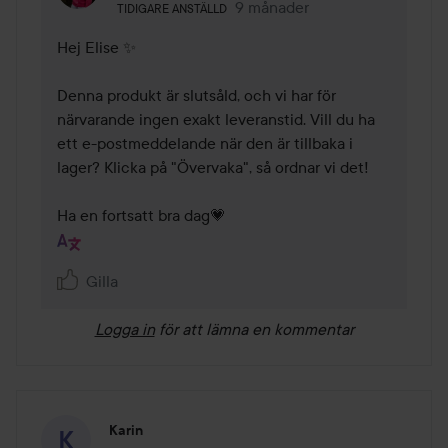
Användarens roll: Tidigare anställd.
9 månader
Kommentaren lades 9 månade
TIDIGARE ANSTÄLLD
Hej Elise ✨

Denna produkt är slutsåld, och vi har för 
närvarande ingen exakt leveranstid. Vill du ha 
ett e-postmeddelande när den är tillbaka i 
lager? Klicka på "Övervaka", så ordnar vi det!

Ha en fortsatt bra dag💗
Gilla
Logga in
för att lämna en kommentar
Karin