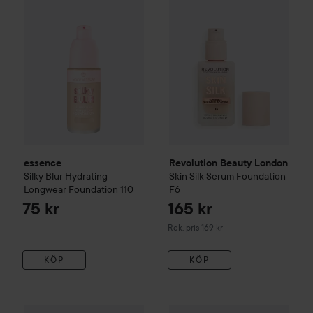
essence
Revolution Beauty London
Silky Blur Hydrating
Skin Silk Serum Foundation
Longwear Foundation
110
F6
75 kr
165 kr
Rekommenderat pris 169 kr
Rek. pris 169 kr
KÖP
KÖP
Unleashia
Satin Wear Healthy
545 kr