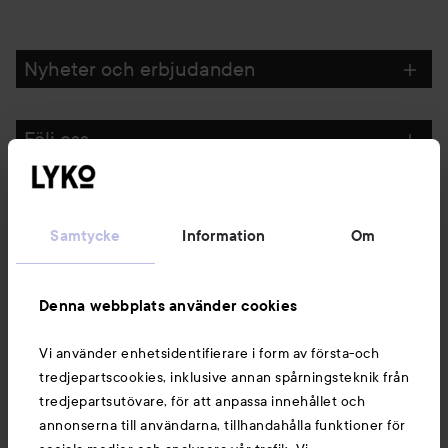
Nyheter och erbjudanden
Följ oss
Kundservice
Samtycke
Information
Om
Information
Denna webbplats använder cookies
Du kanske också gillar
Vi använder enhetsidentifierare i form av första-och
tredjepartscookies, inklusive annan spårningsteknik från
tredjepartsutövare, för att anpassa innehållet och
annonserna till användarna, tillhandahålla funktioner för