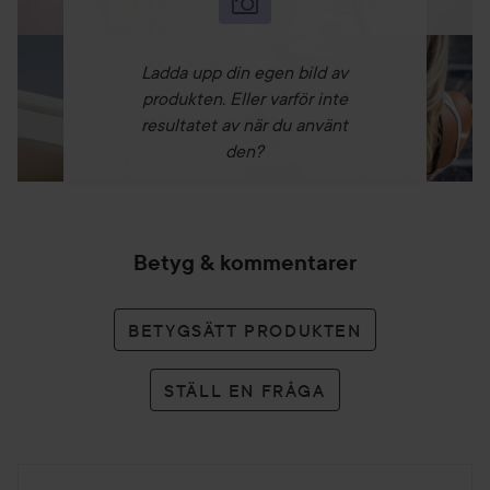
din dagliga Juice Beauty hudvård. Applicera produkten på
pannan, området kring näsan, kinderna och hakan. Börja
från mitten av ansiktet och jobba dig utåt mot sidorna för
Ladda upp din egen bild av
ett jämnt och fint resultat. Skakas före användning.
produkten. Eller varför inte
resultatet av när du använt
den?
Betyg & kommentarer
BETYGSÄTT PRODUKTEN
STÄLL EN FRÅGA