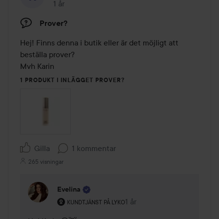
1 år
Inlägget skapades 1 år
Prover?
Hej! Finns denna i butik eller är det möjligt att 
beställa prover?

Mvh Karin
1 PRODUKT I INLÄGGET PROVER?
Gilla
1 kommentar
265 visningar
Evelina
Användarens roll: Kundtjänst på Lyko.
1 år
Kommentaren lades 1 år
KUNDTJÄNST PÅ LYKO