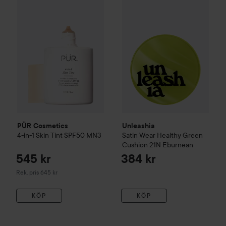
PÜR Cosmetics
4-in-1 Skin Tint SPF50
MN3
Rekommenderat pris 645 kr
PÜR Cosmetics
Unleashia
4-in-1 Skin Tint SPF50
MN3
Satin Wear Healthy Green
Cushion
21N Eburnean
545 kr
384 kr
Rekommenderat pris 645 kr
Rek. pris 645 kr
KÖP
KÖP