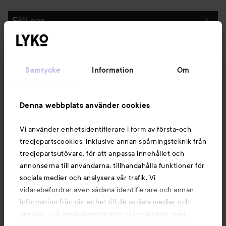
Följ oss
Kundservice
Samtycke
Information
Om
Information
Denna webbplats använder cookies
Du kanske också gillar
Vi använder enhetsidentifierare i form av första-och
tredjepartscookies, inklusive annan spårningsteknik från
tredjepartsutövare, för att anpassa innehållet och
annonserna till användarna, tillhandahålla funktioner för
sociala medier och analysera vår trafik. Vi
vidarebefordrar även sådana identifierare och annan
information från din enhet till de sociala medier och
annons- och analysföretag som vi samarbetar med.