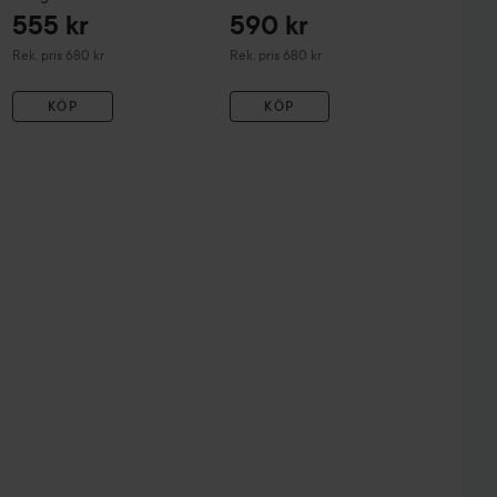
315C
Beige Porcelaine
555 kr
590 kr
Rekommenderat pris 680 kr
Rekommenderat pris 680 kr
Rek. pris 680 kr
Rek. pris 680 kr
KÖP
KÖP