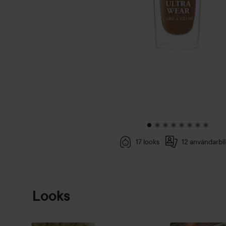
17 looks
12 användarbi
HOPPA TILL PRODUKTINFORMATION
Looks
LÖRDAG
MED
LANCOME