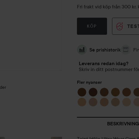
Fri frakt vid köp från 300 k
TES
KÖP
Se prishistorik
Fi
Leverans redan idag?
Skriv in ditt postnummer för
Fler nyanser
lder
BESKRIVNING
FAVORITER
GOLDEN
🤍
SHIMMER 💛
Teint Idôle Ultra Wear Care