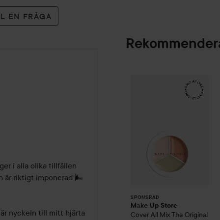
LL EN FRÅGA
Rekommendera
Make Up Store
Cov
SPONSRAD
i alla olika tillfällen 
h är riktigt imponerad 🌬
SPONSRAD
Make Up Store
 nyckeln till mitt hjärta 
Cover All Mix
The Original