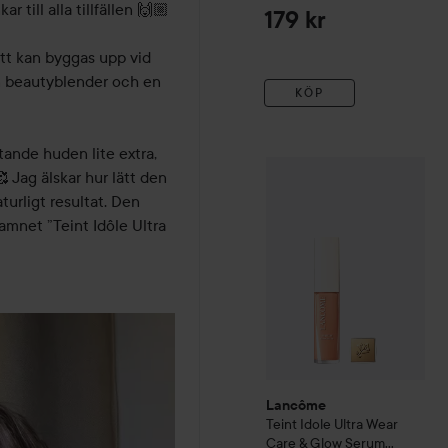
till alla tillfällen 🙌🏼

179 kr
t kan byggas upp vid 
n beautyblender och en 
KÖP
ande huden lite extra, 
Lancôme
Teint Idole Ultra
 Jag älskar hur lätt den 
turligt resultat. Den 
amnet ”Teint Idôle Ultra 
Lancôme
Teint Idole Ultra Wear
Care & Glow Serum