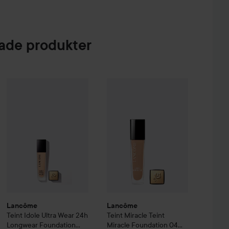
de produkter
er All Mix
The Original
179 kr
Lancôme
Teint Idole Ultra Wear
Lancôme
24h Longwear Foundation
Teint Miracle
Teint Mirac
120
Lancôme
Lancôme
Teint Idole Ultra Wear
24h
Teint Miracle
Teint
Longwear Foundation
Miracle Foundation
04