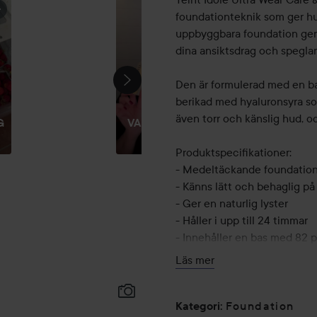
foundationteknik som ger hud
uppbyggbara foundation ger e
dina ansiktsdrag och speglar 
Den är formulerad med en b
berikad med hyaluronsyra so
även torr och känslig hud, oc
G
VARDAGSLOOK
💄
Produktspecifikationer:
- Medeltäckande foundation 
- Känns lätt och behaglig p
- Ger en naturlig lyster
- Håller i upp till 24 timmar
- Innehåller en bas med 82
- Passar även för känslig hud
Läs mer
Användning:
Foundation
Steg 1. Förbered huden: App
Kategori
: