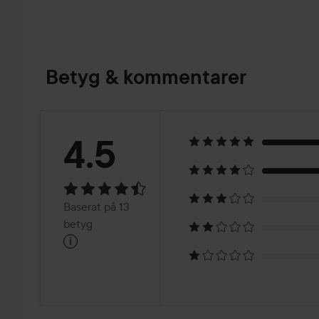
Betyg & kommentarer
Betyg:
4.5
4.5
Baserat
Baserat på 13
på
betyg
i
13