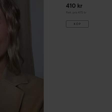
Concealer
220C
410 kr
Rekommenderat pris 475 kr
Rek. pris 475 kr
KÖP