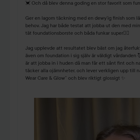
💓 Och då blev denna goding en stor favorit som funkar 
Ger en lagom täckning med en dewy’ig finish som lät
behov. Jag har både testat att jobba ut den med mi
tät foundationsborste och båda funkar super👍🏽 

Jag upplevde att resultatet blev bäst om jag återfukt
även om foundation i sig själv är väldigt vårdanden 🥰
är att jobba in i huden då man får ett sånt fint och na
täcker alla ojämnheter, och lever verkligen upp till n
Wear Care & Glow” och blev riktigt glossigt ✨