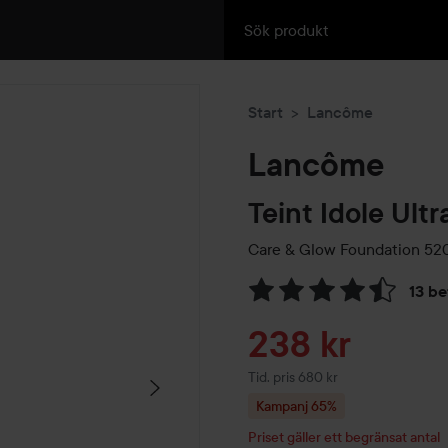
Start
Lancôme
Lancôme
Teint Idole Ult
Care & Glow Foundation
52
13 b
Hoppa till Betyg & komment
Reapris
238 kr
Tidigare pris 680 kr
Tid. pris 680 kr
Kampanj 65%
Priset gäller ett begränsat antal