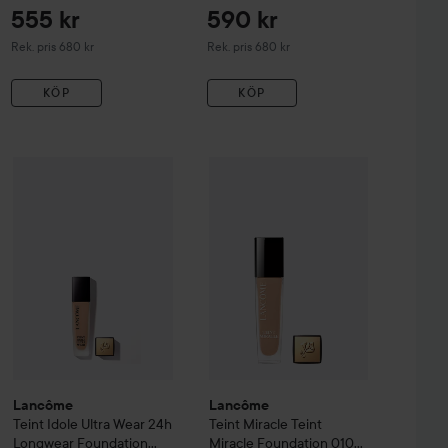
120N
Beige Nature
555 kr
590 kr
Rekommenderat pris 680 kr
Rekommenderat pris 680 kr
Rek. pris 680 kr
Rek. pris 680 kr
KÖP
KÖP
410 kr
 Wear
Lancôme
Care & Glow Serum Concealer
Teint Idole Ultra Wear
Lancôme
24h Longwear Foundation
220C
Teint Miracle
Teint Mirac
315
Rekommenderat pris 475 kr
Lancôme
Lancôme
Teint Idole Ultra Wear
24h
Teint Miracle
Teint
Longwear Foundation
Miracle Foundation
010