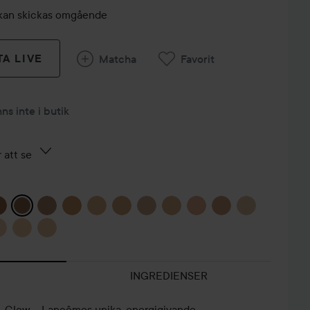
r, kan skickas omgående
TA LIVE
Matcha
Favorit
nns inte i butik
 att se
NYA TEINT
IDOLE
GÖR DIN
INGREDIENSER
GET READY
ULTRA
EGNA SKIN
WITH ME 🤍
WEAR...
TINT !
EV
 & Glow – Lancômes unika, energigivande