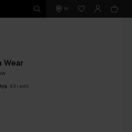
SE
ra Wear
0W
etyg
,
4.5 i snitt
arer