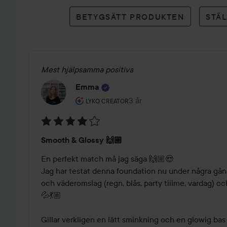
betyg
BETYGSÄTT PRODUKTEN
STÄ
Mest hjälpsamma positiva
Emma
Användarens roll: Lyko Creator.
3 år
Inlägget skapades 3 år
LYKO CREATOR
Betyg:
Smooth & Glossy 🙌🏼
4
av
En perfekt match må jag säga 🙌🏼😍

5
Jag har testat denna foundation nu under några gånger 
och väderomslag (regn, blås, party tiiime, vardag) oc
💦💃🏼

Gillar verkligen en lätt sminkning och en glowig bas är