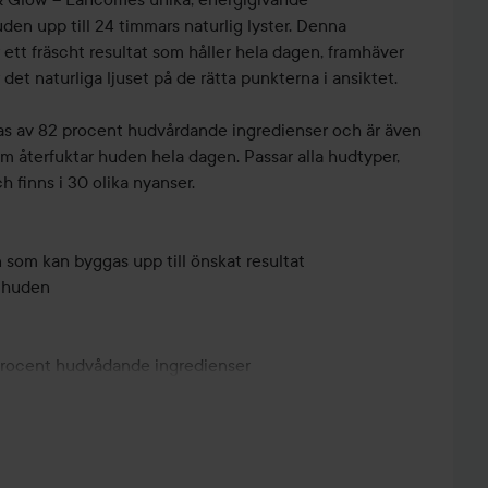
en upp till 24 timmars naturlig lyster. Denna
tt fräscht resultat som håller hela dagen, framhäver
det naturliga ljuset på de rätta punkterna i ansiktet.
as av 82 procent hudvårdande ingredienser och är även
m återfuktar huden hela dagen. Passar alla hudtyper,
h finns i 30 olika nyanser.
som kan byggas upp till önskat resultat
å huden
 procent hudvådande ingredienser
licera Génifique Ulimate Serum och massera uppåt för