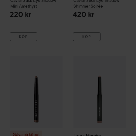
Caviar Stick Eye Shadow
Caviar Stick Eye Shadow
Mini
Amethyst
Shimmer
Soirée
220 kr
420 kr
KÖP
KÖP
Gåva på köpet
Bobbi Brown
Long-Wear Cream Shadow Stic
Laura Mercier
Caviar Stick E
Gåva på köpet
Laura Mercier