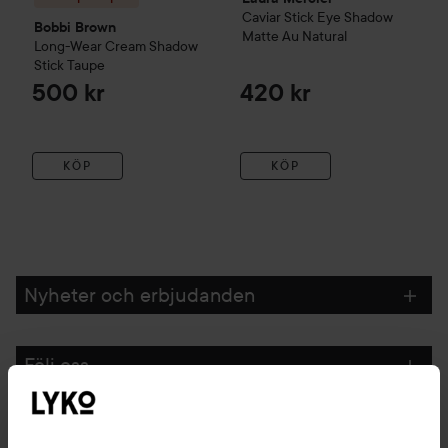
Caviar Stick Eye Shadow
Bobbi Brown
Matte
Au Natural
Long-Wear Cream Shadow
Stick
Taupe
500 kr
420 kr
KÖP
KÖP
Nyheter och erbjudanden
Följ oss
Kundservice