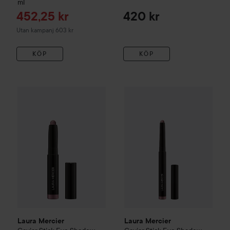
ml
Reapris
452,25 kr
420 kr
Utan kampanj 603 kr
KÖP
KÖP
Laura Mercier
Caviar Stick Eye Shadow Mini
Laura Mercier
Caviar Stick E
Amethyst
220 k
Laura Mercier
Laura Mercier