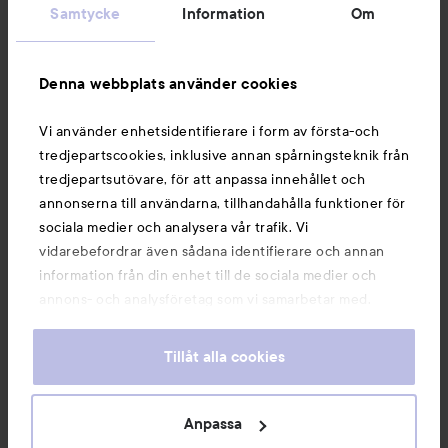
Samtycke
Information
Om
Information
Denna webbplats använder cookies
Du kanske också gillar
Vi använder enhetsidentifierare i form av första-och
tredjepartscookies, inklusive annan spårningsteknik från
tredjepartsutövare, för att anpassa innehållet och
annonserna till användarna, tillhandahålla funktioner för
sociala medier och analysera vår trafik. Vi
vidarebefordrar även sådana identifierare och annan
information från din enhet till de sociala medier och
annons- och analysföretag som vi samarbetar med.
Dessa kan i sin tur kombinera informationen med annan
information som du har tillhandahållit eller som de har
Tillåt alla cookies
samlat in när du har använt deras tjänster. Du godkänner
våra cookies vid fortsatt användande av vår webbplats.
Copyright 2026
För information om hur du kan ändra inställningarna för
Anpassa
E-handel av Avensia
cookies, se vår
Cookie Policy