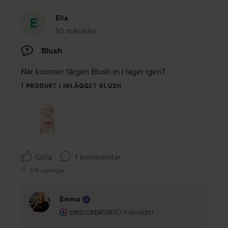
Ella
10 månader
Inlägget skapades 10 månader
Blush
När kommer färgen Blush in i lager igen?
1 PRODUKT I INLÄGGET BLUSH
Gilla
1 kommentar
374 visningar
Emma
Användarens roll: Lyko Creator.
10 månader
Kommentaren lades 10 månader
LYKO CREATOR