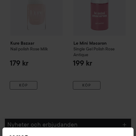
Kure Bazaar
Le Mini Macaron
Nail polish
Rose Milk
Single Gel Polish
Rose
Antique
179 kr
199 kr
KÖP
KÖP
Nyheter och erbjudanden