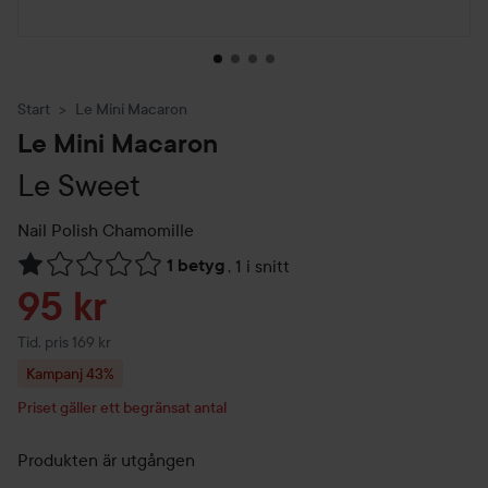
Start
Le Mini Macaron
Le Mini Macaron
Le Sweet
Nail Polish
Chamomille
1 betyg
,
1 i snitt
Hoppa till Betyg & kommentarer
Reapris
95 kr
Tidigare pris 169 kr
Tid. pris 169 kr
Kampanj 43%
Priset gäller ett begränsat antal
Produkten är utgången