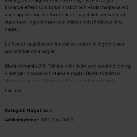
liknande effekt som torkar snabbt och vårdar naglarna vid
varje applicering. Le Sweet är ett nagellack berikat med
superfood-ingredienser som stärker och förbättrar dina
naglar.
Le Sweet-nagellacken innehåller kraftfulla ingredienser
som stärker dina naglar:
Biotin (Vitamin B7): Främjar celltillväxt och keratinbildning,
vilket ger friskare och starkare naglar. Biotin förbättrar
sköra naglar och förhindrar att de spricker och bryts.
Spenat: Fullpackad med viktiga vitaminer som A, C och K
Läs mer
samt mineraler som järn och magnesium som hjälper till att
stärka naglarna.
Avokado: En utmärkt källa till näringsämnen som
Nagellack
Kategori
:
magnesium, kalium och kalcium. Avokado är också rik på
2411-258-0029
Artikelnummer
:
folat (vitamin B9) som stödjer nageltillväxt.
Blåbär: Rika på antioxidanter som skyddar nagelceller från