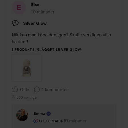
Else
10 månader
Inlägget skapades 10 månader
Silver Glow
När kan man köpa den igen? Skulle verkligen vilja 
ha den!!
1 PRODUKT I INLÄGGET SILVER GLOW
Gilla
1 kommentar
560 visningar
Emma
Användarens roll: Lyko Creator.
10 månader
Kommentaren lades 10 månader
LYKO CREATOR