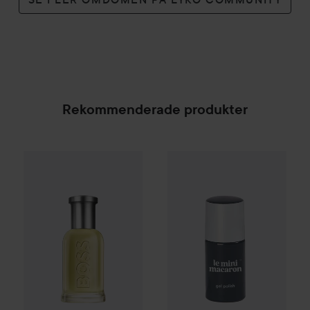
Rekommenderade produkter
Kampanj 60%
Le Mini Macaro
Combo Deal 25%
Hugo Boss
Eau de Toilette for Me
SPONSRAD