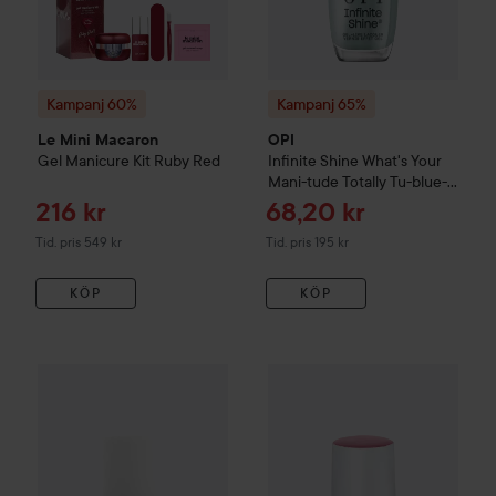
Kampanj 60%
Kampanj 65%
Le Mini Macaron
OPI
Gel Manicure Kit
Ruby Red
Infinite Shine
What's Your
Mani-tude
Totally Tu-blue-
ar
Reapris
Reapris
216 kr
68,20 kr
Tidigare pris 549 kr
Tidigare pris 195 kr
Tid. pris 549 kr
Tid. pris 195 kr
KÖP
KÖP
Kure Bazaar
Nail polish
Rose Milk
Le Mini Macaron
Single Gel P
179 kr