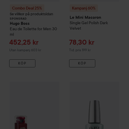
Combo Deal 25%
Kampanj 60%
Se villkor på produktsidan
Le Mini Macaron
SPONSRAD
Single Gel Polish
Dark
Hugo Boss
Velvet
Eau de Toilette for Men
30
ml
Reapris
Reapris
452,25 kr
78,30 kr
Tidigare pris 199 kr
Utan kampanj 603 kr
Tid. pris 199 kr
KÖP
KÖP
Re
21
Kampanj 60%
Le Mini Macaron
Kampanj 65%
Gel Manicure Kit
OPI
Infinite Shin
Ruby Red
Tidig