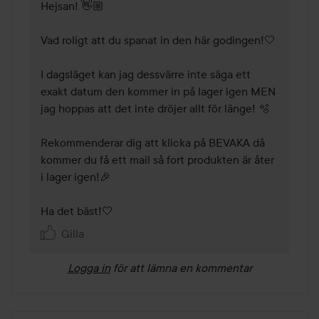
Hejsan! 👋🏼 

Vad roligt att du spanat in den här godingen!🤍 

I dagsläget kan jag dessvärre inte säga ett 
exakt datum den kommer in på lager igen MEN 
jag hoppas att det inte dröjer allt för länge! 🫧 

Rekommenderar dig att klicka på BEVAKA då 
kommer du få ett mail så fort produkten är åter 
i lager igen!🎉 

Ha det bäst!🤍 
Gilla
Logga in
för att lämna en kommentar