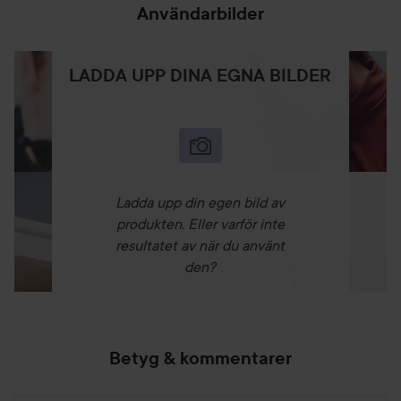
skador orsakade av fria radikaler. Blåbär innehåller också
Användarbilder
vitaminer som C, E, K och mangan.
Le Sweet är 85 % växtbaserat och en del av Le Mini
Macarons kollektion av lufttorkande nagellack som inte
LADDA UPP DINA EGNA BILDER
kräver lampa. Le Sweet-nagellacken är vackra,
snabbtorkande färger som vårdar dina naglar inifrån och ser
till att de inte bara ser fantastiska ut utan också får den
vård de behöver vid varje applicering.
Användning:
Ladda upp din egen bild av
Steg 1: Förbered naglarna
produkten. Eller varför inte
- Ta bort gammalt nagellack och skjut försiktigt tillbaka
resultatet av när du använt
nagelbanden.
den?
- Fila naglarna till önskad form.
TIPS: För ännu bättre hållbarhet kan du rengöra naglarna
med en mild nagelrengöring för att ta bort oljor eller andra
orenheter. Vi rekommenderar Le Mini Macarons Nail
Betyg & kommentarer
Cleanser Pads.