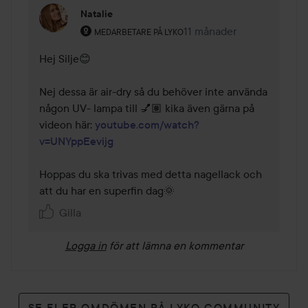
Natalie
Användarens roll: Medarbetare på Lyko.
11 månader
Kommentaren lades 11 må
MEDARBETARE PÅ LYKO
Hej Silje😊

Nej dessa är air-dry så du behöver inte använda 
någon UV- lampa till 💅🏽 kika även gärna på 
videon här: 
youtube.com/watch?
v=UNYppEevijg
Hoppas du ska trivas med detta nagellack och 
att du har en superfin dag🌞
Gilla
Logga in
för att lämna en kommentar
SE FLER OMDÖMEN PÅ LYKO COMMUNITY