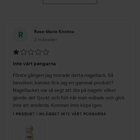
Steg 4: Applicera topplack
- Applicera ett lager topplack för att försegla färgen.
- Topplacket ger en högblank, glansig finish med en fyllig,
gel-liknande effekt.
- För bästa resultat, applicera ett jämnt lager, börja från
Rose-Marie Kristina
mitten av nageln och arbeta utåt.
2 månader
Inlägget skapades 2 månader
- Le Sweets topplack reagerar på naturligt UV-ljus (som
solljus) och torkar snabbare (cirka 1-2 minuter).
Betyg:
Inte värt pengarna
1
Med topplack kan din manikyr hålla sig fri från flisor i
av
ytterligare 2-3 dagar med en glansig, professionell finish!
Första gången jag testade detta nagellack. Så 
5
Le Sweets lack innehåller superfoods som biotin för att se
besviken, kanske fick jag en gammal produkt? 
till att dina naglar inte bara ser vackra ut utan också vårdas
Nagellacket var så segt att dra på nageln vilket 
vid varje applicering.
gjorde det tjockt och fult när man målade och gick 
inte att använda. Kommer inte köpa igen.
10 ml
1 PRODUKT I INLÄGGET INTE VÄRT PENGARNA