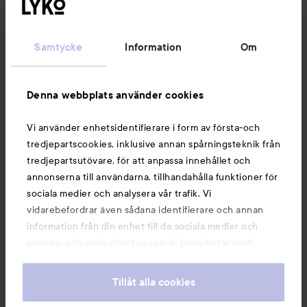
Följ oss
Samtycke
Information
Om
Kundservice
Denna webbplats använder cookies
Information
Vi använder enhetsidentifierare i form av första-och
tredjepartscookies, inklusive annan spårningsteknik från
tredjepartsutövare, för att anpassa innehållet och
Du kanske också gillar
annonserna till användarna, tillhandahålla funktioner för
sociala medier och analysera vår trafik. Vi
vidarebefordrar även sådana identifierare och annan
information från din enhet till de sociala medier och
annons- och analysföretag som vi samarbetar med.
Dessa kan i sin tur kombinera informationen med annan
information som du har tillhandahållit eller som de har
Tillåt alla cookies
samlat in när du har använt deras tjänster. Du godkänner