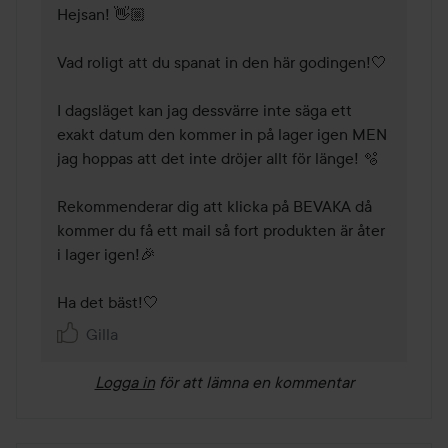
Hejsan! 👋🏼 

Vad roligt att du spanat in den här godingen!🤍 

I dagsläget kan jag dessvärre inte säga ett 
exakt datum den kommer in på lager igen MEN 
jag hoppas att det inte dröjer allt för länge! 🫧 

Rekommenderar dig att klicka på BEVAKA då 
kommer du få ett mail så fort produkten är åter 
i lager igen!🎉 

Ha det bäst!🤍 
Gilla
Logga in
för att lämna en kommentar