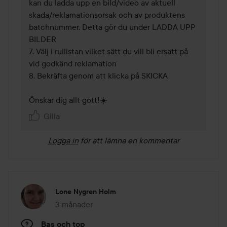
kan du ladda upp en bild/video av aktuell 
skada/reklamationsorsak och av produktens 
batchnummer. Detta gör du under LADDA UPP 
BILDER 

7. Välj i rullistan vilket sätt du vill bli ersatt på 
vid godkänd reklamation

8. Bekräfta genom att klicka på SKICKA

Önskar dig allt gott!☀️
Gilla
Logga in
för att lämna en kommentar
Lone Nygren Holm
3 månader
Inlägget skapades 3 månader
Bas och top