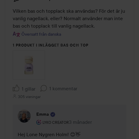
Vilken bas och topplack ska användas? För det är ju 
vanlig nagellack, eller? Normalt använder man inte 
bas och topplack till vanlig nagellack.
Översatt från danska
1 PRODUKT I INLÄGGET BAS OCH TOP
1 kommentar
1 gillar
305 visningar
Emma
Användarens roll: Lyko Creator.
3 månader
Kommentaren lades 3 månader
LYKO CREATOR
Hej Lone Nygren Holm! 😊👋 
