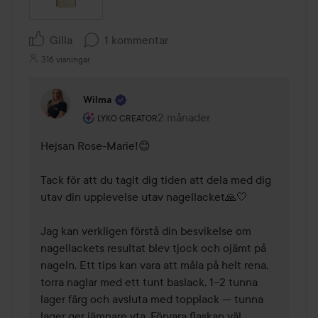
Gilla
1 kommentar
316 visningar
Wilma
Användarens roll: Lyko Creator.
2 månader
Kommentaren lades 2 månader
LYKO CREATOR
Hejsan Rose-Marie!😊

Tack för att du tagit dig tiden att dela med dig 
utav din upplevelse utav nagellacket🙏🤍

Jag kan verkligen förstå din besvikelse om 
nagellackets resultat blev tjock och ojämt på 
nageln. Ett tips kan vara att måla på helt rena, 
torra naglar med ett tunt baslack, 1–2 tunna 
lager färg och avsluta med topplack — tunna 
lager ger jämnare yta. Förvara flaskan väl 