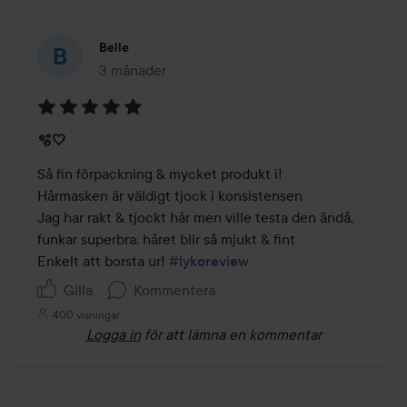
Belle
3 månader
Inlägget skapades 3 månader
Betyg:
🫧🤍
5
av
Så fin förpackning & mycket produkt i!

5
Hårmasken är väldigt tjock i konsistensen

Jag har rakt & tjockt hår men ville testa den ändå, 
funkar superbra, håret blir så mjukt & fint

Enkelt att borsta ur! 
#lykoreview
Gilla
Kommentera
400 visningar
Logga in
för att lämna en kommentar