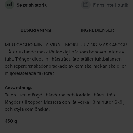
Se prishistorik
Finns inte i butik
INGREDIENSER
BESKRIVNING
MEU CACHO MINHA VIDA – MOISTURIZING MASK 450GR
– Återfuktande mask för lockigt hår som behöver intensiv
fukt. Tränger djupt in i hårstrået, återställer fuktbalansen
och reparerar skador orsakade av kemiska, mekaniska eller
miljörelaterade faktorer.
Användning:
Ta en liten mängd i händerna och fördela i håret, från
längder till toppar. Massera och låt verka i 3 minuter. Skölj
och styla som önskat.
450 g