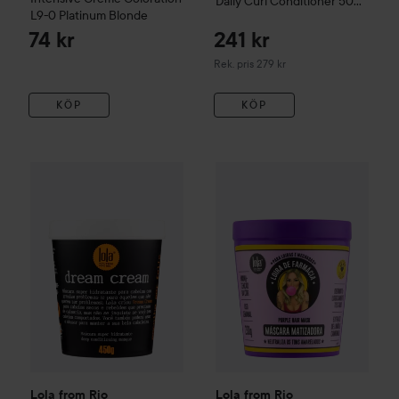
Daily Curl Conditioner
500
L9-0 Platinum Blonde
g
74 kr
241 kr
Rekommenderat pris 279 kr
Rek. pris 279 kr
KÖP
KÖP
172 kr
Lola from Rio
Dream Cream Mask
Lola from Rio
450 g
Loira De Farmác
Rekommenderat pris 199 kr
Lola from Rio
Lola from Rio