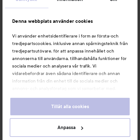
Information
Denna webbplats använder cookies
Du kanske också gillar
Vi använder enhetsidentifierare i form av första-och
tredjepartscookies, inklusive annan spårningsteknik från
tredjepartsutövare, för att anpassa innehållet och
annonserna till användarna, tillhandahålla funktioner för
sociala medier och analysera vår trafik. Vi
vidarebefordrar även sådana identifierare och annan
information från din enhet till de sociala medier och
annons- och analysföretag som vi samarbetar med.
Dessa kan i sin tur kombinera informationen med annan
information som du har tillhandahållit eller som de har
Tillåt alla cookies
samlat in när du har använt deras tjänster. Du godkänner
våra cookies vid fortsatt användande av vår webbplats.
Copyright 2026
För information om hur du kan ändra inställningarna för
Anpassa
E-handel av Avensia
cookies, se vår
Cookie Policy