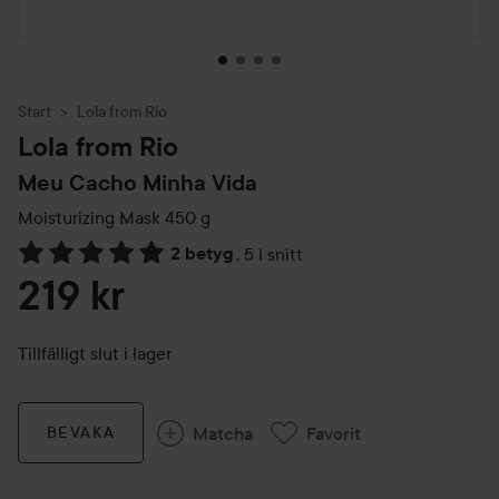
Start
Lola from Rio
Lola from Rio
Meu Cacho Minha Vida
Moisturizing Mask
450 g
2 betyg
,
5 i snitt
Hoppa till Betyg & kommentarer
219 kr
Tillfälligt slut i lager
Matcha
Favorit
BEVAKA