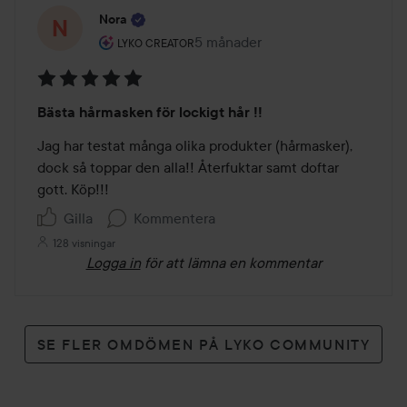
Nora
Användarens roll: Lyko Creator.
5 månader
Inlägget skapades 5 månader
LYKO CREATOR
Betyg:
Bästa hårmasken för lockigt hår !!
5
av
Jag har testat många olika produkter (hårmasker), 
5
dock så toppar den alla!! Återfuktar samt doftar 
gott. Köp!!!
Gilla
Kommentera
128 visningar
Logga in
för att lämna en kommentar
SE FLER OMDÖMEN PÅ LYKO COMMUNITY