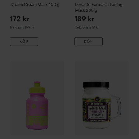
Dream Cream Mask
450 g
Loira De Farmácia
Toning
Másk
230 g
172 kr
189 kr
Rekommenderat pris 199 kr
Rekommenderat pris 219 kr
Rek. pris 199 kr
Rek. pris 219 kr
KÖP
KÖP
Lola from Rio
Papo Reto
Mask Fluida
270 ml
199 kr
Lola from Rio
Be(M)Dita Ghee