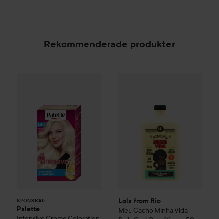
Rekommenderade produkter
Palette
Intensive Creme Coloration
L9-0 Platinum 
Lola from Rio
Meu Cacho Minh
SPONSRAD
Lola from Rio
SPONSRAD
Palette
Meu Cacho Minha Vida
Intensive Creme Coloration