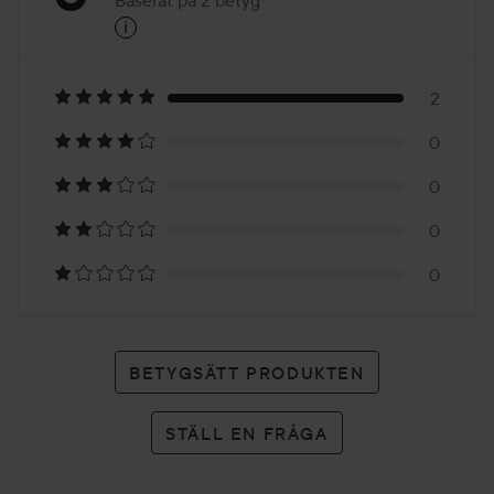
Baserat på 2 betyg
i
5
Baserat
på
2
0
2
0
betyg
0
0
BETYGSÄTT PRODUKTEN
STÄLL EN FRÅGA