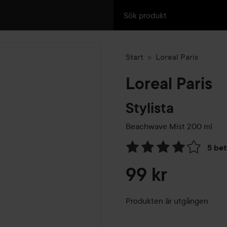
Start
Loreal Paris
Loreal Paris
Stylista
Beachwave Mist
200 ml
5 be
Hoppa till Betyg & komment
99 kr
Produkten är utgången