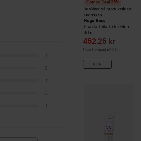
Combo Deal 25%
Se villkor på produktsidan
SPONSRAD
Hugo Boss
Eau de Toilette for Men
30 ml
Reapris
452,25 kr
Utan kampanj 603 kr
1
KÖP
2
1
WOW-pris
Lumene
CC
Colo
0
1