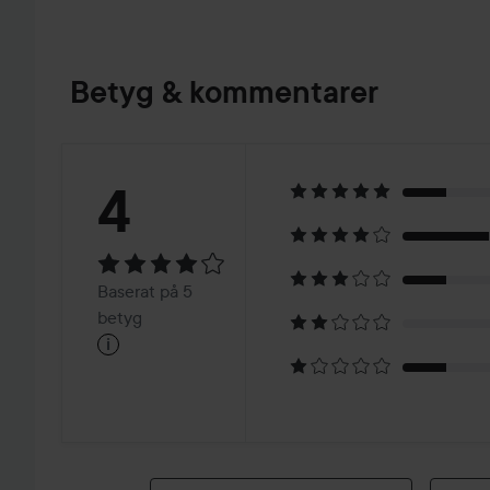
Betyg & kommentarer
Betyg:
4
4
Baserat
Baserat på 5
på
betyg
i
5
betyg