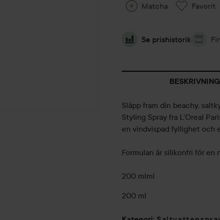
Matcha
Favorit
Se prishistorik
Fi
BESKRIVNING
Släpp fram din beachy, salt
Styling Spray fra L’Oreal Pa
en vindvispad fyllighet och 
Formulan är silikonfri för en
200 mlml
200 ml
Saltvattenspra
Kategori
: