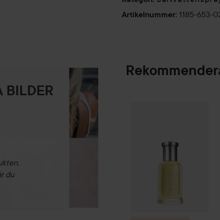
1185-653-
Artikelnummer
:
Rekommendera
 BILDER
Combo Deal 25%
SPONSRAD
ukten.
är du