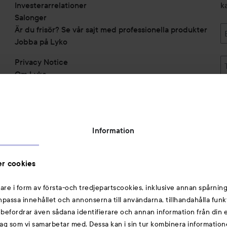
Investerarrelationer
k
Salonger
Är du frisör? Se vår sajt med professionella produkter
Jobba på Lyko
Privacy Notice
Om Lyko
Tillgänglighetsredogörelse
Topplista
Rabattkoder
Information
Michael Edwards Fragrances of the World
Cookie Consent
r cookies
Privacy Notice for Suppliers and other Business
Partners
are i form av första-och tredjepartscookies, inklusive annan spårning
anpassa innehållet och annonserna till användarna, tillhandahålla funk
Du kanske också gillar
rebefordrar även sådana identifierare och annan information från din e
ag som vi samarbetar med. Dessa kan i sin tur kombinera informatio