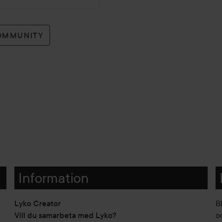
OMMUNITY
Information
Lyko Creator
B
Vill du samarbeta med Lyko?
o