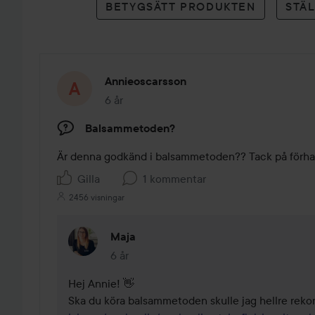
BETYGSÄTT PRODUKTEN
STÄ
Annieoscarsson
6 år
Inlägget skapades 6 år
Balsammetoden?
Är denna godkänd i balsammetoden?? Tack på förh
Gilla
1 kommentar
2456 visningar
Maja
6 år
Kommentaren lades 6 år
Hej Annie! 👋
