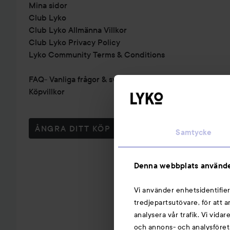
Mina sidor
Club Lyko
Club Lyko Allmänna Villkor
Club Lyko Privacy Policy
Lyko Community Terms & Conditions
FAQ- Vanliga frågor & svar
Köpvillkor
ÅNGRA DITT KÖP
Samtycke
Denna webbplats använde
Vi använder enhetsidentifier
tredjepartsutövare, för att 
analysera vår trafik. Vi vida
och annons- och analysföret