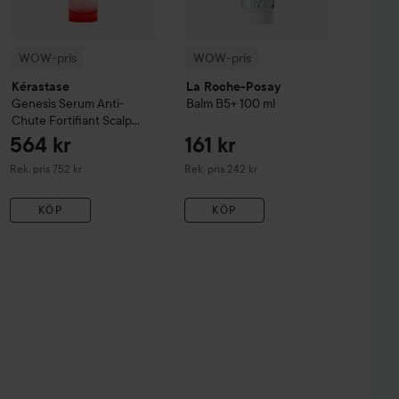
WOW-pris
WOW-pris
Kérastase
La Roche-Posay
Genesis
Serum Anti-
Balm B5+
100 ml
Chute Fortifiant Scalp
Serum
90 ml
564 kr
161 kr
Rekommenderat pris 752 kr
Rekommenderat pris 242 kr
Rek. pris 752 kr
Rek. pris 242 kr
KÖP
KÖP