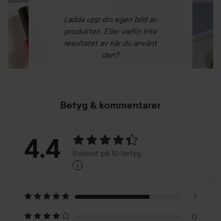
Ladda upp din egen bild av
produkten. Eller varför inte
resultatet av när du använt
den?
Betyg & kommentarer
Betyg:
4.4
Baserat på 10 betyg
i
4.4
Baserat
på
7
0