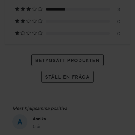
10
3
betyg
0
0
BETYGSÄTT PRODUKTEN
STÄLL EN FRÅGA
Mest hjälpsamma positiva
Annika
5 år
Inlägget skapades 5 år