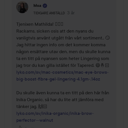
Moa
Användarens roll: Tidigare anställd.
3 år
Kommentaren lades 3 år
TIDIGARE ANSTÄLLD
Tjenixen Mathilda! 🙋🏼‍♀️

Rackarns, sicken osis att den nyans du 
vanligtvis använt utgått från vårt sortiment.. 🙄 
Jag hittar ingen info om det kommer komma 
någon ersättare utav den, men du skulle kunna 
ta en titt på nyansen som heter Lingering som 
lyko.com/sv/mac-cosmetics/mac-eye-brows-
big-boost-fibre-gel-lingering-4.1gm-.14oz
Du skulle även kunna ta en titt på den här från 
Inika Organic, så har du lite att jämföra med 
lyko.com/sv/inika-organic/inika-brow-
perfector---walnut