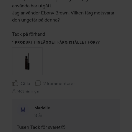
använda har utgått. 

Jag använder Ebony Brown. Vilken färg motsvarar 
den ungefär på denna?

Tack på förhand 
1 PRODUKT I INLÄGGET FÄRG ISTÄLLET FÖR??
Gilla
2 kommentarer
1463 visningar
Marielle
3 år
Kommentaren lades 3 år
Tusen Tack för svaret😊