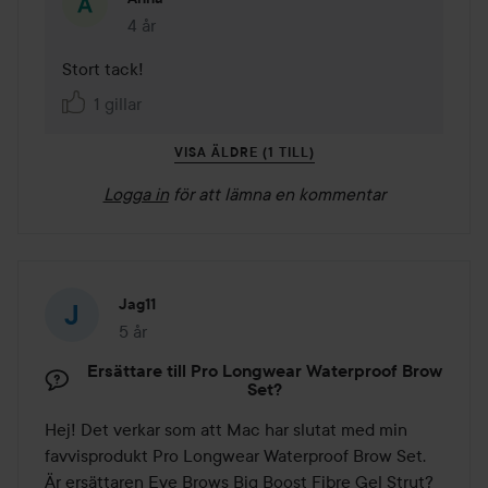
4 år
Kommentaren lades 4 år
Stort tack! 
1 gillar
VISA ÄLDRE (1 TILL)
Logga in
för att lämna en kommentar
Jag11
5 år
Inlägget skapades 5 år
Ersättare till Pro Longwear Waterproof Brow
Set?
Hej! Det verkar som att Mac har slutat med min 
favvisprodukt Pro Longwear Waterproof Brow Set. 
Är ersättaren Eye Brows Big Boost Fibre Gel Strut? 