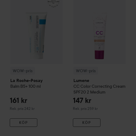
WOW-pris
WOW-pris
La Roche-Posay
Lumene
Balm B5+
100 ml
CC
Color Correcting Cream
SPF20
2 Medium
161 kr
147 kr
Rekommenderat pris 242 kr
Rekommenderat pris 259 kr
Rek. pris 242 kr
Rek. pris 259 kr
KÖP
KÖP