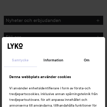
Nyheter och erbjudanden
Följ oss
Kundservice
Samtycke
Information
Om
Information
Denna webbplats använder cookies
Du kanske också gillar
Vi använder enhetsidentifierare i form av första-och
tredjepartscookies, inklusive annan spårningsteknik från
tredjepartsutövare, för att anpassa innehållet och
annonserna till användarna, tillhandahålla funktioner för