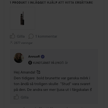
1 PRODUKT I INLÄGGET HJÄLP ATT HITTA ERSÄTTARE
Gilla
1 kommentar
2877 visningar
Annsofi
Användarens roll: Kundtjänst på Lyko.
5 år
Kommentaren lades 5 år
KUNDTJÄNST PÅ LYKO
Hej Amanda! 🥰

Den tidigare  bold brunette var ganska mörk i 
ton ändå så troligen skulle  "Stud" vara svaret 
på den. De andra ser mer ljusa ut i färgskalan 💃
Gilla