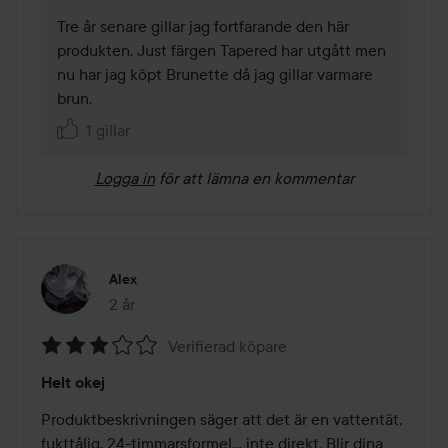
Tre år senare gillar jag fortfarande den här 
produkten. Just färgen Tapered har utgått men 
nu har jag köpt Brunette då jag gillar varmare 
brun.
1 gillar
Logga in
för att lämna en kommentar
Alex
2 år
Inlägget skapades 2 år
Verifierad köpare
Betyg:
Helt okej
3
av
Produktbeskrivningen säger att det är en vattentät, 
5
fukttålig, 24-timmarsformel... inte direkt. Blir dina 