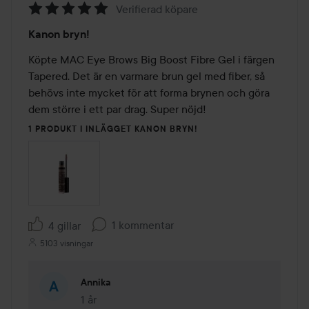
Verifierad köpare
Betyg:
Kanon bryn!
5
av
Köpte MAC Eye Brows Big Boost Fibre Gel i färgen 
5
Tapered. Det är en varmare brun gel med fiber, så 
behövs inte mycket för att forma brynen och göra 
dem större i ett par drag. Super nöjd!
1 PRODUKT I INLÄGGET KANON BRYN!
1 kommentar
4 gillar
5103 visningar
Annika
1 år
Kommentaren lades 1 år