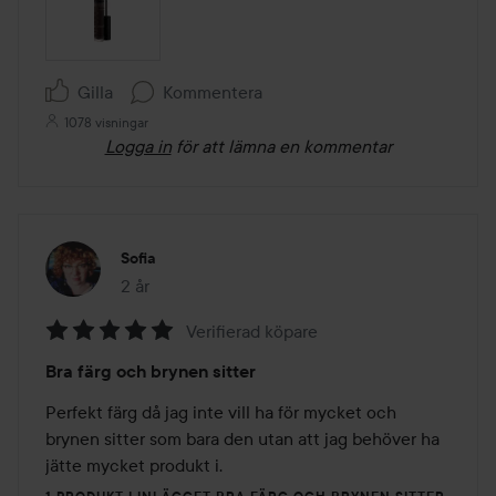
Gilla
Kommentera
1078 visningar
Logga in
för att lämna en kommentar
Sofia
2 år
Inlägget skapades 2 år
Verifierad köpare
Betyg:
Bra färg och brynen sitter
5
av
Perfekt färg då jag inte vill ha för mycket och 
5
brynen sitter som bara den utan att jag behöver ha 
jätte mycket produkt i. 