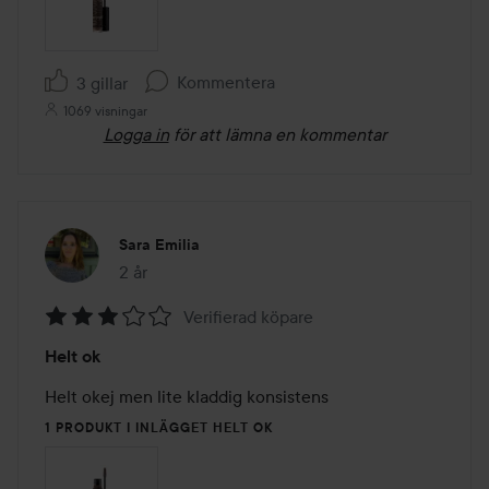
Kommentera
3 gillar
1069 visningar
Logga in
för att lämna en kommentar
Sara Emilia
2 år
Inlägget skapades 2 år
Verifierad köpare
Betyg:
Helt ok
3
av
Helt okej men lite kladdig konsistens 
5
1 PRODUKT I INLÄGGET HELT OK