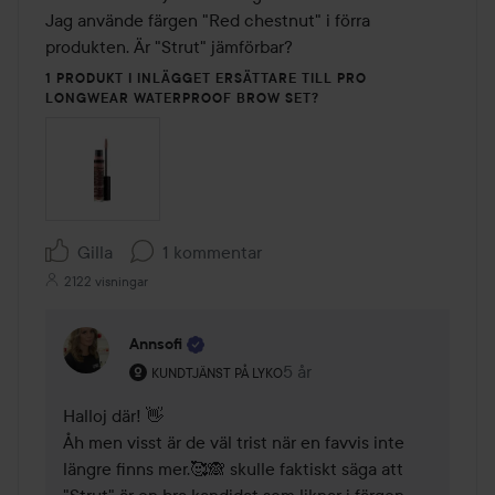
Jag använde färgen "Red chestnut" i förra 
produkten. Är "Strut" jämförbar? 
1 PRODUKT I INLÄGGET ERSÄTTARE TILL PRO
LONGWEAR WATERPROOF BROW SET?
Gilla
1 kommentar
2122 visningar
Annsofi
Användarens roll: Kundtjänst på Lyko.
5 år
Kommentaren lades 5 år
KUNDTJÄNST PÅ LYKO
Halloj där! 👋

Åh men visst är de väl trist när en favvis inte 
längre finns mer.🥰🙈 skulle faktiskt säga att 