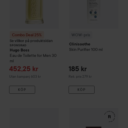
Combo Deal 25%
WOW-pris
Se villkor på produktsidan
Clinisoothe
SPONSRAD
Skin Purifier
100 ml
Hugo Boss
Eau de Toilette for Men
30
ml
Reapris
452,25 kr
185 kr
Rekommenderat pris 279 kr
Utan kampanj 603 kr
Rek. pris 279 kr
KÖP
KÖP
WOW-pris
Kérastase
Genesis
Serum Anti-Chute Fortifiant S
WOW-pris
RefectoCil
Eyelash 