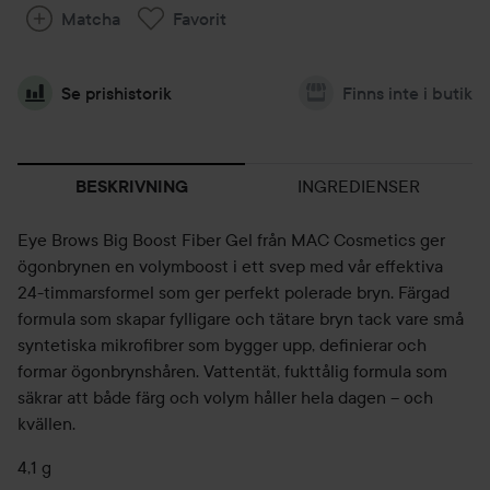
Matcha
Favorit
Se prishistorik
Finns inte i butik
INGREDIENSER
BESKRIVNING
Eye Brows Big Boost Fiber Gel från MAC Cosmetics ger
ögonbrynen en volymboost i ett svep med vår effektiva
24-timmarsformel som ger perfekt polerade bryn. Färgad
formula som skapar fylligare och tätare bryn tack vare små
syntetiska mikrofibrer som bygger upp, definierar och
formar ögonbrynshåren. Vattentät, fukttålig formula som
säkrar att både färg och volym håller hela dagen – och
kvällen.
4,1 g