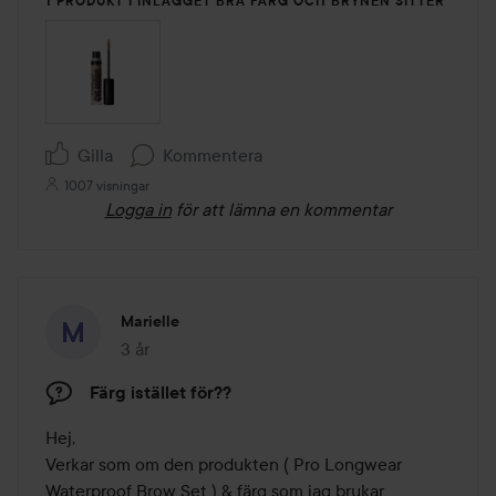
1 PRODUKT I INLÄGGET BRA FÄRG OCH BRYNEN SITTER
Gilla
Kommentera
1007 visningar
Logga in
för att lämna en kommentar
Marielle
3 år
Inlägget skapades 3 år
Färg istället för??
Hej,

Verkar som om den produkten ( Pro Longwear 
Waterproof Brow Set ) & färg som jag brukar 