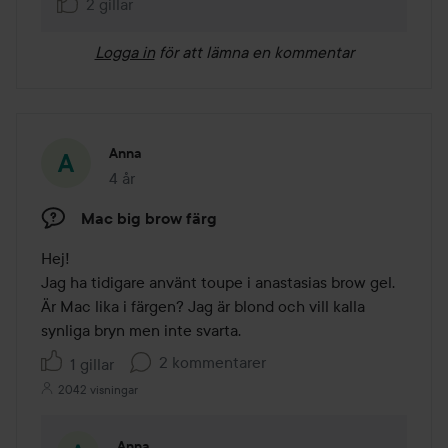
2 gillar
Logga in
för att lämna en kommentar
Anna
4 år
Inlägget skapades 4 år
Mac big brow färg
Hej! 

Jag ha tidigare använt toupe i anastasias brow gel. 
Är Mac lika i färgen? Jag är blond och vill kalla 
synliga bryn men inte svarta.
2 kommentarer
1 gillar
2042 visningar
Anna