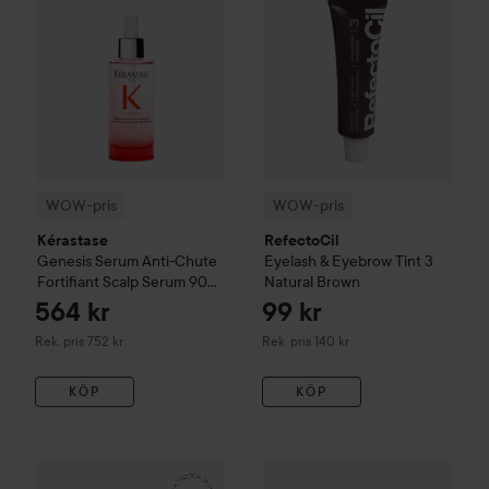
WOW-pris
WOW-pris
Kérastase
RefectoCil
Genesis
Serum Anti-Chute
Eyelash & Eyebrow Tint
3
Fortifiant Scalp Serum
90
Natural Brown
ml
564 kr
99 kr
Rekommenderat pris 752 kr
Rekommenderat pris 140 kr
Rek. pris 752 kr
Rek. pris 140 kr
KÖP
KÖP
161 kr
WOW-pris
La Roche-Posay
Balm B5+
WOW-pris
100 ml
Lumene
CC
Color C
Rekommenderat pris 242 kr