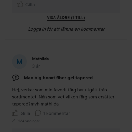
Gilla
VISA ÄLDRE (1 TILL)
Logga in
för att lämna en kommentar
Mathilda
3 år
Inlägget skapades 3 år
Mac big boost fiber gel tapered
Hej, verkar som min favorit färg har utgått från 
sortimentet. Nån som vet vilken färg som ersätter 
tapered?mvh mathilda 
Gilla
1 kommentar
1264 visningar