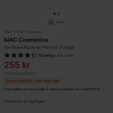
1 look
Start
MAC Cosmetics
MAC Cosmetics
Eye Brows Big Boost Fibre Gel
11 Taupe
10 betyg
,
4.4 i snitt
Hoppa till Betyg & kommentarer
Reapris
255 kr
Utan kampanj 340 kr
Combo Deal 25%
09t : 49m : 49s
Priset gäller i: 09 timmar, 49 minuter och 49 seku
Priset gäller när du handlar 2 valfria produkter för totalt 490 kr.
Produkten är utgången