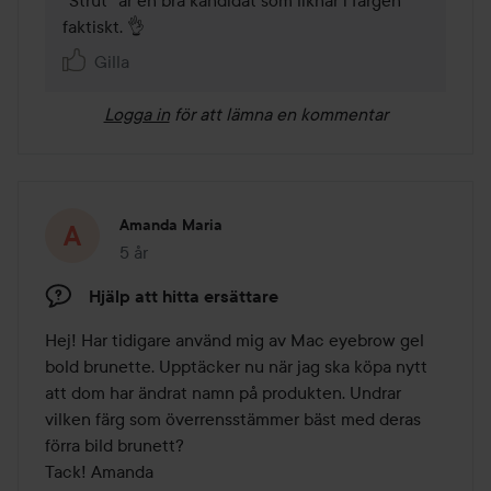
"Strut" är en bra kandidat som liknar i färgen 
faktiskt. 👌
Gilla
Logga in
för att lämna en kommentar
Amanda Maria
5 år
Inlägget skapades 5 år
Hjälp att hitta ersättare
Hej! Har tidigare använd mig av Mac eyebrow gel 
bold brunette. Upptäcker nu när jag ska köpa nytt 
att dom har ändrat namn på produkten. Undrar 
vilken färg som överrensstämmer bäst med deras 
förra bild brunett? 

Tack! Amanda 