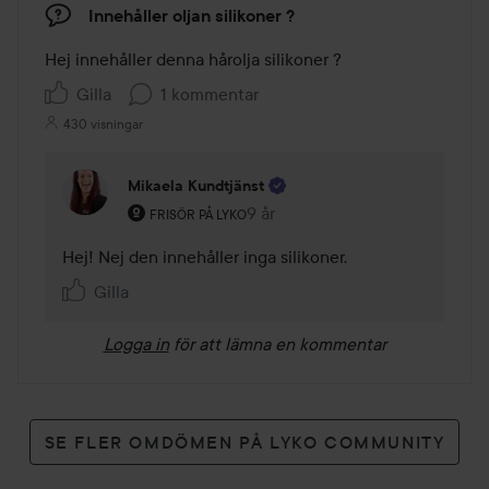
Innehåller oljan silikoner ?
Hej innehåller denna hårolja silikoner ?
Gilla
1 kommentar
430 visningar
Mikaela Kundtjänst
Användarens roll: Frisör på Lyko.
9 år
Kommentaren lades 9 år
FRISÖR PÅ LYKO
Hej! Nej den innehåller inga silikoner.
Gilla
Logga in
för att lämna en kommentar
SE FLER OMDÖMEN PÅ LYKO COMMUNITY