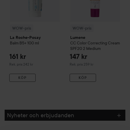
WOW-pris
WOW-pris
La Roche-Posay
Lumene
Balm B5+
100 ml
CC
Color Correcting Cream
SPF20
2 Medium
161 kr
147 kr
Rekommenderat pris 242 kr
Rekommenderat pris 259 kr
Rek. pris 242 kr
Rek. pris 259 kr
KÖP
KÖP
Nyheter och erbjudanden