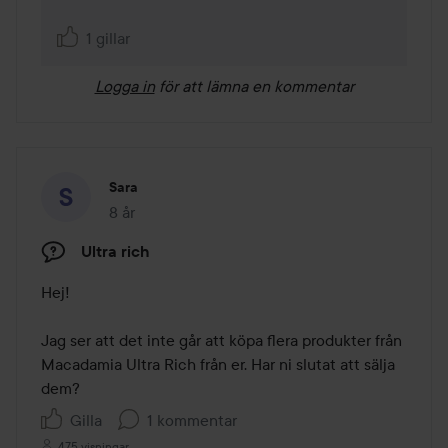
1 gillar
Logga in
för att lämna en kommentar
Sara
8 år
Inlägget skapades 8 år
Ultra rich
Hej!

Jag ser att det inte går att köpa flera produkter från 
Macadamia Ultra Rich från er. Har ni slutat att sälja 
dem?
Gilla
1 kommentar
475 visningar