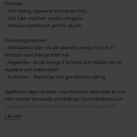
Fördelar
• Ger näring, reparerar och tämjer frizz.
• Ger fukt, mjukhet, skydd och glans
• Minskar torktid och ger UV-skydd.
Huvudingredienser
• Macadamia Olje- rik på närande omega 7,5 och 3-
fettsyror som främjar friskt hår
• Arganolja - rik på omega 9 fettsyra som hjälper till att
reparera och stärka håret
• E-vitamin - återfuktar och ger intensiv näring.
Applicera några droppar i handflatorna, med hjälp av mer
eller mindre beroende på hårlängd. Gnid händerna och
sedan genom håret, med fokus på halva längden till
topparna. Behandlingen kan appliceras på fuktigt hår innan
Läs mer
luft eller blåstorkning.
125 ml