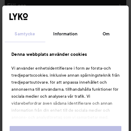
Följ oss
Kundservice
Samtycke
Information
Om
Information
Denna webbplats använder cookies
Du kanske också gillar
Vi använder enhetsidentifierare i form av första-och
tredjepartscookies, inklusive annan spårningsteknik från
tredjepartsutövare, för att anpassa innehållet och
annonserna till användarna, tillhandahålla funktioner för
sociala medier och analysera vår trafik. Vi
vidarebefordrar även sådana identifierare och annan
information från din enhet till de sociala medier och
annons- och analysföretag som vi samarbetar med.
Dessa kan i sin tur kombinera informationen med annan