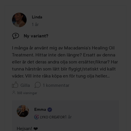
Linda
1 år
Inlägget skapades 1 år
Ny variant?
I många år använt mig av Macadamia’s Healing Oil 
Treatment. Hittar inte den längre? Ersatt av denna 
eller är det deras andra olja som ersätter/liknar? Har 
tunna hårstrån som lätt blir flygigt/statiskt vid kallt 
väder. Vill inte råka köpa en för tung olja heller…
Gilla
1 kommentar
168 visningar
Emma
Användarens roll: Lyko Creator.
1 år
Kommentaren lades 1 år
LYKO CREATOR
Hejsan! ❤️
