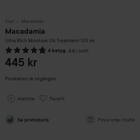
Start
Macadamia
Macadamia
Ultra Rich Moisture Oil Treatment
125 ml
4 betyg
,
4.8 i snitt
Hoppa till Betyg & kommentarer
445 kr
Produkten är utgången
Matcha
Favorit
Se prishistorik
Finns inte i butik