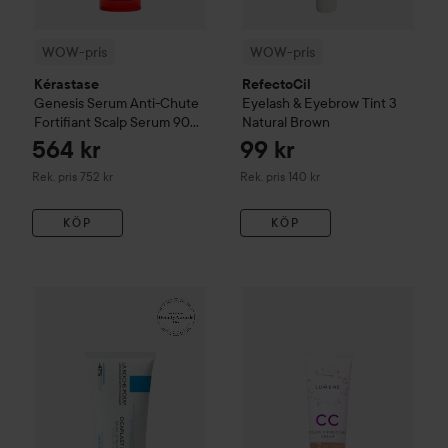
WOW-pris
WOW-pris
Kérastase
RefectoCil
Genesis
Serum Anti-Chute
Eyelash & Eyebrow Tint
3
Fortifiant Scalp Serum
90
Natural Brown
ml
564 kr
99 kr
Rekommenderat pris 752 kr
Rekommenderat pris 140 kr
Rek. pris 752 kr
Rek. pris 140 kr
KÖP
KÖP
161 kr
WOW-pris
La Roche-Posay
Balm B5+
WOW-pris
100 ml
Lumene
CC
Color C
Rekommenderat pris 242 kr