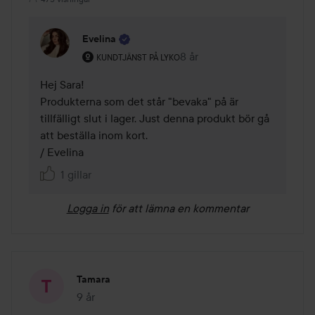
Evelina
Användarens roll: Kundtjänst på Lyko.
8 år
Kommentaren lades 8 år
KUNDTJÄNST PÅ LYKO
Hej Sara! 

Produkterna som det står "bevaka" på är 
tillfälligt slut i lager. Just denna produkt bör gå 
att beställa inom kort. 

/ Evelina 
1 gillar
Logga in
för att lämna en kommentar
Tamara
9 år
Inlägget skapades 9 år