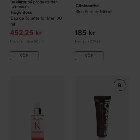
Se villkor på produktsidan
Clinisoothe
SPONSRAD
Skin Purifier
100 ml
Hugo Boss
Eau de Toilette for Men
30
ml
Reapris
452,25 kr
185 kr
Rekommenderat pris 279 kr
Utan kampanj 603 kr
Rek. pris 279 kr
KÖP
KÖP
WOW-pris
Kérastase
Genesis
Serum Anti-Chute Fortifiant S
WOW-pris
RefectoCil
Eyelash 