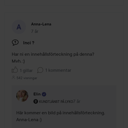
Anna-Lena
7 år
Inlägget skapades 7 år
Inci ?
Har ni en innehållsförteckning på denna? 

Mvh. :) 
1 kommentar
1 gillar
542 visningar
Elin
Användarens roll: Kundtjänst på Lyko.
7 år
Kommentaren lades 7 år
KUNDTJÄNST PÅ LYKO
Här kommer en bild på innehållsförteckning, 
Anna-Lena :)