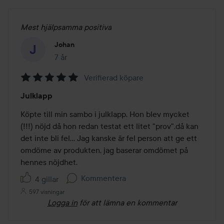
Mest hjälpsamma positiva
Johan
7 år
Inlägget skapades 7 år
Verifierad köpare
Betyg:
Julklapp
5
av
Köpte till min sambo i julklapp. Hon blev mycket 
5
(!!!) nöjd då hon redan testat ett litet "prov",då kan 
det inte bli fel... Jag kanske är fel person att ge ett 
omdöme av produkten, jag baserar omdömet på 
hennes nöjdhet. 
Kommentera
4 gillar
597 visningar
Logga in
för att lämna en kommentar