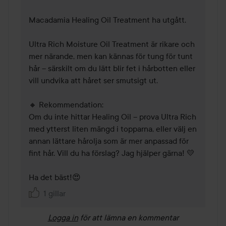
Macadamia Healing Oil Treatment ha utgått.

Ultra Rich Moisture Oil Treatment är rikare och 
mer närande, men kan kännas för tung för tunt 
hår – särskilt om du lätt blir fet i hårbotten eller 
vill undvika att håret ser smutsigt ut.

🔸 Rekommendation:

Om du inte hittar Healing Oil – prova Ultra Rich 
med ytterst liten mängd i topparna, eller välj en 
annan lättare hårolja som är mer anpassad för 
fint hår. Vill du ha förslag? Jag hjälper gärna! 💛

Ha det bäst!😍
1 gillar
Logga in
för att lämna en kommentar