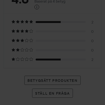
Baserat på 4 betyg
i
4.8
Baserat
på
2
0
4
0
betyg
0
2
BETYGSÄTT PRODUKTEN
STÄLL EN FRÅGA