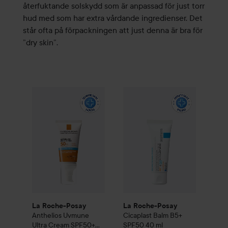
återfuktande solskydd som är anpassad för just torr
hud med som har extra vårdande ingredienser. Det
står ofta på förpackningen att just denna är bra för
”dry skin”.
La Roche-Posay
Anthelios
La Roche-Posay
Uvmune Ultra Cream SPF50+
Cicaplast
Bal
La Roche-Posay
La Roche-Posay
Anthelios
Uvmune
Cicaplast
Balm B5+
Ultra Cream SPF50+
SPF50
40 ml