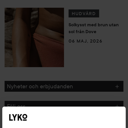
HUDVÅRD
Solkysst med brun utan
sol från Dove
06 MAJ, 2026
Nyheter och erbjudanden
Följ oss
Kundservice