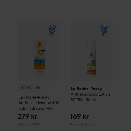
WOW-pris
La Roche-Posay
La Roche-Posay
Anthelios
Uvmune 400 Kids H
Anthelios
Bab
WOW-pris
La Roche-Posay
Anthelios
Baby Lotion
La Roche-Posay
SPF50+
50 ml
Anthelios
Uvmune 400
Kids Hydrating Milk
Spf50+
250 ml
279 kr
169 kr
Rekommenderat pris 339 kr
Rekommenderat pris 209 kr
Rek. pris 339 kr
Rek. pris 209 kr