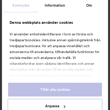
Samtycke
Information
Om
Information
Denna webbplats använder cookies
Du kanske också gillar
Vi använder enhetsidentifierare i form av första-och
tredjepartscookies, inklusive annan spårningsteknik från
tredjepartsutövare, för att anpassa innehållet och
annonserna till användarna, tillhandahålla funktioner för
sociala medier och analysera vår trafik. Vi
vidarebefordrar även sådana identifierare och annan
information från din enhet till de sociala medier och
annons- och analysföretag som vi samarbetar med.
Dessa kan i sin tur kombinera informationen med annan
information som du har tillhandahållit eller som de har
Tillåt alla cookies
samlat in när du har använt deras tjänster. Du godkänner
våra cookies vid fortsatt användande av vår webbplats.
Copyright 2026
För information om hur du kan ändra inställningarna för
Anpassa
E-handel av Avensia