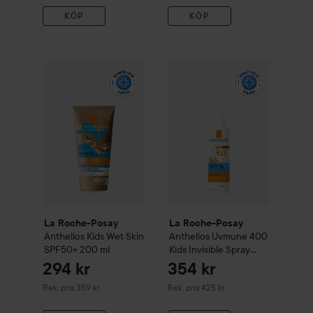
KÖP
KÖP
La Roche-Posay
Anthelios
La Roche-Posay
Kids Wet Skin SPF50+
Anthelios
200 ml
Uvm
La Roche-Posay
La Roche-Posay
Anthelios
Kids Wet Skin
Anthelios
Uvmune 400
SPF50+
200 ml
Kids Invisible Spray
Spf50+
200 ml
294 kr
354 kr
Rekommenderat pris 359 kr
Rekommenderat pris 425 kr
Rek. pris 359 kr
Rek. pris 425 kr