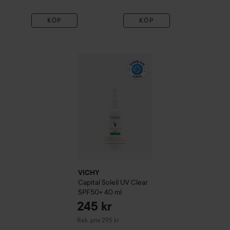
KÖP
KÖP
VICHY
Capital Soleil
UV Clear SPF50+
40 m
VICHY
Capital Soleil
UV Clear
SPF50+
40 ml
245 kr
Rekommenderat pris 295 kr
Rek. pris 295 kr