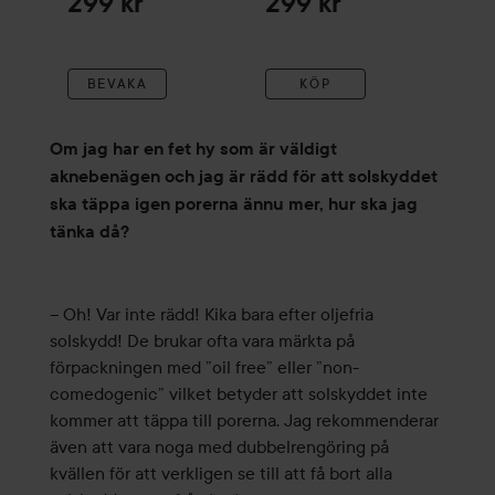
299 kr
299 kr
BEVAKA
KÖP
Om jag har en fet hy som är väldigt
aknebenägen och jag är rädd för att solskyddet
ska täppa igen porerna ännu mer, hur ska jag
tänka då?
– Oh! Var inte rädd! Kika bara efter oljefria
solskydd! De brukar ofta vara märkta på
förpackningen med ”oil free” eller ”non-
comedogenic” vilket betyder att solskyddet inte
kommer att täppa till porerna. Jag rekommenderar
även att vara noga med dubbelrengöring på
kvällen för att verkligen se till att få bort alla