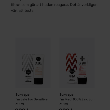
filtret som gör att huden reagerar. Det är verkligen
värt att testa!
Suntique
I'm Safe For Sensitive
Suntique
50 ml
I'm Medi 100% Zinc 
299 kr
Suntique
Suntique
I'm Safe For Sensitive
I'm Medi 100% Zinc Sun
50 ml
50 ml