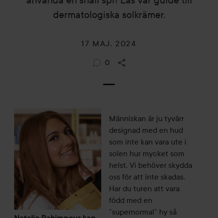
använda en snäll spf! Läs vår guide till
dermatologiska solkrämer.
17 MAJ, 2024
0
Människan är ju tyvärr
designad med en hud
som inte kan vara ute i
solen hur mycket som
helst. Vi behöver skydda
oss för att inte skadas.
Har du turen att vara
född med en
”supernormal” hy så
Natalie Rahimpour kan