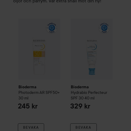
oljor och parfym. Var extra snäll mot din hy!
Bioderma
Photoderm
AR SPF50+
Bioderma
30 ml
Hydrabio
Perfecteur
245 kr
Bioderma
Bioderma
Photoderm
AR SPF50+
Hydrabio
Perfecteur
30 ml
SPF 30
40 ml
245 kr
329 kr
BEVAKA
BEVAKA