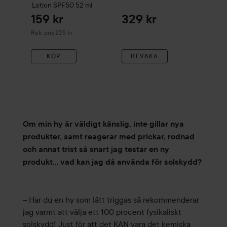
Lotion SPF50
52 ml
159 kr
329 kr
Rekommenderat pris 225 kr
Rek. pris 225 kr
KÖP
BEVAKA
Om min hy är väldigt känslig, inte gillar nya
produkter, samt reagerar med prickar, rodnad
och annat trist så snart jag testar en ny
produkt… vad kan jag då använda för solskydd?
– Har du en hy som lätt triggas så rekommenderar
jag varmt att välja ett 100 procent fysikaliskt
solskydd! Just för att det KAN vara det kemiska