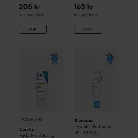
50 ml
205 kr
163 kr
Rekommenderat pris 285 kr
Rekommenderat pris 190 kr
Rek. pris 285 kr
Rek. pris 190 kr
KÖP
KÖP
Bioderma
Hydrabio
Perfecteur
WOW-pris
CeraVe
Facial Moisturising Lotion SPF50
52 m
WOW-pris
Bioderma
Hydrabio
Perfecteur
CeraVe
SPF 30
40 ml
Facial Moisturising