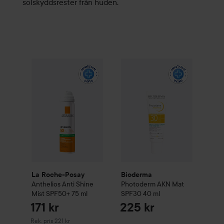
solskyddsrester från huden.
Bioderma
Photoderm
AKN Mat
La Roche-Posay
Anthelios
Anti Shine Mist SPF50+
75 ml
La Roche-Posay
Bioderma
Anthelios
Anti Shine
Photoderm
AKN Mat
Mist SPF50+
75 ml
SPF30
40 ml
171 kr
225 kr
Rekommenderat pris 221 kr
Rek. pris 221 kr