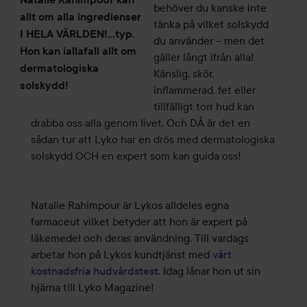
behöver du kanske inte
allt om alla ingredienser
tänka på vilket solskydd
I HELA VÄRLDEN!...typ.
du använder – men det
Hon kan iallafall allt om
gäller långt ifrån alla!
dermatologiska
Känslig, skör,
solskydd!
inflammerad, fet eller
tillfälligt torr hud kan
drabba oss alla genom livet. Och DÅ är det en
sådan tur att Lyko har en drös med dermatologiska
solskydd OCH en expert som kan guida oss!
Natalie Rahimpour är Lykos alldeles egna
farmaceut vilket betyder att hon är expert på
läkemedel och deras användning. Till vardags
arbetar hon på Lykos kundtjänst med
vårt
kostnadsfria hudvårdstest
. Idag lånar hon ut sin
hjärna till Lyko Magazine!