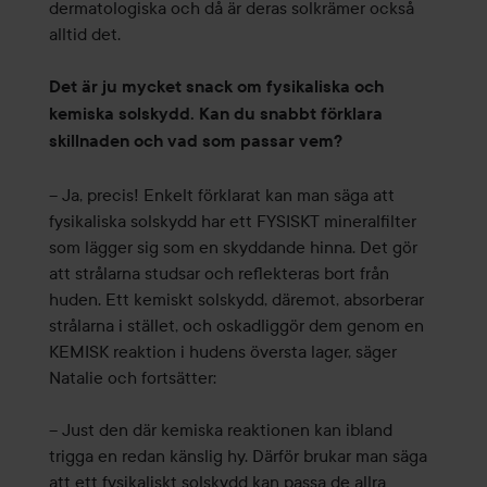
dermatologiska och då är deras solkrämer också
alltid det.
Det är ju mycket snack om fysikaliska och
kemiska solskydd. Kan du snabbt förklara
skillnaden och vad som passar vem?
– Ja, precis! Enkelt förklarat kan man säga att
fysikaliska solskydd har ett FYSISKT mineralfilter
som lägger sig som en skyddande hinna. Det gör
att strålarna studsar och reflekteras bort från
huden. Ett kemiskt solskydd, däremot, absorberar
strålarna i stället, och oskadliggör dem genom en
KEMISK reaktion i hudens översta lager, säger
Natalie och fortsätter:
– Just den där kemiska reaktionen kan ibland
trigga en redan känslig hy. Därför brukar man säga
att ett fysikaliskt solskydd kan passa de allra