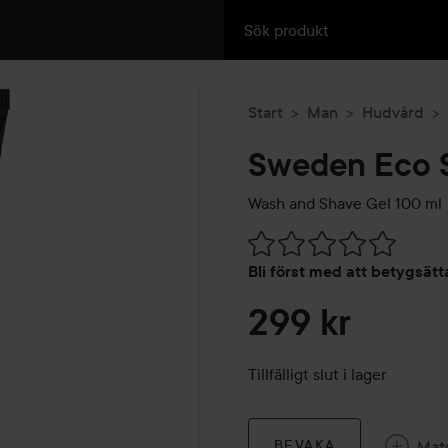
Start
Man
Hudvård
Sweden Eco S
Wash and Shave Gel
100 ml
Hoppa till Betyg & komment
Bli först med att betygsät
299 kr
Tillfälligt slut i lager
Mat
BEVAKA