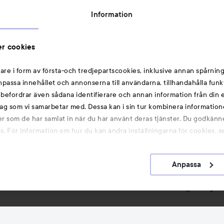
Rabattkoder
Information
Michael Edwards Fragrances of the World
Cookie Consent
r cookies
Privacy Notice for Suppliers and other Business
Partners
are i form av första-och tredjepartscookies, inklusive annan spårning
anpassa innehållet och annonserna till användarna, tillhandahålla funk
Du kanske också gillar
rebefordrar även sådana identifierare och annan information från din e
ag som vi samarbetar med. Dessa kan i sin tur kombinera informatio
ler som de har samlat in när du har använt deras tjänster. Du godkänne
Smink
 För information om hur du kan ändra inställningarna för cookies, s
Hårnålar
Hårsnoddar
Anpassa