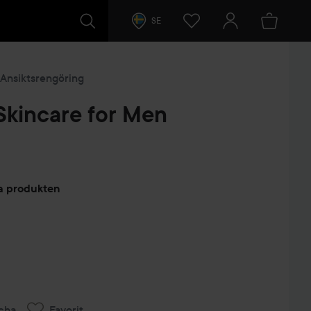
SE
Ansiktsrengöring
kincare for Men
arer
ta produkten
cha
Favorit