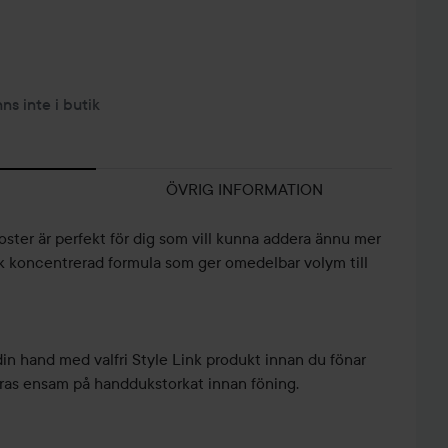
nns inte i butik
ÖVRIG INFORMATION
ster är perfekt för dig som vill kunna addera ännu mer
ik koncentrerad formula som ger omedelbar volym till
in hand med valfri Style Link produkt innan du fönar
eras ensam på handdukstorkat innan föning.