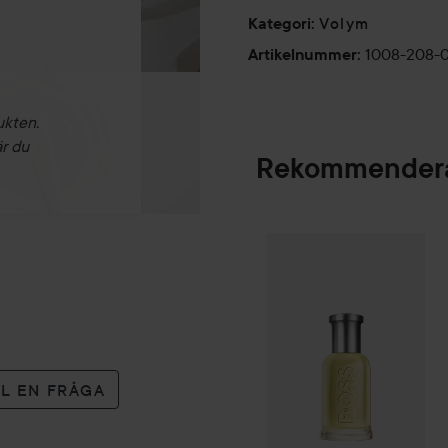
Volym
Kategori
:
1008-208-
Artikelnummer
:
ukten.
är du
Rekommendera
Combo Deal 25%
SPONSRAD
LL EN FRÅGA