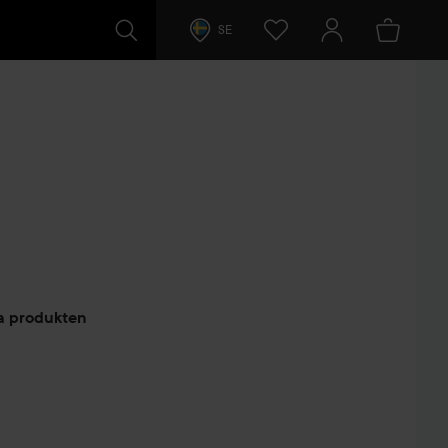
SE
arer
ta produkten