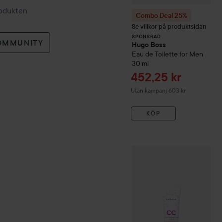
rodukten
Combo Deal 25%
Se villkor på produktsidan
SPONSRAD
OMMUNITY
Hugo Boss
Eau de Toilette for Men
30 ml
Reapris
452,25 kr
Utan kampanj 603 kr
KÖP
WOW-pris
Lumene
CC
Colo