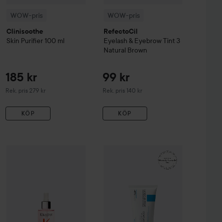
WOW-pris
WOW-pris
Clinisoothe
RefectoCil
Skin Purifier
100 ml
Eyelash & Eyebrow Tint
3
Natural Brown
185 kr
99 kr
Rekommenderat pris 279 kr
Rekommenderat pris 140 kr
Rek. pris 279 kr
Rek. pris 140 kr
KÖP
KÖP
147 kr
r Correcting Cream SPF20
WOW-pris
Kérastase
Genesis
2 Medium
WOW-pris
Serum Anti-Chute Fortifiant Scal
La Roche-Posay
Balm B
Rekommenderat pris 259 kr