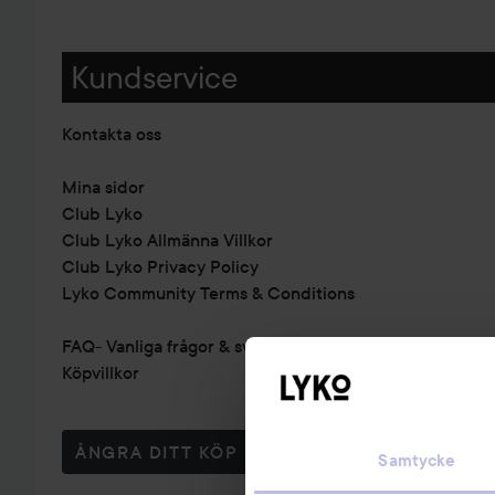
Kundservice
Kontakta oss
Mina sidor
Club Lyko
Club Lyko Allmänna Villkor
Club Lyko Privacy Policy
Lyko Community Terms & Conditions
FAQ- Vanliga frågor & svar
Köpvillkor
ÅNGRA DITT KÖP
Samtycke