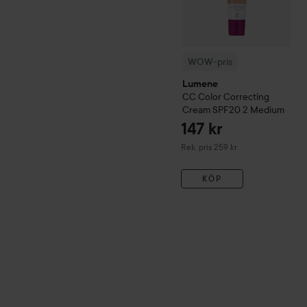
WOW-pris
Lumene
CC
Color Correcting
Cream SPF20
2 Medium
147 kr
Rekommenderat pris 259 kr
Rek. pris 259 kr
KÖP