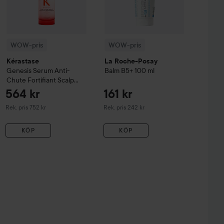
WOW-pris
WOW-pris
Kérastase
La Roche-Posay
Genesis
Serum Anti-
Balm B5+
100 ml
Chute Fortifiant Scalp
Serum
90 ml
564 kr
161 kr
Rekommenderat pris 752 kr
Rekommenderat pris 242 kr
Rek. pris 752 kr
Rek. pris 242 kr
KÖP
KÖP