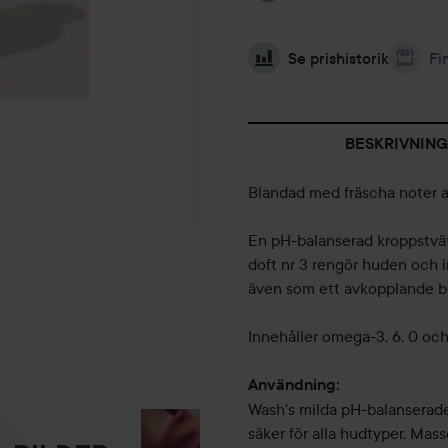
Se prishistorik
Fi
BESKRIVNING
Blandad med fräscha noter av
En pH-balanserad kroppstvät
doft nr 3 rengör huden och i
även som ett avkopplande bub
Innehåller omega-3, 6, 0 och
Användning:
Wash's milda pH-balanserad
säker för alla hudtyper. Mass