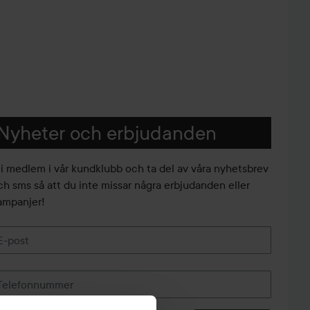
Nyheter och erbjudanden
li medlem i vår kundklubb och ta del av våra nyhetsbrev
ch sms så att du inte missar några erbjudanden eller
ampanjer!
E-post
Telefonnummer