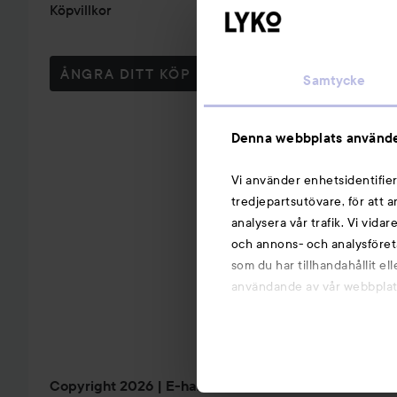
Köpvillkor
ÅNGRA DITT KÖP
Samtycke
Denna webbplats använde
Vi använder enhetsidentifier
tredjepartsutövare, för att 
analysera vår trafik. Vi vida
och annons- och analysföret
som du har tillhandahållit el
användande av vår webbplats.
Copyright 2026
E-handel av Avensia