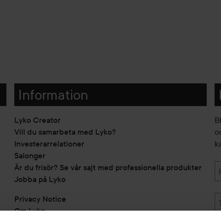
Information
Lyko Creator
B
Vill du samarbeta med Lyko?
o
Investerarrelationer
k
Salonger
Är du frisör? Se vår sajt med professionella produkter
Jobba på Lyko
Privacy Notice
Om Lyko