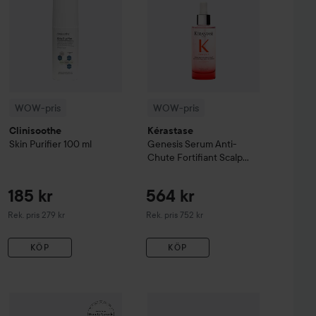
WOW-pris
WOW-pris
Clinisoothe
Kérastase
Skin Purifier
100 ml
Genesis
Serum Anti-
Chute Fortifiant Scalp
Serum
90 ml
185 kr
564 kr
Rekommenderat pris 279 kr
Rekommenderat pris 752 kr
Rek. pris 279 kr
Rek. pris 752 kr
KÖP
KÖP
99 kr
161 kr
sh & Eyebrow Tint
WOW-pris
La Roche-Posay
3 Natural Brown
Balm B5+
WOW-pris
100 ml
Lumene
CC
Color Corre
Rekommenderat pris 140 kr
Rekommenderat pris 242 kr