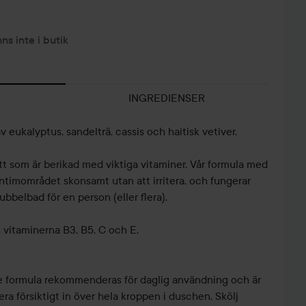
nns inte i butik
INGREDIENSER
 eukalyptus, sandelträ, cassis och haitisk vetiver.
t som är berikad med viktiga vitaminer. Vår formula med
ntimområdet skonsamt utan att irritera, och fungerar
belbad för en person (eller flera).
 vitaminerna B3, B5, C och E.
e formula rekommenderas för daglig användning och är
era försiktigt in över hela kroppen i duschen. Skölj