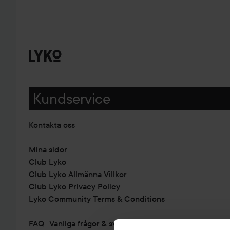
Kundservice
Kontakta oss
Mina sidor
Club Lyko
Club Lyko Allmänna Villkor
Club Lyko Privacy Policy
Lyko Community Terms & Conditions
FAQ- Vanliga frågor & svar