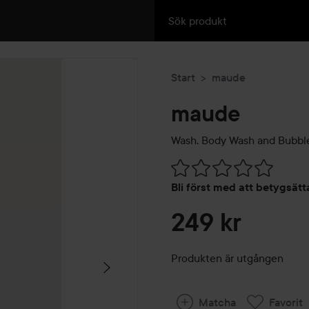
Start
maude
maude
Wash. Body Wash and Bubble
Hoppa till Betyg & komment
Bli först med att betygsät
249 kr
Produkten är utgången
Matcha
Favorit