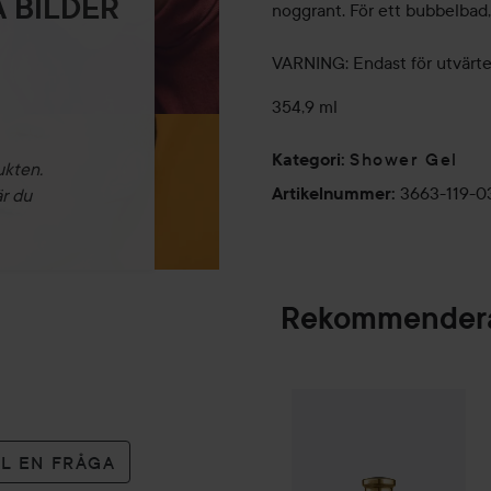
 BILDER
noggrant. För ett bubbelbad,
VARNING: Endast för utvärte
354,9 ml
Shower Gel
Kategori
:
ukten.
3663-119-0
Artikelnummer
:
är du
Rekommendera
Combo Deal 25%
SPONSRAD
LL EN FRÅGA