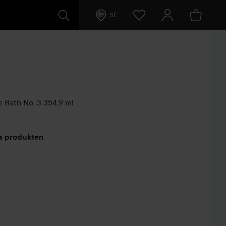
SE
 Bath No. 3
354,9 ml
arer
ta produkten