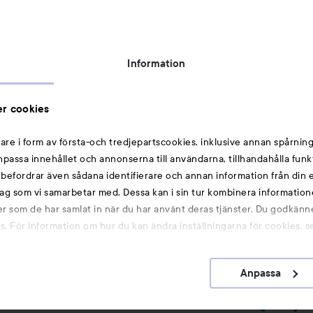
Tillgänglighetsredogörelse
Topplista
Rabattkoder
Information
Michael Edwards Fragrances of the World
Cookie Consent
r cookies
Privacy Notice for Suppliers and other Business
Partners
are i form av första-och tredjepartscookies, inklusive annan spårning
anpassa innehållet och annonserna till användarna, tillhandahålla funk
Du kanske också gillar
rebefordrar även sådana identifierare och annan information från din e
ag som vi samarbetar med. Dessa kan i sin tur kombinera informatio
ler som de har samlat in när du har använt deras tjänster. Du godkänne
Smink
 För information om hur du kan ändra inställningarna för cookies, s
Hårnålar
Hårsnoddar
Anpassa