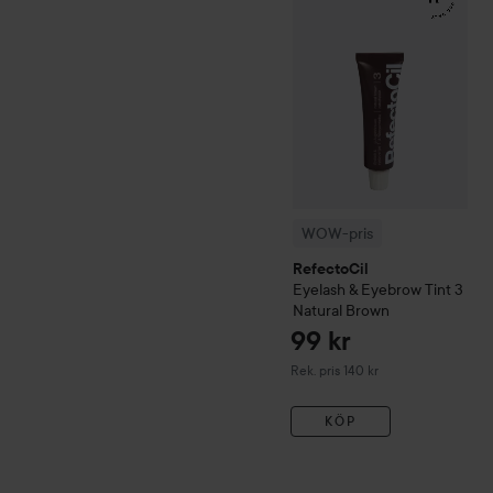
WOW-pris
RefectoCil
Eyelash & Eyebrow Tint
3
Natural Brown
99 kr
Rekommenderat pris 140 kr
Rek. pris 140 kr
KÖP