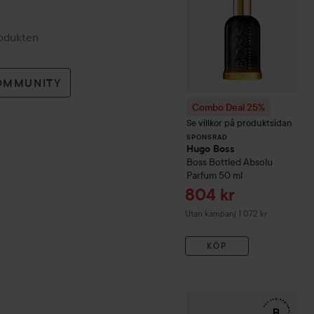
rodukten
OMMUNITY
Combo Deal 25%
Se villkor på produktsidan
SPONSRAD
Hugo Boss
Boss Bottled
Absolu
Parfum
50 ml
Reapris
804 kr
Utan kampanj 1 072 kr
KÖP
WOW-pris
RefectoCil
Eyela