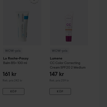
WOW-pris
WOW-pris
La Roche-Posay
Lumene
Balm B5+
100 ml
CC
Color Correcting
Cream SPF20
2 Medium
161 kr
147 kr
Rekommenderat pris 242 kr
Rekommenderat pris 259 kr
Rek. pris 242 kr
Rek. pris 259 kr
KÖP
KÖP