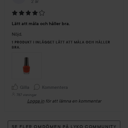
2 år
Inlägget skapades 2 år
Betyg:
Lätt att måla och håller bra.
4
av
Nöjd.
5
1 PRODUKT I INLÄGGET LÄTT ATT MÅLA OCH HÅLLER
BRA.
Gilla
Kommentera
787 visningar
Logga in
för att lämna en kommentar
SE FLER OMDÖMEN PÅ LYKO COMMUNITY