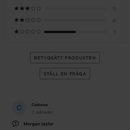
2
0
betyg
0
1
BETYGSÄTT PRODUKTEN
STÄLL EN FRÅGA
Cathrine
2 månader
Inlägget skapades 2 månader
Morgan taylor