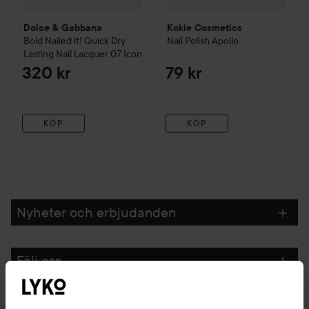
Dolce & Gabbana
Kokie Cosmetics
Bold
Nailed it! Quick Dry
Nail Polish
Apollo
Lasting Nail Lacquer
07 Icon
320 kr
79 kr
KÖP
KÖP
Nyheter och erbjudanden
Följ oss