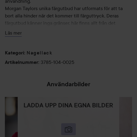
användning.
Morgan Taylors unika färgutbud har utformats för att ta
bort alla hinder när det kommer till färguttryck. Deras
färgutbud känner inga gränser, här finns allt från det
klassiska till det mer experimentella, och från mer dämpade
Läs mer
till mer spektakulära färger. Det finns inga gränser här!
Hos Morgan Taylor har vårt mål alltid varit att skapa
Nagellack
Kategori
:
prisvärda produkter av hög kvalitet. Vi har varit ett cruelty-
3785-104-0025
Artikelnummer
:
free varumärke från början och har aldrig testat på djur. Nu
tar vi det ett steg längre och lyfter fram kvalitetsutövandet
med gott samvete. Vi är stolta över att vara PETA®-
Användarbilder
certifierade.*
Se fram emot att uppleva Morgan Taylors nagellack.
Omfamna färgerna. Bli en del av vår värld.
LADDA UPP DINA EGNA BILDER
15 ml