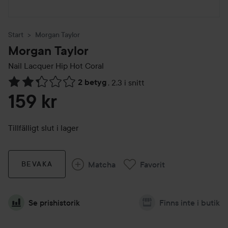
Start
Morgan Taylor
Morgan Taylor
Nail Lacquer
Hip Hot Coral
2 betyg
,
2.3 i snitt
Hoppa till Betyg & kommentarer
159 kr
Tillfälligt slut i lager
Matcha
Favorit
BEVAKA
Se prishistorik
Finns inte i butik