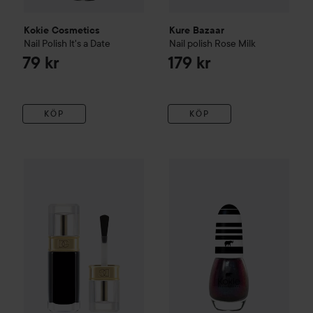
Kokie Cosmetics
Kure Bazaar
Nail Polish
lt's a Date
Nail polish
Rose Milk
79 kr
179 kr
KÖP
KÖP
Dolce & Gabbana
Bold
Nailed it! Quick Dry Lasting Nail Lac
Kokie Cosmetics
Nail Polish
Ap