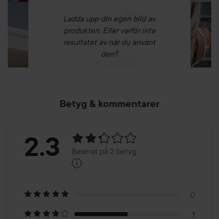
Ladda upp din egen bild av
produkten. Eller varför inte
resultatet av när du använt
den?
Betyg & kommentarer
Betyg:
2.3
Baserat på 2 betyg
i
2.3
Baserat
på
0
1