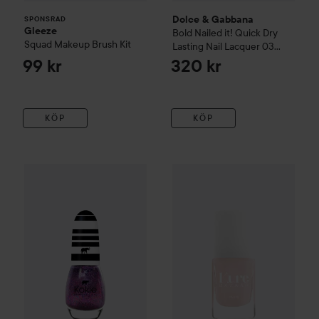
Dolce & Gabbana
SPONSRAD
Gleeze
Bold
Nailed it! Quick Dry
Squad Makeup Brush Kit
Lasting Nail Lacquer
03
Legend
99 kr
320 kr
KÖP
KÖP
Kokie Cosmetics
Nail Polish
lt's a Date
Kure Bazaar
Nail polish
Rose Mi
79 kr