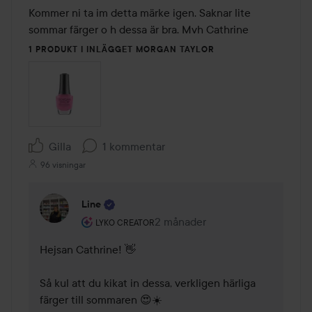
Kommer ni ta im detta märke igen. Saknar lite 
sommar färger o h dessa är bra. Mvh Cathrine
1 PRODUKT I INLÄGGET MORGAN TAYLOR
Gilla
1 kommentar
96 visningar
Line
Användarens roll: Lyko Creator.
2 månader
Kommentaren lades 2 månader
LYKO CREATOR
Hejsan Cathrine! 👋

Så kul att du kikat in dessa, verkligen härliga 
färger till sommaren 😍☀️
