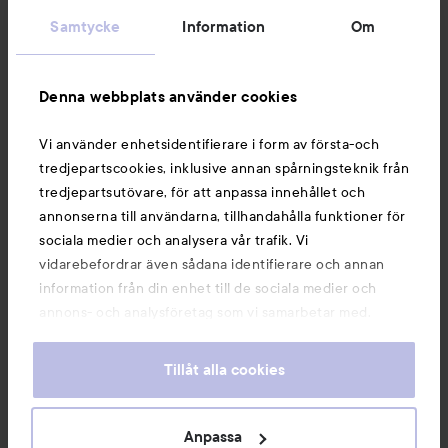
Kundservice
Samtycke
Information
Om
Information
Denna webbplats använder cookies
Du kanske också gillar
Vi använder enhetsidentifierare i form av första-och
tredjepartscookies, inklusive annan spårningsteknik från
tredjepartsutövare, för att anpassa innehållet och
annonserna till användarna, tillhandahålla funktioner för
sociala medier och analysera vår trafik. Vi
vidarebefordrar även sådana identifierare och annan
information från din enhet till de sociala medier och
annons- och analysföretag som vi samarbetar med.
Dessa kan i sin tur kombinera informationen med annan
information som du har tillhandahållit eller som de har
Tillåt alla cookies
samlat in när du har använt deras tjänster. Du godkänner
våra cookies vid fortsatt användande av vår webbplats.
Copyright 2026
För information om hur du kan ändra inställningarna för
Anpassa