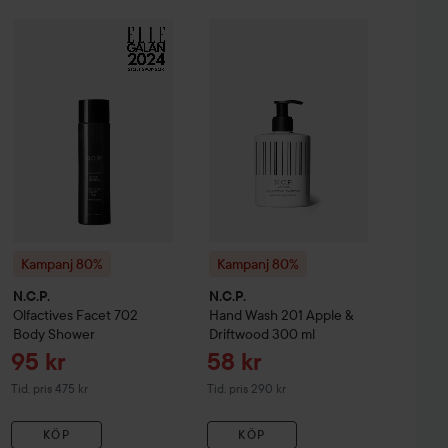
Reapris
Reapris
69 kr
95 kr
ves
Kampanj 80%
Facet 102 Body Cream
N.C.P.
Olfactives
Kampanj 80%
Facet 702 Body Shower
N.C.P.
Hand Wash 201
Tidigare pris 345 kr
Tidigare pris 475 
Kampanj 80%
Kampanj 80%
N.C.P.
N.C.P.
Olfactives
Facet 702
Hand Wash 201 Apple &
Body Shower
Driftwood
300 ml
Reapris
Reapris
95 kr
58 kr
Tidigare pris 475 kr
Tidigare pris 290 kr
Tid. pris 475 kr
Tid. pris 290 kr
KÖP
KÖP