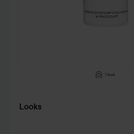
1 look
HOPPA TILL PRODUKTINFORMATION
Looks
TOTALBEAUTY
ÄR NÄR ALLT
STÄMMER...