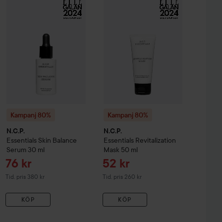
Kampanj 80%
N.C.P.
Essentials
Kampanj 80%
Skin Balance Serum
N.C.P.
Essentials
30 ml
Revit
Tidigare pris 3
Kampanj 80%
Kampanj 80%
N.C.P.
N.C.P.
Essentials
Skin Balance
Essentials
Revitalization
Serum
30 ml
Mask
50 ml
Reapris
Reapris
76 kr
52 kr
Tidigare pris 380 kr
Tidigare pris 260 kr
Tid. pris 380 kr
Tid. pris 260 kr
KÖP
KÖP