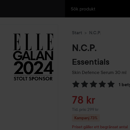
Start
N.C.P.
N.C.P.
Essentials
Skin Defence Serum
30 ml
1 bet
Hoppa till Betyg & komment
Reapris
78 kr
Tid. pris: 299 kr
Kampanj 73%
Priset gäller ett begränsat antal