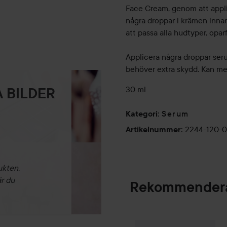
Face Cream, genom att appli
några droppar i krämen innan
att passa alla hudtyper, op
Applicera några droppar ser
behöver extra skydd. Kan me
30 ml
 BILDER
Serum
Kategori
:
2244-120-
Artikelnummer
:
ukten.
är du
Rekommendera
By Lyko
Clean Que
SPONSRAD