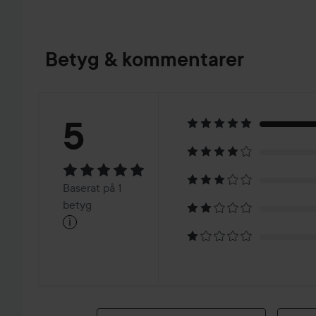
Betyg & kommentarer
Betyg:
5
5
Baserat
Baserat på 1
på
betyg
i
1
betyg