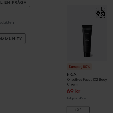
LL EN FRÅGA
Kampanj 80%
N.C.P.
Olfacti
rodukten
OMMUNITY
Kampanj 80%
N.C.P.
Olfactives
Facet 102 Body
Cream
Reapris
69 kr
Tidigare pris 345 kr
Tid. pris 345 kr
KÖP