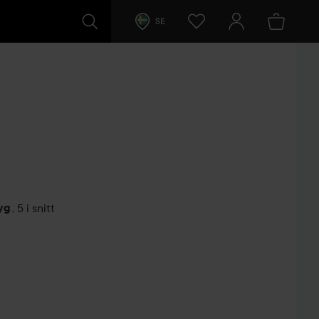
SE
yg
,
5 i snitt
arer