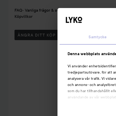
FAQ- Vanliga frågor & svar
Köpvillkor
ÅNGRA DITT KÖP
Samtycke
Denna webbplats använde
Vi använder enhetsidentifier
tredjepartsutövare, för att 
analysera vår trafik. Vi vida
och annons- och analysföret
som du har tillhandahållit el
användande av vår webbplats.