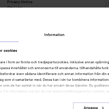
Privacy Notice
Om Lyko
Tillgänglighetsredogörelse
Topplista
Rabattkoder
Information
Michael Edwards Fragrances of the World
Cookie Consent
r cookies
Privacy Notice for Suppliers and other Business
Partners
are i form av första-och tredjepartscookies, inklusive annan spårning
anpassa innehållet och annonserna till användarna, tillhandahålla funk
Du kanske också gillar
rebefordrar även sådana identifierare och annan information från din e
ag som vi samarbetar med. Dessa kan i sin tur kombinera informatio
ler som de har samlat in när du har använt deras tjänster. Du godkänne
Smink
 För information om hur du kan ändra inställningarna för cookies, s
Hårnålar
Hårsnoddar
Anpassa