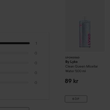
1
0
SPONSRAD
By Lyko
0
Clean Queen Micellar
Water
500 ml
0
89 kr
0
KÖP