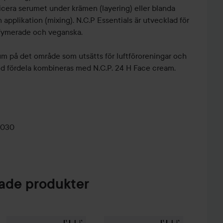
cera serumet under krämen (layering) eller blanda
 applikation (mixing). N.C.P Essentials är utvecklad för
arfymerade och veganska.
um på det område som utsätts för luftföroreningar och
d fördela kombineras med N.C.P. 24 H Face cream.
0030
de produkter
Reapri
en Micellar Water
500 ml
76 kr
89 kr