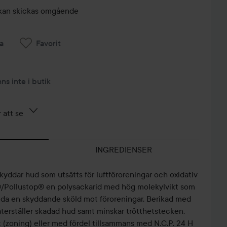
r, kan skickas omgående
a
Favorit
nns inte i butik
 att se
INGREDIENSER
yddar hud som utsätts för luftföroreningar och oxidativ
m®/Pollustop® en polysackarid med hög molekylvikt som
da en skyddande sköld mot föroreningar. Berikad med
terställer skadad hud samt minskar trötthetstecken.
 (zoning) eller med fördel tillsammans med N.C.P. 24 H