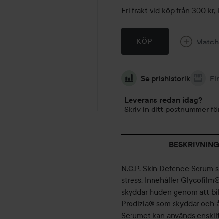
Fri frakt vid köp från 300 k
Match
KÖP
Se prishistorik
Fi
Leverans redan idag?
Skriv in ditt postnummer för
BESKRIVNING
N.C.P. Skin Defence Serum sk
stress. Innehåller Glycofil
skyddar huden genom att bil
Prodizia® som skyddar och å
Serumet kan används enskilt