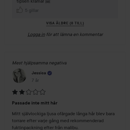
tipsen kramar 🤗
5 gillar
VISA ÄLDRE (8 TILL)
Logga in
för att lämna en kommentar
Mest hjälpsamma negativa
Jessica
7 år
Inlägget skapades 7 år
Betyg:
Passade inte mitt hår
2
av
Mitt självlockiga ljusa ofärgade långa hår blev bara 
5
torrare efter varje gång med rekommenderad 
fuktinpackning efter från malibu.