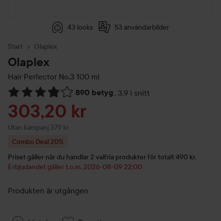
43 looks
53 användarbilder
Start
Olaplex
Olaplex
Hair Perfector No.3
100 ml
890 betyg
,
3.9 i snitt
Hoppa till Betyg & kommentarer
Reapris
303,20 kr
Utan kampanj 379 kr
Combo Deal 20%
Priset gäller när du handlar 2 valfria produkter för totalt 490 kr.
Erbjudandet gäller t.o.m. 2026-08-09 22:00
Produkten är utgången