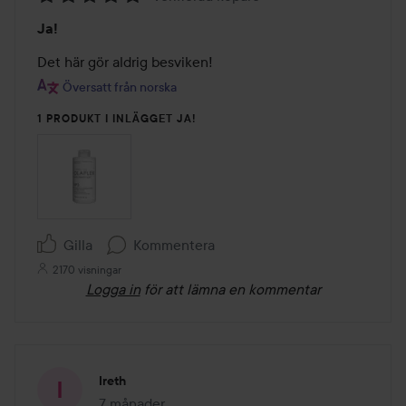
Betyg:
Ja!
5
av
Det här gör aldrig besviken!
5
Översatt från norska
1 PRODUKT I INLÄGGET JA!
Gilla
Kommentera
2170 visningar
Logga in
för att lämna en kommentar
Ireth
7 månader
Inlägget skapades 7 månader