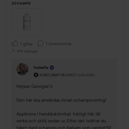
SCHAMPO
1 kommentar
1 gillar
1914 visningar
Isabelle
Användarens roll: Kundtjänst på Lyko.
3 månader
Kommentaren lades 3 mån
KUNDTJÄNST PÅ LYKO
Hejsan Georgia!☺️

Den här ska användas innan schamponering!

Applicera i handdukstorkat, fuktigt hår, låt 
verka och skölj sedan ur. Efter det tvättar du 
håret med schampo och balsam som vanligt!🩷
