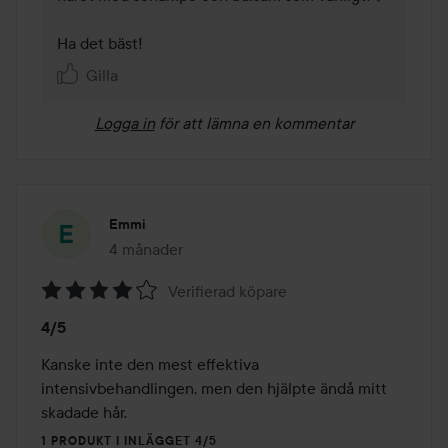
Ha det bäst!
Gilla
Logga in
för att lämna en kommentar
Emmi
4 månader
Inlägget skapades 4 månader
Verifierad köpare
Betyg:
4/5
4
av
Kanske inte den mest effektiva 
5
intensivbehandlingen, men den hjälpte ändå mitt 
skadade hår.
1 PRODUKT I INLÄGGET 4/5