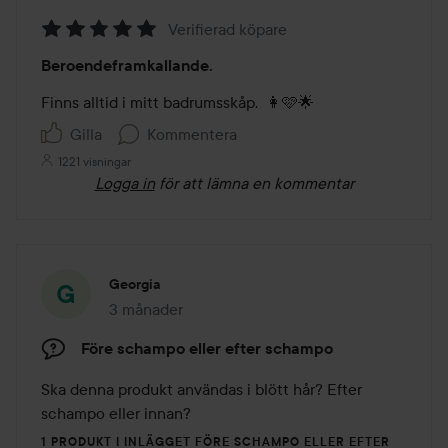
Verifierad köpare
Betyg:
Beroendeframkallande.
5
av
Finns alltid i mitt badrumsskåp.  👩🩷🌟
5
Gilla
Kommentera
1221 visningar
Logga in
för att lämna en kommentar
Georgia
3 månader
Inlägget skapades 3 månader
Före schampo eller efter schampo
Ska denna produkt användas i blött hår? Efter 
schampo eller innan? 
1 PRODUKT I INLÄGGET FÖRE SCHAMPO ELLER EFTER