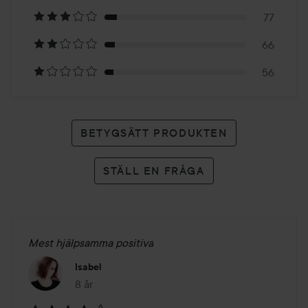
890
77
betyg
66
56
BETYGSÄTT PRODUKTEN
STÄLL EN FRÅGA
Mest hjälpsamma positiva
Isabel
8 år
Inlägget skapades 8 år