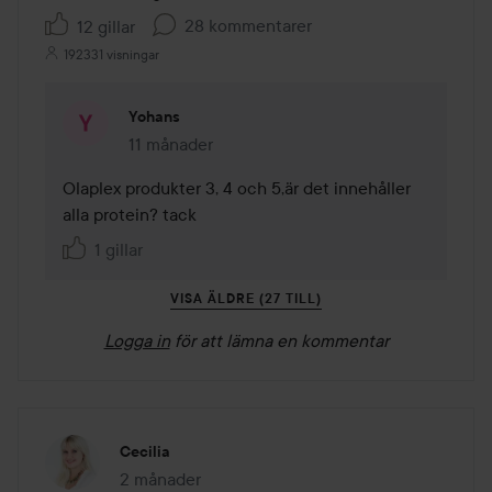
28 kommentarer
12 gillar
192331 visningar
Yohans
11 månader
Kommentaren lades 11 månader
Olaplex produkter 3, 4 och 5,är det innehåller 
alla protein? tack
1 gillar
VISA ÄLDRE (27 TILL)
Logga in
för att lämna en kommentar
Cecilia
2 månader
Inlägget skapades 2 månader