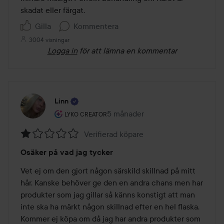
skadat eller färgat. 
Gilla
Kommentera
3004 visningar
Logga in
för att lämna en kommentar
Linn
Användarens roll: Lyko Creator.
5 månader
Inlägget skapades 5 månader
LYKO CREATOR
Verifierad köpare
Betyg:
Osäker på vad jag tycker
1
av
Vet ej om den gjort någon särskild skillnad på mitt 
5
hår. Kanske behöver ge den en andra chans men har 
produkter som jag gillar så känns konstigt att man 
inte ska ha märkt någon skillnad efter en hel flaska. 
Kommer ej köpa om då jag har andra produkter som 