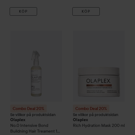
KÖP
KÖP
Combo Deal 20%
Olaplex
No.0 Intensive Bond Buildning Ha
Combo Deal 20%
Olaplex
Rich
Combo Deal 20%
Combo Deal 20%
Se villkor på produktsidan
Se villkor på produktsidan
Olaplex
Olaplex
No.0 Intensive Bond
Rich Hydration Mask
200 ml
Buildning Hair Treament
155