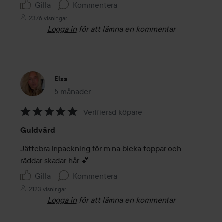
Gilla
Kommentera
2376 visningar
Logga in
för att lämna en kommentar
Elsa
5 månader
Inlägget skapades 5 månader
Verifierad köpare
Betyg:
Guldvärd
5
av
Jättebra inpackning för mina bleka toppar och 
5
räddar skadar hår 💕
Gilla
Kommentera
2123 visningar
Logga in
för att lämna en kommentar