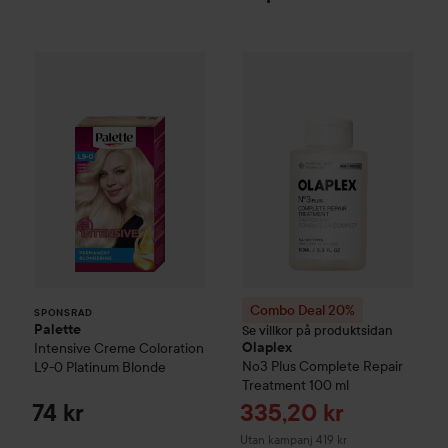
Palette
Intensive Creme Coloration
L9-0 Platinum 
SPONSRAD
Combo Deal 20%
Olaplex
No3 
Combo Deal 20%
SPONSRAD
Palette
Se villkor på produktsidan
Intensive Creme Coloration
Olaplex
No3 Plus Complete Repair
L9-0 Platinum Blonde
Treatment
100 ml
Reapris
74 kr
335,20 kr
Utan kampanj 419 kr