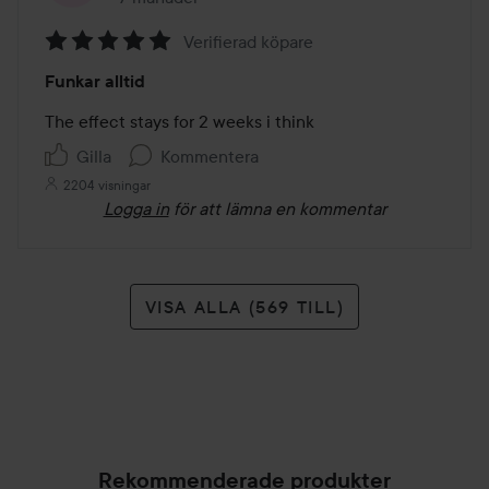
Verifierad köpare
Betyg:
Funkar alltid
5
av
The effect stays for 2 weeks i think
5
Gilla
Kommentera
2204 visningar
Logga in
för att lämna en kommentar
VISA ALLA (569 TILL)
Rekommenderade produkter