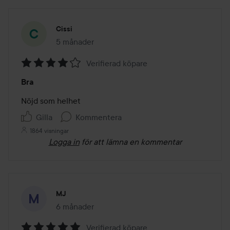
Cissi
5 månader
Inlägget skapades 5 månader
Verifierad köpare
Betyg:
Bra
4
av
Nöjd som helhet
5
Gilla
Kommentera
1864 visningar
Logga in
för att lämna en kommentar
MJ
6 månader
Inlägget skapades 6 månader
Verifierad köpare