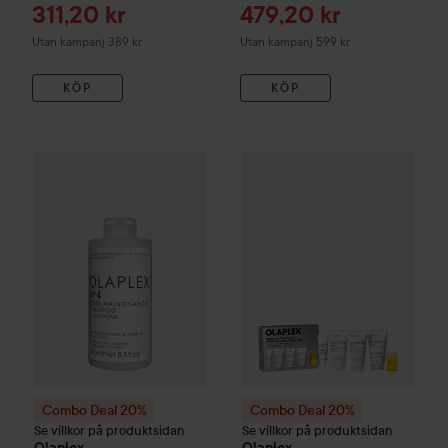
ml
Reapris
Reapris
311,20 kr
479,20 kr
Utan kampanj 389 kr
Utan kampanj 599 kr
KÖP
KÖP
Combo Deal 20%
Olaplex
No.4 Bond Maintenance Shampoo
Combo Deal 20%
Olaplex
Heal
Combo Deal 20%
Combo Deal 20%
Se villkor på produktsidan
Se villkor på produktsidan
Olaplex
Olaplex