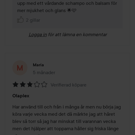
upp med ett vårdande schampo och balsam för 
mer mjukhet och glans 🌟🩷
2 gillar
Logga in
för att lämna en kommentar
Maria
5 månader
Inlägget skapades 5 månader
Verifierad köpare
Betyg:
Olaplex
3
av
Har använd till och från i många år men nu börja jag 
5
köra varje vecka med det då märkte jag att håret 
blev så torr så jag har minskat till varannan vecka 