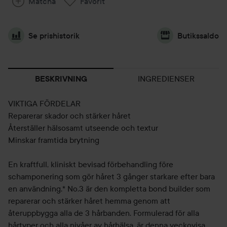
Matcha
Favorit
Se prishistorik
Butikssaldo
INGREDIENSER
BESKRIVNING
VIKTIGA FÖRDELAR
Reparerar skador och stärker håret
Återställer hälsosamt utseende och textur
Minskar framtida brytning
En kraftfull, kliniskt bevisad förbehandling före
schamponering som gör håret 3 gånger starkare efter bara
en användning.* No.3 är den kompletta bond builder som
reparerar och stärker håret hemma genom att
återuppbygga alla de 3 hårbanden. Formulerad för alla
hårtyper och alla nivåer av hårhälsa, är denna veckovisa