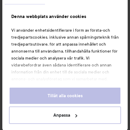
Information
Denna webbplats använder cookies
Du kanske också gillar
Vi använder enhetsidentifierare i form av första-och
tredjepartscookies, inklusive annan spårningsteknik från
tredjepartsutövare, för att anpassa innehållet och
annonserna till användarna, tillhandahålla funktioner för
sociala medier och analysera vår trafik. Vi
vidarebefordrar även sådana identifierare och annan
information från din enhet till de sociala medier och
annons- och analysföretag som vi samarbetar med.
Dessa kan i sin tur kombinera informationen med annan
information som du har tillhandahållit eller som de har
Tillåt alla cookies
samlat in när du har använt deras tjänster. Du godkänner
våra cookies vid fortsatt användande av vår webbplats.
Copyright 2026
För information om hur du kan ändra inställningarna för
Anpassa
E-handel av Avensia
cookies, se vår
Cookie Policy