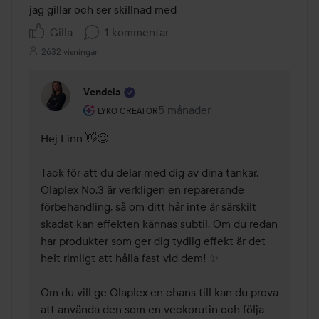
jag gillar och ser skillnad med 
Gilla
1 kommentar
2632 visningar
Vendela
Användarens roll: Lyko Creator.
5 månader
Kommentaren lades 5 månader
LYKO CREATOR
Hej Linn 👋😊

Tack för att du delar med dig av dina tankar. 
Olaplex No.3 är verkligen en reparerande 
förbehandling, så om ditt hår inte är särskilt 
skadat kan effekten kännas subtil. Om du redan 
har produkter som ger dig tydlig effekt är det 
helt rimligt att hålla fast vid dem! ✨

Om du vill ge Olaplex en chans till kan du prova 
att använda den som en veckorutin och följa 