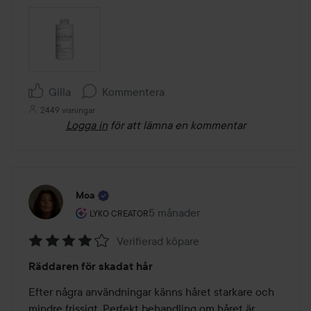
Gilla
Kommentera
2449 visningar
Logga in
för att lämna en kommentar
Moa
Användarens roll: Lyko Creator.
5 månader
Inlägget skapades 5 månader
LYKO CREATOR
Verifierad köpare
Betyg:
Räddaren för skadat hår
4
av
Efter några användningar känns håret starkare och 
5
mindre frissigt. Perfekt behandling om håret är 