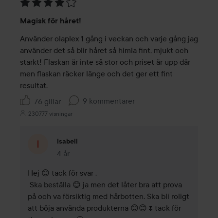
Betyg:
Magisk för håret!
4
av
Använder olaplex 1 gång i veckan och varje gång jag 
5
använder det så blir håret så himla fint, mjukt och 
starkt! Flaskan är inte så stor och priset är upp där 
men flaskan räcker länge och det ger ett fint 
resultat.
9 kommentarer
76 gillar
230777 visningar
Isabell
4 år
Kommentaren lades 4 år
Hej 😊 tack för svar . 

 Ska beställa 😊 ja men det låter bra att prova 
på och va försiktig med hårbotten. Ska bli roligt 
att böja använda produkterna 😊😊🌷tack för 