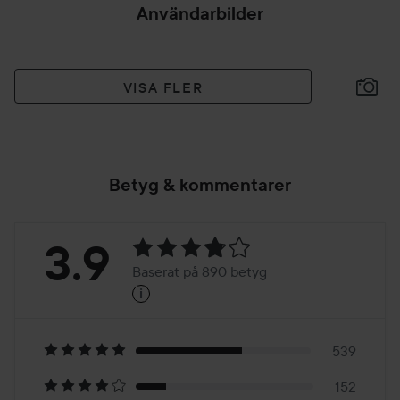
Användarbilder
VISA FLER
Betyg & kommentarer
Betyg:
3.9
Baserat på 890 betyg
i
3.9
Baserat
på
539
152