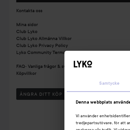
Kontakta oss
Mina sidor
Club Lyko
Club Lyko Allmänna Villkor
Club Lyko Privacy Policy
Lyko Community Terms & Conditions
FAQ- Vanliga frågor & svar
Köpvillkor
Samtycke
ÅNGRA DITT KÖP
Denna webbplats använde
Vi använder enhetsidentifier
tredjepartsutövare, för att 
analysera vår trafik. Vi vida