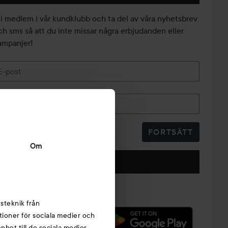
li medlem i vår kundklubb och ta del av våra nyhetsbrev
ch sms så att du inte missar några erbjudanden eller
ampanjer!
E-post
Telefonnummer
FORTSÄTT
Om
Följ oss
steknik från
tioner för sociala medier och
nhet till de sociala medier