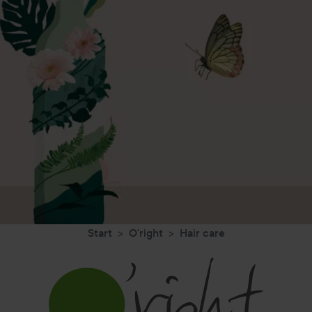
Start
O'right
Hair care