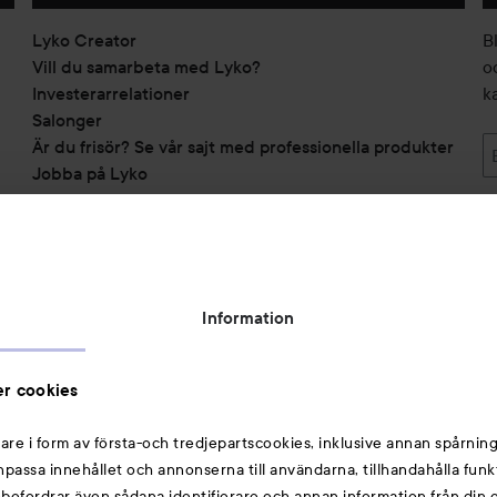
Lyko Creator
B
Vill du samarbeta med Lyko?
o
Investerarrelationer
k
Salonger
Är du frisör? Se vår sajt med professionella produkter
Jobba på Lyko
Privacy Notice
Om Lyko
Tillgänglighetsredogörelse
Information
Topplista
Rabattkoder
Michael Edwards Fragrances of the World
r cookies
Cookie Consent
are i form av första-och tredjepartscookies, inklusive annan spårning
Privacy Notice for Suppliers and other Business
anpassa innehållet och annonserna till användarna, tillhandahålla funk
Partners
rebefordrar även sådana identifierare och annan information från din e