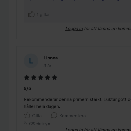
1 gillar
Logga in
för att lämna en komm
Linnea
3 år
Inlägget skapades 3 år
Betyg:
5/5
5
av
Rekommenderar denna primern starkt. Luktar gott oc
5
håller hela dagen.
Gilla
Kommentera
900 visningar
Logga in
för att lämna en komm