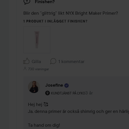
Finishen?
Blir den ”glittrig” likt NYX Bright Maker Primer?
1 PRODUKT I INLÄGGET FINISHEN?
Gilla
1 kommentar
730 visningar
Josefine
Användarens roll: Kundtjänst på Lyko.
3 år
Kommentaren lades 3
KUNDTJÄNST PÅ LYKO
Hej hej 🥰

Ja, denna primer är också shimrig och ger en härlig
Ta hand om dig! 