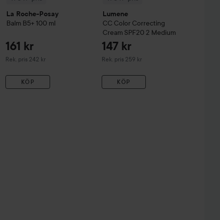
La Roche-Posay
Lumene
Balm B5+
100 ml
CC
Color Correcting
Cream SPF20
2 Medium
161 kr
147 kr
Rekommenderat pris 242 kr
Rekommenderat pris 259 kr
Rek. pris 242 kr
Rek. pris 259 kr
KÖP
KÖP