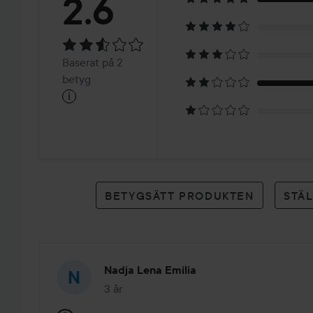
Betyg:
2.6
2.6
Baserat
Baserat på 2
på
betyg
i
2
betyg
BETYGSÄTT PRODUKTEN
STÄ
Nadja Lena Emilia
3 år
Inlägget skapades 3 år