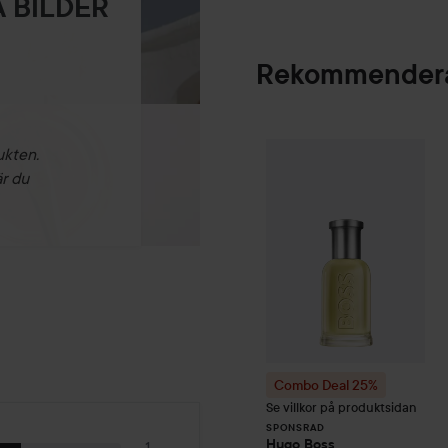
 BILDER
Rekommendera
ukten.
Combo Deal 25%
SPONSRAD
är du
Combo Deal 25%
Se villkor på produktsidan
SPONSRAD
Hugo Boss
1