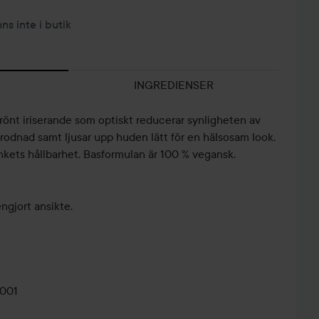
nns inte i butik
INGREDIENSER
önt iriserande som optiskt reducerar synligheten av
 rodnad samt ljusar upp huden lätt för en hälsosam look.
nkets hållbarhet. Basformulan är 100 % vegansk.
ngjort ansikte.
0001