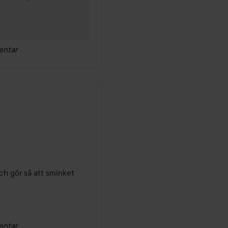
entar
h gör så att sminket 
entar