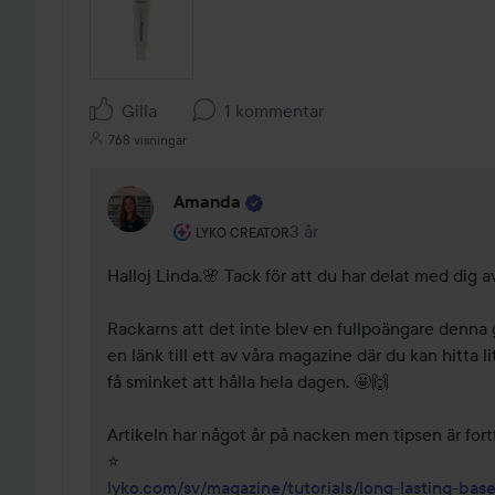
Gilla
1 kommentar
768 visningar
Amanda
Användarens roll: Lyko Creator.
3 år
Kommentaren lades 3 år
LYKO CREATOR
Halloj Linda.🌸 Tack för att du har delat med dig a
Rackarns att det inte blev en fullpoängare denna 
en länk till ett av våra magazine där du kan hitta li
få sminket att hålla hela dagen. 🤩🙌

Artikeln har något år på nacken men tipsen är fortf
lyko.com/sv/magazine/tutorials/long-lasting-ba