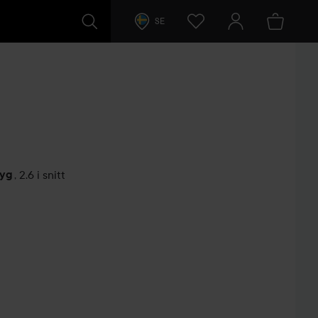
SE
tyg
,
2.6 i snitt
arer