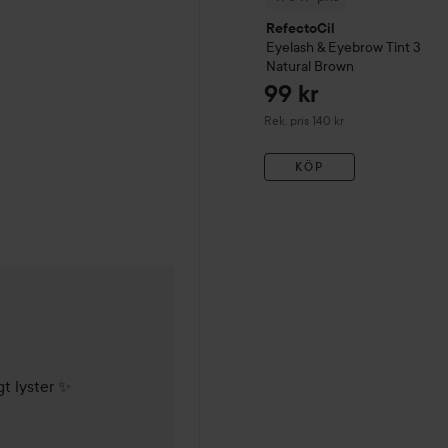
RefectoCil
Eyelash & Eyebrow Tint
3
Natural Brown
99 kr
Rekommenderat pris 140 kr
Rek. pris 140 kr
KÖP
 år
t lyster ✨
