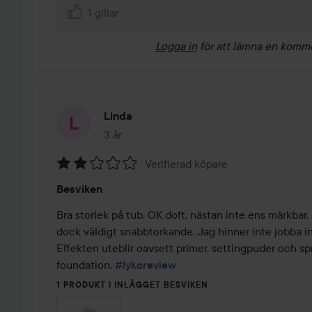
1 gillar
Logga in
för att lämna en komm
Linda
3 år
Inlägget skapades 3 år
Verifierad köpare
Betyg:
Besviken
2
av
Bra storlek på tub, OK doft, nästan inte ens märkbar, 
5
dock väldigt snabbtorkande. Jag hinner inte jobba in 
Effekten uteblir oavsett primer, settingpuder och spr
foundation. 
#lykoreview
1 PRODUKT I INLÄGGET BESVIKEN