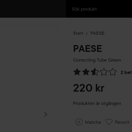
Start
PAESE
PAESE
Correcting Tube
Green
2 be
Hoppa till Betyg & komment
220 kr
Produkten är utgången
Matcha
Favorit