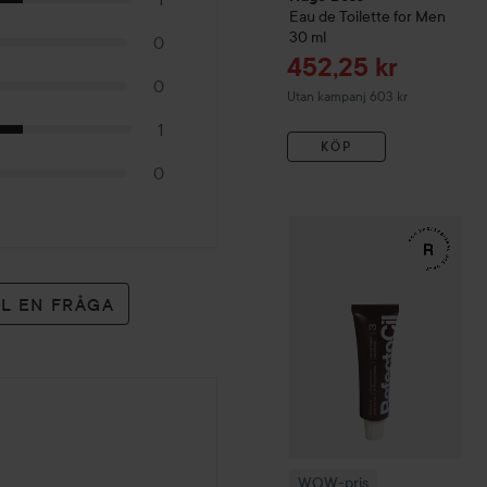
Eau de Toilette for Men
30 ml
0
Reapris
452,25 kr
0
Utan kampanj 603 kr
1
KÖP
0
WOW-pris
RefectoCil
Eyela
LL EN FRÅGA
WOW-pris