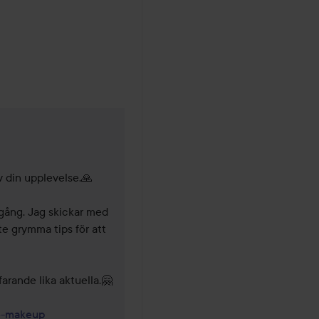
v din upplevelse.🙏

gång. Jag skickar med 
te grymma tips för att 
arande lika aktuella.🤗
se-makeup