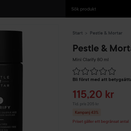
Start
Pestle & Mortar
Pestle & Mort
Mini Clarify
80 ml
Hoppa till Betyg & komment
Bli först med att betygsät
Reapris
115,20 kr
Tidigare pris 205 kr
Tid. pris 205 kr
Kampanj 43%
Priset gäller ett begränsat antal