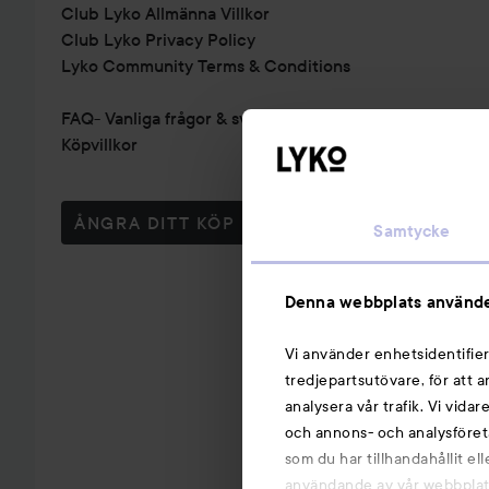
Club Lyko Allmänna Villkor
Club Lyko Privacy Policy
Lyko Community Terms & Conditions
FAQ- Vanliga frågor & svar
Köpvillkor
ÅNGRA DITT KÖP
Samtycke
Denna webbplats använde
Vi använder enhetsidentifier
tredjepartsutövare, för att 
analysera vår trafik. Vi vida
och annons- och analysföret
som du har tillhandahållit el
användande av vår webbplats.