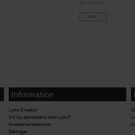
Rekommenderat pris 140 kr
Rek. pris 140 kr
KÖP
Information
Lyko Creator
B
Vill du samarbeta med Lyko?
o
Investerarrelationer
k
Salonger