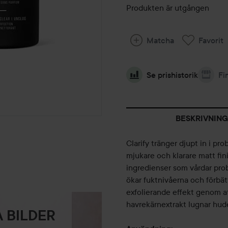
Produkten är utgången
Matcha
Favorit
Se prishistorik
Fi
BESKRIVNING
Clarify tränger djupt in i p
mjukare och klarare matt fini
ingredienser som vårdar pro
ökar fuktnivåerna och förbät
exfolierande effekt genom at
havrekärnextrakt lugnar hude
 BILDER