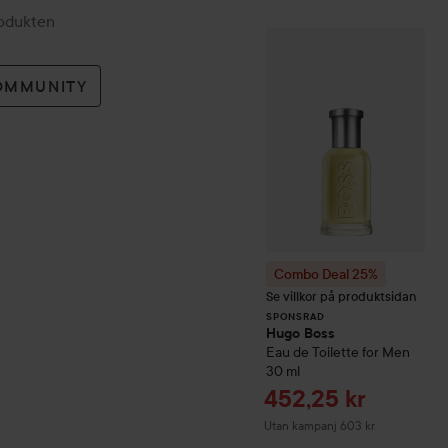
rodukten
Combo Deal 25%
SPONSRAD
OMMUNITY
Combo Deal 25%
Se villkor på produktsidan
SPONSRAD
Hugo Boss
Eau de Toilette for Men
30 ml
Reapris
452,25 kr
Utan kampanj 603 kr