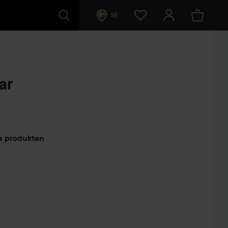
SE
ar
arer
ta produkten