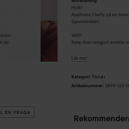
Användning:
HUR?
Applicera Clarify på en bomu
ögonområdet.
ukten.
VAR?
är du
Svep över rengjort ansikte 
NÄR?
Läs mer
Morgon eller kväll efter reng
Toner
FÖR VEM?
Kategori
:
Clarify behandlar problemhud
3893-123-
Artikelnummer
:
en effektiv behandling för di
pormaskar, ytlig akne eller u
livsstilsfaktorer eller stress.
LL EN FRÅGA
80 ml
Rekommendera