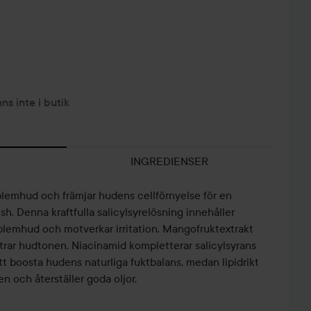
nns inte i butik
INGREDIENSER
roblemhud och främjar hudens cellförnyelse för en
sh. Denna kraftfulla salicylsyrelösning innehåller
blemhud och motverkar irritation. Mangofruktextrakt
trar hudtonen. Niacinamid kompletterar salicylsyrans
t boosta hudens naturliga fuktbalans, medan lipidrikt
n och återställer goda oljor.