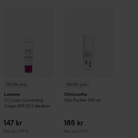
Reapris
452,25 kr
WOW-pris
Lumene
CC
Color Correcting Cream SPF20
WOW-pris
Clinisoothe
Skin Purifier
2 Mediu
Hugo Boss
Eau de Toilette for Men
30 ml
Utan kampanj 603 kr
WOW-pris
WOW-pris
Lumene
Clinisoothe
CC
Color Correcting
Skin Purifier
100 ml
Cream SPF20
2 Medium
147 kr
185 kr
Rekommenderat pris 259 kr
Rekommenderat pris 279 kr
Rek. pris 259 kr
Rek. pris 279 kr