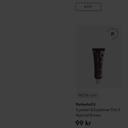
KÖP
WOW-pris
RefectoCil
Eyela
WOW-pris
RefectoCil
Eyelash & Eyebrow Tint
3
Natural Brown
99 kr