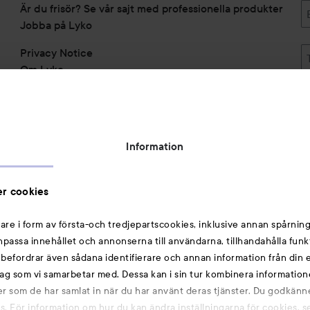
Är du frisör? Se vår sajt med professionella produkter
Jobba på Lyko
Privacy Notice
Om Lyko
Tillgänglighetsredogörelse
Topplista
Rabattkoder
Information
Michael Edwards Fragrances of the World
Cookie Consent
r cookies
Privacy Notice for Suppliers and other Business
Partners
are i form av första-och tredjepartscookies, inklusive annan spårning
anpassa innehållet och annonserna till användarna, tillhandahålla funk
Du kanske också gillar
rebefordrar även sådana identifierare och annan information från din e
ag som vi samarbetar med. Dessa kan i sin tur kombinera informatio
ler som de har samlat in när du har använt deras tjänster. Du godkänne
Smink
 För information om hur du kan ändra inställningarna för cookies, s