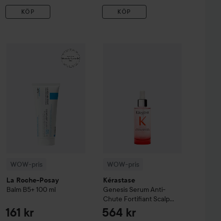
KÖP
KÖP
99 kr
161 kr
sh & Eyebrow Tint
WOW-pris
La Roche-Posay
3 Natural Brown
Balm B5+
WOW-pris
100 ml
Kérastase
Genesis
Serum 
Rekommenderat pris 140 kr
Rekommenderat pris 242 kr
WOW-pris
WOW-pris
La Roche-Posay
Kérastase
Balm B5+
100 ml
Genesis
Serum Anti-
Chute Fortifiant Scalp
Serum
90 ml
161 kr
564 kr