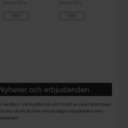
Rekommenderat pris 242 kr
Rekommenderat pris 752 kr
Rek. pris 242 kr
Rek. pris 752 kr
KÖP
KÖP
Nyheter och erbjudanden
li medlem i vår kundklubb och ta del av våra nyhetsbrev
ch sms så att du inte missar några erbjudanden eller
ampanjer!