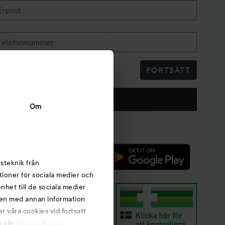
E-post
Telefonnummer
FORTSÄTT
Följ oss
Om
steknik från
tioner för sociala medier och
nhet till de sociala medier
nen med annan information
r våra cookies vid fortsatt
e vår
Cookie Policy