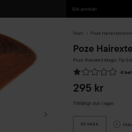
Start
Poze Hairextension
Poze Hairext
Poze Standard Magic Tip E
4 be
Hoppa till Betyg & komment
295 kr
Tillfälligt slut i lager
Mat
BEVAKA