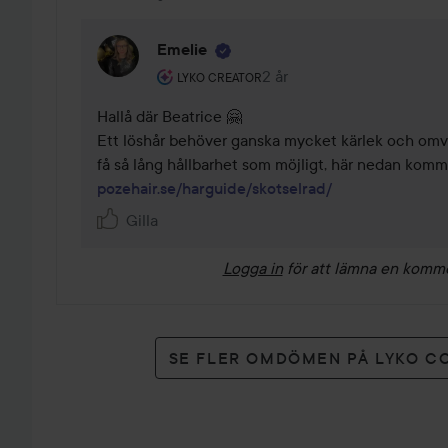
Emelie
Användarens roll: Lyko Creator.
2 år
Kommentaren lades 2 år
LYKO CREATOR
Hallå där Beatrice 🤗

Ett löshår behöver ganska mycket kärlek och omvå
pozehair.se/harguide/skotselrad/
Gilla
Logga in
för att lämna en komm
SE FLER OMDÖMEN PÅ LYKO C