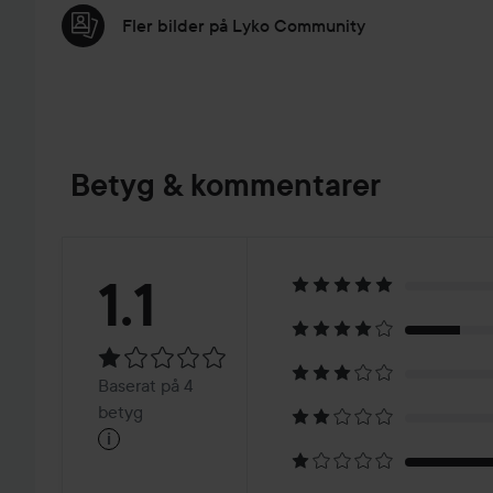
Fler bilder på Lyko Community
Betyg & kommentarer
Betyg:
1.1
1.1
Baserat
Baserat på 4
på
betyg
i