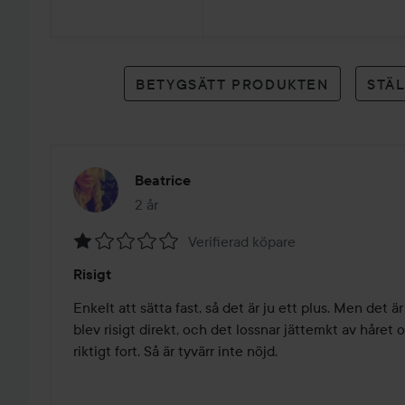
4
betyg
BETYGSÄTT PRODUKTEN
STÄ
Beatrice
2 år
Inlägget skapades 2 år
Verifierad köpare
Betyg:
Risigt
1
av
Enkelt att sätta fast, så det är ju ett plus. Men det är 
5
blev risigt direkt, och det lossnar jättemkt av håret 
riktigt fort. Så är tyvärr inte nöjd. 