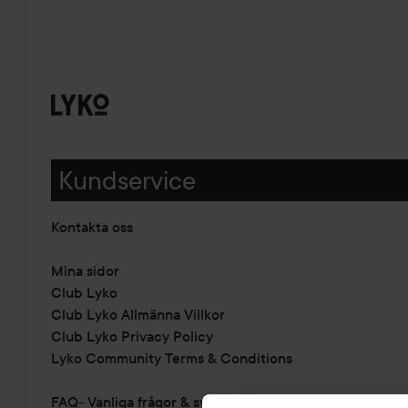
Kundservice
Kontakta oss
Mina sidor
Club Lyko
Club Lyko Allmänna Villkor
Club Lyko Privacy Policy
Lyko Community Terms & Conditions
FAQ- Vanliga frågor & svar