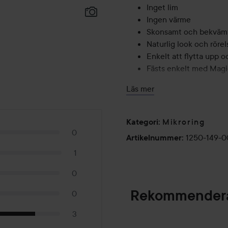
Inget lim
Ingen värme
Skonsamt och bekväm
Naturlig look och rörel
Enkelt att flytta upp 
Fästs enkelt med Magic
Mindre och mjukare fäs
Läs mer
Äkta löshår som du kan
Långvarigt resultat som
Mikroring
Kategori
:
0
Form: Rakt hår som även går 
1250-149-
Artikelnummer
:
Tips!
1
1. Använd Magic Rings till de
0
beställs separat.
2. Fäst aldrig några slingor v
Rekommendera
0
undvika synliga fästen.
3
Mängd & Mått: Varje paket i