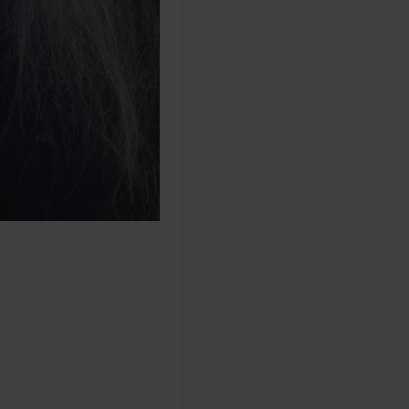
-Använd Poze Luxury Hair Ca
produkter kan du vara säker 
för löshåret och ditt hår. A
inte inpackning, olja eller an
balsam eller inpackning vid f
släppa eller glida av. Vid a
som innehåller icke vattenlös
trassligt och ger kraftigt f
smörjande eftersom dessa kan
-Borsta igenom håret varje d
rekommenderar svinborstar fö
trassel i håret innan det torka
fästet när du borstar håret f
Styling
-Du kan locka och platta lös
vanliga hår, var extra vars
silikonfria. Undvik att platta
håret.