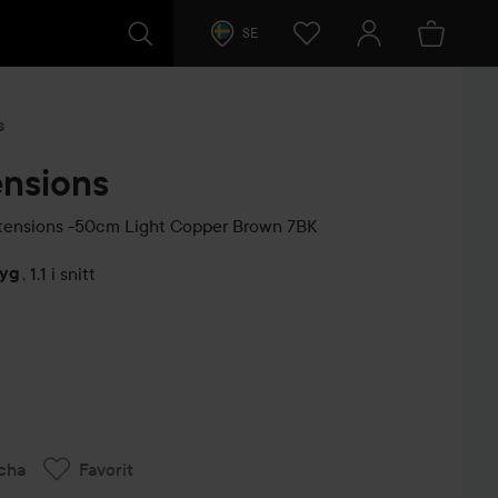
SE
s
ensions
xtensions -50cm
Light Copper Brown 7BK
tyg
,
1.1 i snitt
arer
cha
Favorit