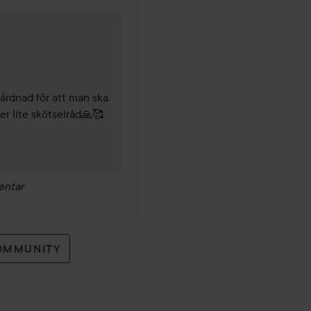
-Lägg aldrig lock- eller plat
även på fästen vid andra hå
-Spraya inte hårspray som inn
håret. Undvik styling produkt
Undvik
rdnad för att man ska 
-Fläta ihop håret på natten,
och sover eftersom man vri
metall på. Gå aldrig och läg
-Stark sol, värme, bad i klor
extensions fästen. Håret sli
entar
håret kan trassla sig ordentl
Skölj håret noga med sötvat
leave in produkter som skydda
inte för löshår som använts i 
OMMUNITY
-Undvik att använda feta pro
rekommenderar ca 2 ggr/ må
kring stråna som kan klibba i