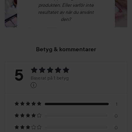
Använd gerne ALT I EN HYALURONSYRE ovenpå vores
produkten. Eller varför inte
AHA-PEELING eller T-ZONE PEELING.
resultatet av när du använt
den?
Använd anden creme eller serum ovenpå efter ønske.
50 ml
Betyg & kommentarer
Betyg:
5
Baserat på 1 betyg
i
5
Baserat
på
1
0
1
0