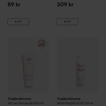
89 kr
309 kr
KÖP
KÖP
Pudderdåserne
Alt i en Renseolie
Pudderdåserne
100 ml
En rund logotyp me
Multi-Peptid 
Pudderdåserne
Pudderdåserne
Alt i en Renseolie
100 ml
Multi-Peptid +EGF
50 ml