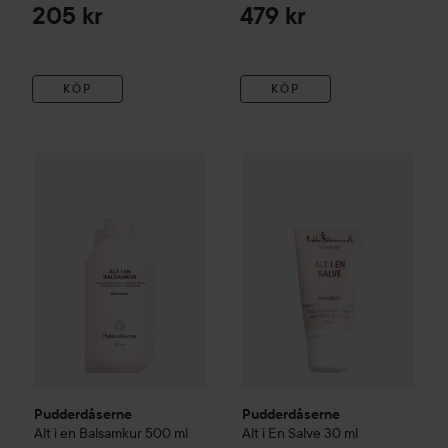
205 kr
479 kr
KÖP
KÖP
Pudderdåserne
Alt i en Balsamkur
Pudderdåserne
500 ml
Alt i En Salve
3
245 kr
Pudderdåserne
Pudderdåserne
Alt i en Balsamkur
500 ml
Alt i En Salve
30 ml