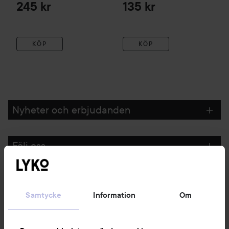
245 kr
135 kr
KÖP
KÖP
Nyheter och erbjudanden
Följ oss
Kundservice
Samtycke
Information
Om
Information