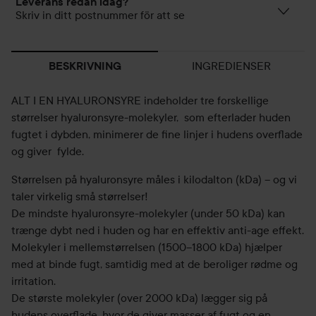
Leverans redan idag?
Skriv in ditt postnummer för att se
INGREDIENSER
BESKRIVNING
ALT I EN HYALURONSYRE indeholder tre forskellige
størrelser hyaluronsyre-molekyler, som efterlader huden
fugtet i dybden, minimerer de fine linjer i hudens overflade
og giver fylde.
Størrelsen på hyaluronsyre måles i kilodalton (kDa) – og vi
taler virkelig små størrelser!
De mindste hyaluronsyre-molekyler (under 50 kDa) kan
trænge dybt ned i huden og har en effektiv anti-age effekt.
Molekyler i mellemstørrelsen (1500–1800 kDa) hjælper
med at binde fugt, samtidig med at de beroliger rødme og
irritation.
De største molekyler (over 2000 kDa) lægger sig på
hudens overflade, hvor de giver masser af fugt og en