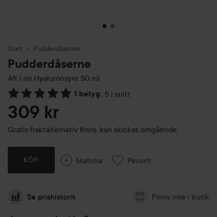
Start
Pudderdåserne
Pudderdåserne
Alt i en Hyaluronsyre
50 ml
1 betyg
,
5 i snitt
Hoppa till Betyg & kommentarer
309 kr
Gratis fraktalternativ finns, kan skickas omgående.
Matcha
Favorit
KÖP
Se prishistorik
Finns inte i butik