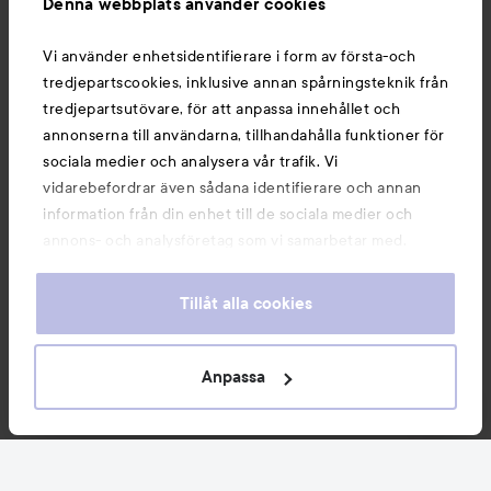
Denna webbplats använder cookies
Du kanske också gillar
Vi använder enhetsidentifierare i form av första-och
tredjepartscookies, inklusive annan spårningsteknik från
tredjepartsutövare, för att anpassa innehållet och
annonserna till användarna, tillhandahålla funktioner för
sociala medier och analysera vår trafik. Vi
vidarebefordrar även sådana identifierare och annan
information från din enhet till de sociala medier och
annons- och analysföretag som vi samarbetar med.
Dessa kan i sin tur kombinera informationen med annan
information som du har tillhandahållit eller som de har
Tillåt alla cookies
samlat in när du har använt deras tjänster. Du godkänner
våra cookies vid fortsatt användande av vår webbplats.
Copyright 2026
För information om hur du kan ändra inställningarna för
Anpassa
E-handel av Avensia
cookies, se vår
Cookie Policy